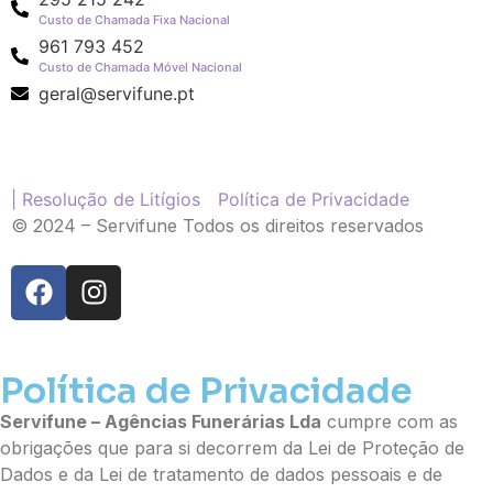
Pequena (€85)
Custo de Chamada Fixa Nacional
Média (€100)
961 793 452
Grande (€115)
Custo de Chamada Móvel Nacional
Coroa:
geral@servifune.pt
Mini (€75)
Pequena (€85)
Média (€100)
Grande (€115)
| Resolução de Litígios
Política de Privacidade
O seu nome
*
© 2024 – Servifune Todos os direitos reservados
Contacto telefónico
*
Política de Privacidade
O seu email
*
Servifune – Agências Funerárias Lda
cumpre com as
obrigações que para si decorrem da Lei de Proteção de
Mensagem a constar no cartão
Dados e da Lei de tratamento de dados pessoais e de