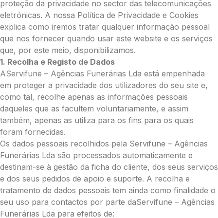
proteção da privacidade no sector das telecomunicações
eletrónicas. A nossa Política de Privacidade e Cookies
explica como iremos tratar qualquer informação pessoal
que nos fornecer quando usar este website e os serviços
Pedidos/Informações adicionais
que, por este meio, disponibilizamos.
1. Recolha e Registo de Dados
AServifune – Agências Funerárias Lda está empenhada
em proteger a privacidade dos utilizadores do seu site e,
Total:
como tal, recolhe apenas as informações pessoais
daqueles que as facultem voluntariamente, e assim
0.00
também, apenas as utiliza para os fins para os quais
€
foram fornecidas.
Enviar Flores (Paypal)
Os dados pessoais recolhidos pela Servifune – Agências
Funerárias Lda são processados automaticamente e
destinam-se à gestão da ficha do cliente, dos seus serviços
e dos seus pedidos de apoio e suporte. A recolha e
Pague mais tarde
tratamento de dados pessoais tem ainda como finalidade o
seu uso para contactos por parte daServifune – Agências
Funerárias Lda para efeitos de: