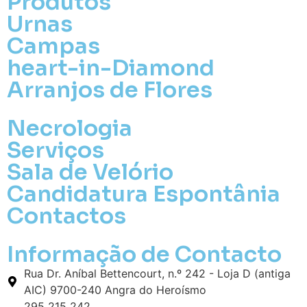
Produtos
Opção 2 (€30)
Urnas
Opção 3 (€35)
Campas
Opção 4 (€40)
Opção 5 (€45)
heart-in-Diamond
Opção 6 (€50)
Arranjos de Flores
Opção 7 (€55)
Opção 8 (€60)
Necrologia
Opção 9 (€65)
Palma:
Serviços
Pequena (€85)
Sala de Velório
Média (€100)
Candidatura Espontânia
Grande (€115)
Contactos
Cruz:
Pequena (€85)
Informação de Contacto
Média (€100)
Grande (€115)
Rua Dr. Aníbal Bettencourt, n.º 242 - Loja D (antiga
Coração:
AIC) 9700-240 Angra do Heroísmo
295 215 242