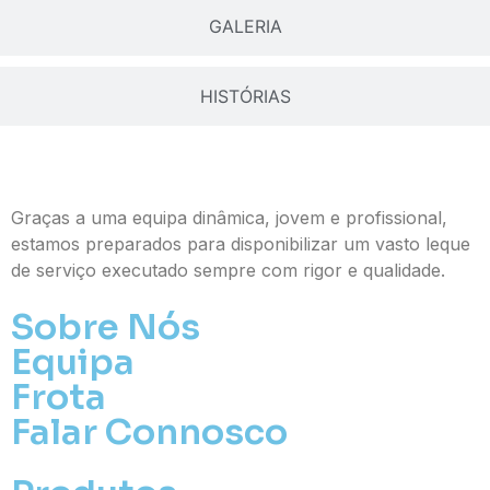
GALERIA
Pague já com PayPal
HISTÓRIAS
Envie Flores
Eleutério Fagundes da Silva
Neste Formulário, você paga de imediato
com Paypal
Graças a uma equipa dinâmica, jovem e profissional,
estamos preparados para disponibilizar um vasto leque
O que deseja enviar?
de serviço executado sempre com rigor e qualidade.
Ramo de Flores
Sobre Nós
Palma
Equipa
Cruz
Frota
Coração
Coroa
Falar Connosco
Ramo de Flores:
Opção 1 (€25)