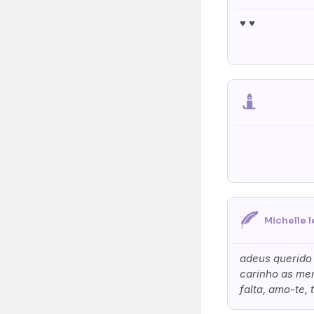
♥️ ♥️
Envie F
Lúcia Maria Rodrig
Neste Formulário, 
O que deseja en
Ramo de Flore
Ramo de Flores:
Opção 1 (€25)
Opção 6 (€50
Michelle l
Palma:
Pequena (€85
adeus querido 
Cruz:
carinho as mem
Pequena (€85
falta, amo-te, t
Coração: