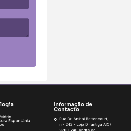
logia
Informação de
Contacto
Velório
Rua Dr. Aníbal Bettencourt,
tura Espontânia
os
n.º 242 - Loja D (antiga AIC)
9700-240 Angra do