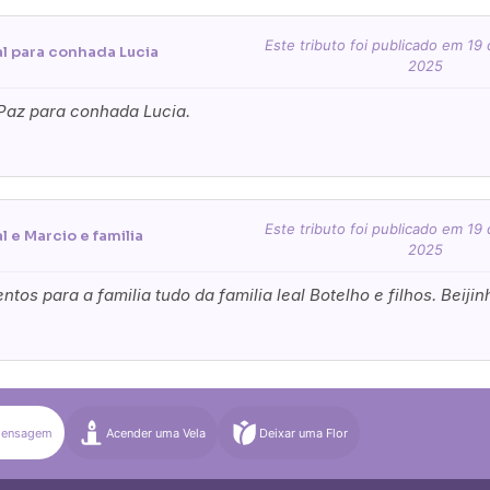
)
Média (€100)
Grande (€115)
Este tributo foi publicado em 19
al para conhada Lucia
2025
quena (€85)
Média (€100)
Grande (€115)
az para conhada Lucia.
nico
*
Este tributo foi publicado em 19
l e Marcio e familia
2025
tos para a familia tudo da familia leal Botelho e filhos. Beijin
tar no cartão
Mensagem
Acender uma Vela
Deixar uma Flor
ções adicionais