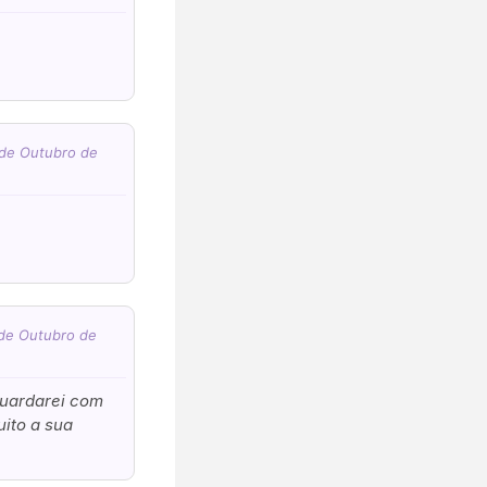
 de Outubro de
5 (€45)
 de Outubro de
guardarei com
uito a sua