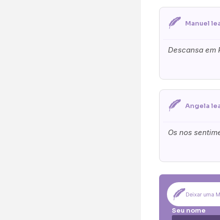
Pequena (€85
Coroa:
Manuel le
Mini (€75)
Pe
Descansa em P
O seu nome
*
Contacto telefó
Angela lea
O seu email
*
Os nos sentimen
Mensagem a cons
Deixar uma 
Seu nome
Pedidos/Informa