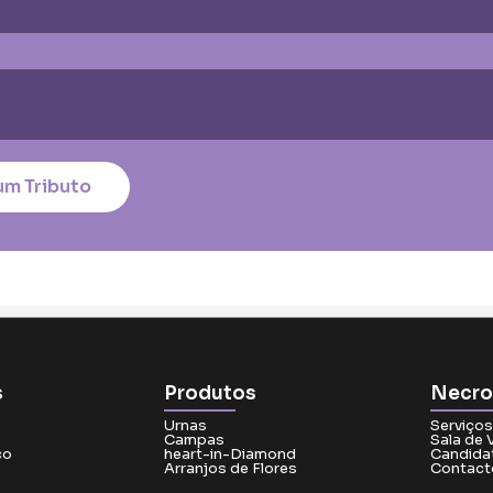
um Tributo
Enviar Flores (Paypal)
s
Produtos
Necro
Urnas
Serviços
Campas
Sala de 
co
heart-in-Diamond
Candida
Arranjos de Flores
Contact