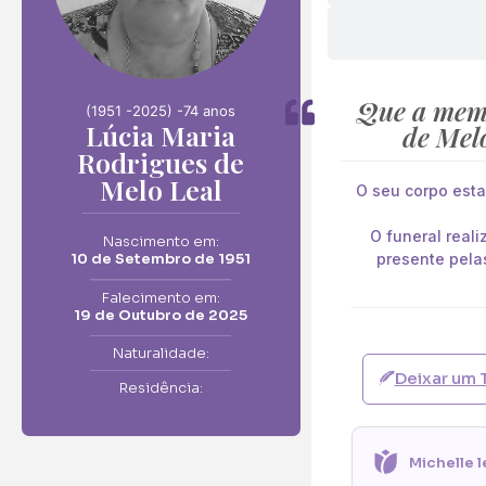
Que a memó
(1951 -
2025) -
74 anos
Lúcia Maria
de Mel
Rodrigues de
Melo Leal
O seu corpo esta
O funeral real
Nascimento em:
10 de Setembro de 1951
presente pela
Falecimento em:
19 de Outubro de 2025
Naturalidade:
Deixar um 
Residência:
Michelle l