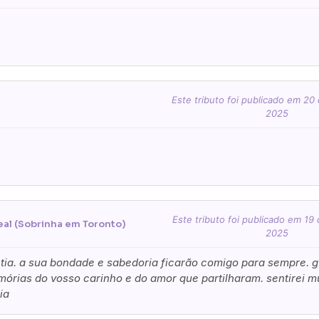
Pague já com PayPal
Pague mais tarde
lores
ues de Melo Leal
você paga de imediato com Paypal
Este tributo foi publicado em 20
2025
viar?
s
Palma
Cruz
Coração
Coroa
Opção 2 (€30)
Opção 3 (€35)
Opção 4 (€40)
Opção 
)
Opção 7 (€55)
Opção 8 (€60)
Opção 9 (€65)
Este tributo foi publicado em 19
eal (Sobrinha em Toronto)
2025
)
Média (€100)
Grande (€115)
tia. a sua bondade e sabedoria ficarão comigo para sempre. 
órias do vosso carinho e do amor que partilharam. sentirei m
)
Média (€100)
Grande (€115)
ia