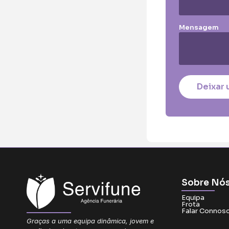
Mensagem
Total:
0.00
€
Deixar 
Sobre Nó
Equipa
Frota
Falar Connos
Graças a uma equipa dinâmica, jovem e