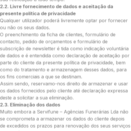
2.2. Livre fornecimento de dados e aceitação da
presente política de privacidade
O seu email
*
Qualquer utilizador poderá livremente optar por fornecer
ou não os seus dados.
O preenchimento da ficha de clientes, formulário de
Mensagem a constar no cartão
contacto, pedido de orçamentos e formulário de
subscrição de newsletter é tida como indicação voluntária
de dados e é entendida como declaração de aceitação por
parte do cliente da presente política de privacidade, bem
Pedidos/Informações adicionais
como do tratamento e armazenagem desses dados, para
os fins comerciais a que se destinam.
Assim sendo, reservamo-nos direito de armazenar e usar
os dados fornecidos pelo cliente até declaração expressa
deste a solicitar a sua eliminação.
Total:
2.3. Eliminação dos dados
0.00
Muito embora a Servifune – Agências Funerárias Lda não
€
se comprometa a armazenar os dados do cliente depois
de excedidos os prazos para renovação dos seus serviços
Enviar Flores (Paypal)