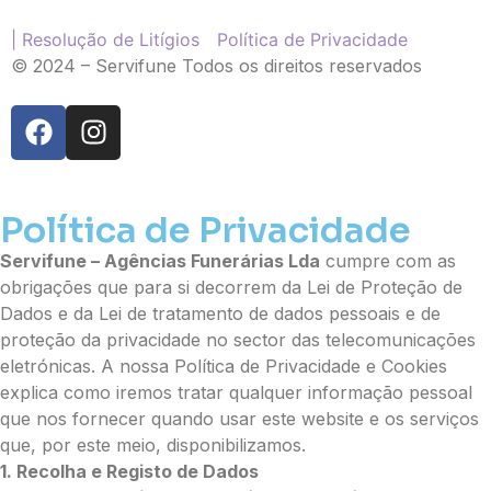
| Resolução de Litígios
Política de Privacidade
© 2024 – Servifune Todos os direitos reservados
Política de Privacidade
Pague já com PayPal
Servifune – Agências Funerárias Lda
cumpre com as
obrigações que para si decorrem da Lei de Proteção de
Envie Flores
Dados e da Lei de tratamento de dados pessoais e de
Maria de Fátima da Silva Alves
proteção da privacidade no sector das telecomunicações
Neste Formulário, você paga de imediato
eletrónicas. A nossa Política de Privacidade e Cookies
com Paypal
explica como iremos tratar qualquer informação pessoal
que nos fornecer quando usar este website e os serviços
O que deseja enviar?
que, por este meio, disponibilizamos.
Ramo de Flores
1. Recolha e Registo de Dados