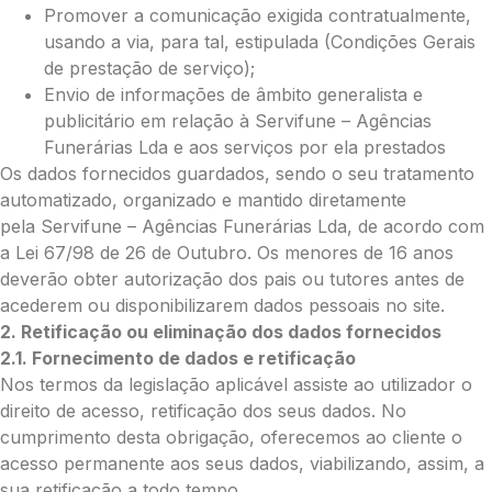
Cruz:
Promover a comunicação exigida contratualmente,
usando a via, para tal, estipulada (Condições Gerais
Pequena (€85)
de prestação de serviço);
Média (€100)
Envio de informações de âmbito generalista e
Grande (€115)
publicitário em relação à Servifune – Agências
Coração:
Funerárias Lda e aos serviços por ela prestados
Pequena (€85)
Os dados fornecidos guardados, sendo o seu tratamento
Média (€100)
automatizado, organizado e mantido diretamente
Grande (€115)
pela Servifune – Agências Funerárias Lda, de acordo com
Coroa:
a Lei 67/98 de 26 de Outubro. Os menores de 16 anos
deverão obter autorização dos pais ou tutores antes de
Mini (€75)
acederem ou disponibilizarem dados pessoais no site.
Pequena (€85)
2. Retificação ou eliminação dos dados fornecidos
Média (€100)
2.1. Fornecimento de dados e retificação
Grande (€115)
O seu nome
*
Nos termos da legislação aplicável assiste ao utilizador o
direito de acesso, retificação dos seus dados. No
cumprimento desta obrigação, oferecemos ao cliente o
acesso permanente aos seus dados, viabilizando, assim, a
Contacto telefónico
*
sua retificação a todo tempo.