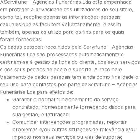
Palma
AServifune – Agências Funerárias Lda está empenhada
Cruz
em proteger a privacidade dos utilizadores do seu site e,
Coração
como tal, recolhe apenas as informações pessoais
Coroa
daqueles que as facultem voluntariamente, e assim
Ramo de Flores:
também, apenas as utiliza para os fins para os quais
foram fornecidas.
Opção 1 (€25)
Os dados pessoais recolhidos pela Servifune – Agências
Opção 2 (€30)
Funerárias Lda são processados automaticamente e
Opção 3 (€35)
destinam-se à gestão da ficha do cliente, dos seus serviços
Opção 4 (€40)
e dos seus pedidos de apoio e suporte. A recolha e
Opção 5 (€45)
tratamento de dados pessoais tem ainda como finalidade o
Opção 6 (€50)
seu uso para contactos por parte daServifune – Agências
Opção 7 (€55)
Funerárias Lda para efeitos de:
Opção 8 (€60)
Garantir o normal funcionamento do serviço
Opção 9 (€65)
contratado, nomeadamente fornecendo dados para
Palma:
sua gestão, e faturação;
Pequena (€85)
Comunicar intervenções programadas, reportar
Média (€100)
problemas e/ou outras situações de relevância e/ou
Grande (€115)
impacto nos seus serviços ou vias de suporte;