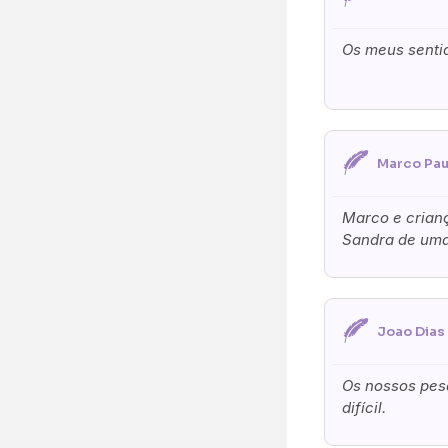
O seu nome
*
Os meus sentid
Contacto telefó
Marco Pau
O seu email
*
Marco e crian
Sandra de uma
Mensagem a cons
Joao Dias 
Pedidos/Informa
Os nossos pes
difícil.