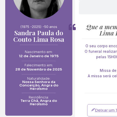
Que a memó
(1975 -
2025) -
50 anos
Sandra Paula do
Lima 
Couto Lima Rosa
O seu corpo enco
O funeral realiz
Nascimento em:
12 de Janeiro de 1975
pelas 15H00
Falecimento em:
28 de Novembro de 2025
Missa de 
A missa será ce
Naturalidade:
Nossa Senhora da
Conceição, Angra do
Heroísmo
Residência:
Terra Chã, Angra do
Heroísmo
Deixar um 