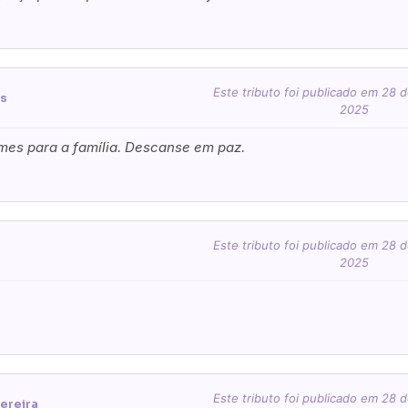
lores
outo Lima Rosa
você paga de imediato com Paypal
viar?
Este tributo foi publicado em 28
as
2025
s
Palma
Cruz
Coração
Coroa
mes para a família. Descanse em paz.
Opção 2 (€30)
Opção 3 (€35)
Opção 4 (€40)
Opção 
)
Opção 7 (€55)
Opção 8 (€60)
Opção 9 (€65)
)
Média (€100)
Grande (€115)
Este tributo foi publicado em 28
2025
)
Média (€100)
Grande (€115)
)
Média (€100)
Grande (€115)
quena (€85)
Média (€100)
Grande (€115)
Este tributo foi publicado em 28
ereira