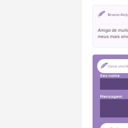
Total:
0.00
€
Bruno Anj
Amiga de muito
meus mais sin
Deixar uma 
Seu nome
Mensagem