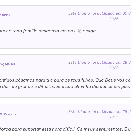
Este tributo foi publicado em 30
nari9
2025
tos á toda família descansa em paz
amiga
Este tributo foi publicado em 28
nçalves
2025
tidos pêsames para ti e para os teus filhos. Que Deus vos co
a dor tao grande e dificil. Que a sua alminha descanse em paz
Este tributo foi publicado em 28
tencourt
Pague já com PayPal
Pague mais tarde
2025
orça para suportar esta hora difícil. Os meus sentimentos. É 