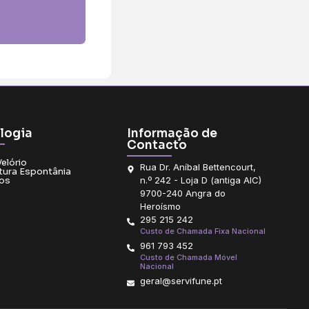
logia
Informação de
Contacto
Velório
Rua Dr. Aníbal Bettencourt,
tura Espontânia
os
n.º 242 - Loja D (antiga AIC)
9700-240 Angra do
Heroísmo
295 215 242
Custo de Chamada Fixa Nacional
961 793 452
Custo de Chamada Móvel
Nacional
geral@servifune.pt