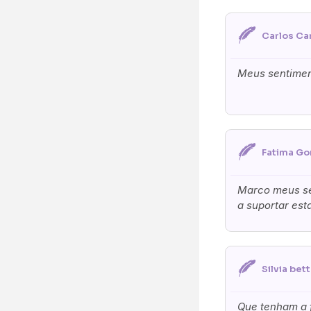
Carlos Ca
Meus sentimen
Fatima Go
Marco meus sen
a suportar est
Silvia bet
Que tenham a f