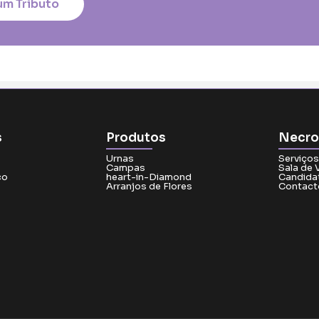
um Tributo
s
Produtos
Necro
Urnas
Serviços
Campas
Sala de 
co
heart-in-Diamond
Candida
Arranjos de Flores
Contact