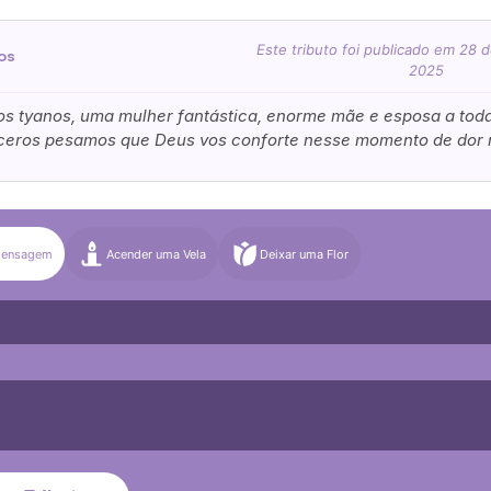
Este tributo foi publicado em 28
os
2025
Enviar Flores (Paypal)
s tyanos, uma mulher fantástica, enorme mãe e esposa a toda
ceros pesamos que Deus vos conforte nesse momento de dor 
Mensagem
Acender uma Vela
Deixar uma Flor