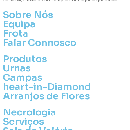
Opção 7 (€55)
Opção 8 (€60)
Sobre Nós
Opção 9 (€65)
Equipa
Palma:
Frota
Pequena (€85)
Falar Connosco
Média (€100)
Grande (€115)
Cruz:
Produtos
Pequena (€85)
Urnas
Média (€100)
Campas
Grande (€115)
heart-in-Diamond
Coração:
Arranjos de Flores
Pequena (€85)
Média (€100)
Grande (€115)
Necrologia
Coroa:
Serviços
Mini (€75)