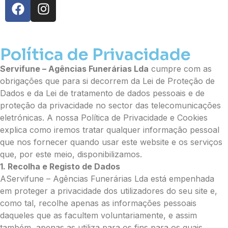
Total:
Política de Privacidade
0.00
€
Servifune – Agências Funerárias Lda
cumpre com as
obrigações que para si decorrem da Lei de Proteção de
Enviar Flores (Paypal)
Dados e da Lei de tratamento de dados pessoais e de
proteção da privacidade no sector das telecomunicações
eletrónicas. A nossa Política de Privacidade e Cookies
explica como iremos tratar qualquer informação pessoal
Pague mais tarde
que nos fornecer quando usar este website e os serviços
que, por este meio, disponibilizamos.
1. Recolha e Registo de Dados
AServifune – Agências Funerárias Lda está empenhada
em proteger a privacidade dos utilizadores do seu site e,
como tal, recolhe apenas as informações pessoais
daqueles que as facultem voluntariamente, e assim
também, apenas as utiliza para os fins para os quais