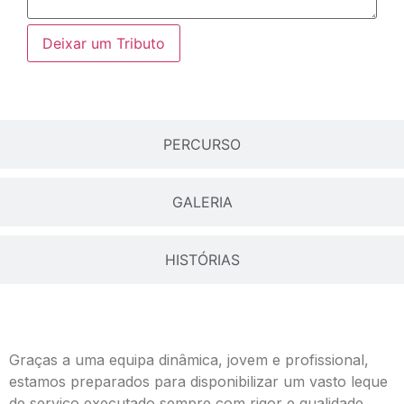
Envie Flores
Manuel Gabriel de Melo Valadão
Deixar um Tributo
Neste Formulário, você paga de imediato
com Paypal
O que deseja enviar?
Ramo de Flores
PERCURSO
Palma
Cruz
GALERIA
Coração
Coroa
Ramo de Flores:
HISTÓRIAS
Opção 1 (€25)
Opção 2 (€30)
Opção 3 (€35)
Opção 4 (€40)
Graças a uma equipa dinâmica, jovem e profissional,
Opção 5 (€45)
estamos preparados para disponibilizar um vasto leque
Opção 6 (€50)
de serviço executado sempre com rigor e qualidade.