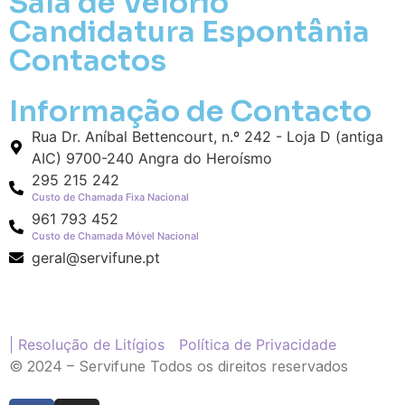
Sala de Velório
Pequena (€85)
Candidatura Espontânia
Média (€100)
Grande (€115)
Contactos
O seu nome
*
Informação de Contacto
Rua Dr. Aníbal Bettencourt, n.º 242 - Loja D (antiga
Contacto telefónico
*
AIC) 9700-240 Angra do Heroísmo
295 215 242
Custo de Chamada Fixa Nacional
O seu email
*
961 793 452
Custo de Chamada Móvel Nacional
geral@servifune.pt
Mensagem a constar no cartão
| Resolução de Litígios
Política de Privacidade
© 2024 – Servifune Todos os direitos reservados
Pedidos/Informações adicionais