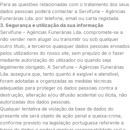
Para as questões relacionadas com o tratamento dos seus
O seu nome
*
dados pessoais poderá contactar a Servifune – Agências
Funerárias Lda. por telefone, email ou carta registada.
3. Segurança e utilização da sua informação
Contacto telefónico
*
Servifune – Agências Funerárias Lda. compromete-se a
não vender nem alugar ou transmitir ou sob qualquer
outro título, a terceiros quaisquer dados pessoais enviados
O seu email
*
pelos utilizadores do nosso site, sem prejuízo de o fazer
mediante autorização do utilizador ou quando seja
legalmente obrigado. A Servifune – Agências Funerárias
Mensagem a constar no cartão
Lda. assegura que, tanto quanto é exigível e atendível,
foram adotadas e organizadas as medidas técnicas
adequadas para proteger os dados pessoais contra a
destruição, alteração e/ou difusão acidental ou ilícita, não
autorizadas dos dados pessoais.
Pedidos/Informações adicionais
Qualquer tentativa de violação da base de dados do
presente site será objeto de ação penal e queixa-crime,
conforme previsto na legislação portuguesa referente a
bases de dados e poderá implicar responsabilidade civil e