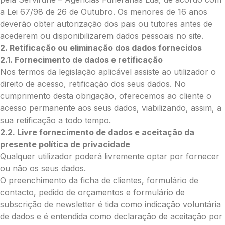
com Paypal
a Lei 67/98 de 26 de Outubro. Os menores de 16 anos
deverão obter autorização dos pais ou tutores antes de
O que deseja enviar?
acederem ou disponibilizarem dados pessoais no site.
2. Retificação ou eliminação dos dados fornecidos
Ramo de Flores
2.1. Fornecimento de dados e retificação
Palma
Nos termos da legislação aplicável assiste ao utilizador o
Cruz
direito de acesso, retificação dos seus dados. No
Coração
cumprimento desta obrigação, oferecemos ao cliente o
Coroa
acesso permanente aos seus dados, viabilizando, assim, a
Ramo de Flores:
sua retificação a todo tempo.
Opção 1 (€25)
2.2. Livre fornecimento de dados e aceitação da
Opção 2 (€30)
presente política de privacidade
Opção 3 (€35)
Qualquer utilizador poderá livremente optar por fornecer
Opção 4 (€40)
ou não os seus dados.
Opção 5 (€45)
O preenchimento da ficha de clientes, formulário de
Opção 6 (€50)
contacto, pedido de orçamentos e formulário de
Opção 7 (€55)
subscrição de newsletter é tida como indicação voluntária
Opção 8 (€60)
de dados e é entendida como declaração de aceitação por
Opção 9 (€65)