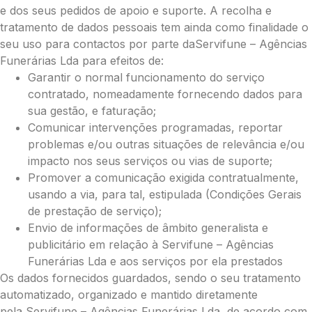
e dos seus pedidos de apoio e suporte. A recolha e
tratamento de dados pessoais tem ainda como finalidade o
seu uso para contactos por parte daServifune – Agências
Funerárias Lda para efeitos de:
Garantir o normal funcionamento do serviço
contratado, nomeadamente fornecendo dados para
sua gestão, e faturação;
Comunicar intervenções programadas, reportar
problemas e/ou outras situações de relevância e/ou
impacto nos seus serviços ou vias de suporte;
Promover a comunicação exigida contratualmente,
usando a via, para tal, estipulada (Condições Gerais
de prestação de serviço);
Pague já com PayPal
Envio de informações de âmbito generalista e
publicitário em relação à Servifune – Agências
Funerárias Lda e aos serviços por ela prestados
Envie Flores
Os dados fornecidos guardados, sendo o seu tratamento
automatizado, organizado e mantido diretamente
Alexandre Rocha Pires
Neste Formulário, você paga de imediato
pela Servifune – Agências Funerárias Lda, de acordo com