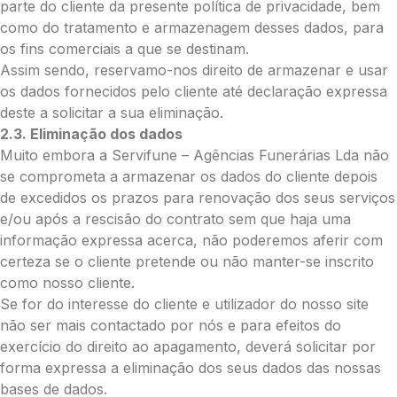
parte do cliente da presente política de privacidade, bem
Palma:
como do tratamento e armazenagem desses dados, para
Pequena (€85)
os fins comerciais a que se destinam.
Média (€100)
Assim sendo, reservamo-nos direito de armazenar e usar
Grande (€115)
os dados fornecidos pelo cliente até declaração expressa
Cruz:
deste a solicitar a sua eliminação.
2.3. Eliminação dos dados
Pequena (€85)
Muito embora a Servifune – Agências Funerárias Lda não
Média (€100)
se comprometa a armazenar os dados do cliente depois
Grande (€115)
de excedidos os prazos para renovação dos seus serviços
Coração:
e/ou após a rescisão do contrato sem que haja uma
Pequena (€85)
informação expressa acerca, não poderemos aferir com
Média (€100)
certeza se o cliente pretende ou não manter-se inscrito
Grande (€115)
como nosso cliente.
Coroa:
Se for do interesse do cliente e utilizador do nosso site
não ser mais contactado por nós e para efeitos do
Mini (€75)
exercício do direito ao apagamento, deverá solicitar por
Pequena (€85)
forma expressa a eliminação dos seus dados das nossas
Média (€100)
bases de dados.
Grande (€115)