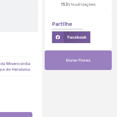
153
Visualizações
Partilhe
Facebook
Enviar Flores
 da Misericórdia
gra do Heroísmo.
5 (€45)