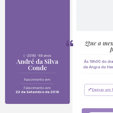
Envie F
André da Silva Co
Neste Formulário, 
Que a mem
p
O que deseja en
( -
2016) -
59 anos
André da Silva
Ramo de Flore
Às 16h00 do dia
Conde
de Angra do Her
Ramo de Flores:
Opção 1 (€25)
Nascimento em:
Opção 6 (€50
Falecimento em:
Deixar um 
Palma:
22 de Setembro de 2016
Pequena (€85
Cruz:
Pequena (€85