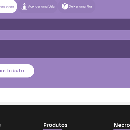
Mensagem
Acender uma Vela
Deixar uma Flor
)
Média (€100)
Grande (€115)
quena (€85)
Média (€100)
Grande (€115)
nico
*
um Tributo
tar no cartão
s
Produtos
Necro