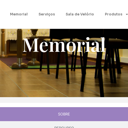
Memorial
Serviços
Sala de Velório
Produtos
Memorial
SOBRE