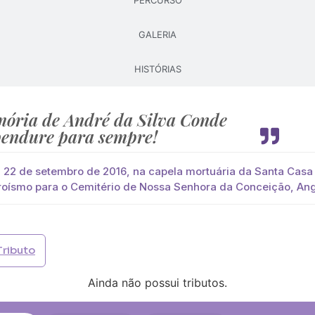
PERCURSO
GALERIA
Pague já com PayPal
Pague mais tarde
HISTÓRIAS
lores
nde
você paga de imediato com Paypal
ória de André da Silva Conde
endure para sempre!
viar?
s
Palma
Cruz
Coração
Coroa
 22 de setembro de 2016, na capela mortuária da Santa Casa
oísmo para o Cemitério de Nossa Senhora da Conceição, An
Opção 2 (€30)
Opção 3 (€35)
Opção 4 (€40)
Opção 
)
Opção 7 (€55)
Opção 8 (€60)
Opção 9 (€65)
Tributo
)
Média (€100)
Grande (€115)
Ainda não possui tributos.
)
Média (€100)
Grande (€115)