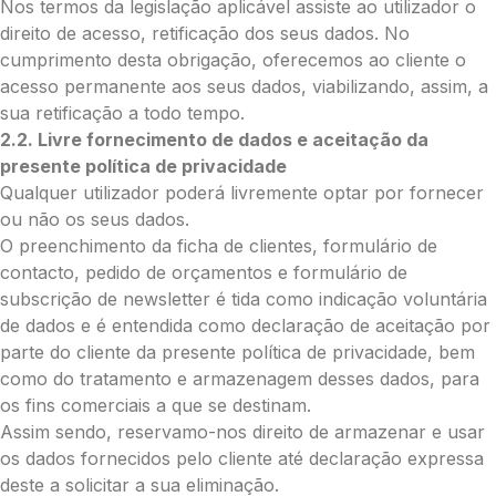
Nos termos da legislação aplicável assiste ao utilizador o
Enviar Flores (Paypal)
direito de acesso, retificação dos seus dados. No
cumprimento desta obrigação, oferecemos ao cliente o
acesso permanente aos seus dados, viabilizando, assim, a
sua retificação a todo tempo.
Envie Flores
2.2. Livre fornecimento de dados e aceitação da
Camila Vanessa da Costa Ávila Castro
presente política de privacidade
Neste formulário, a nossa equipa entrará
em contacto para encontrar a melhor
Qualquer utilizador poderá livremente optar por fornecer
forma de pagamento.
ou não os seus dados.
O preenchimento da ficha de clientes, formulário de
O que deseja enviar?
contacto, pedido de orçamentos e formulário de
subscrição de newsletter é tida como indicação voluntária
Ramo de Flores
de dados e é entendida como declaração de aceitação por
Palma
parte do cliente da presente política de privacidade, bem
Cruz
como do tratamento e armazenagem desses dados, para
Coração
os fins comerciais a que se destinam.
Coroa
Assim sendo, reservamo-nos direito de armazenar e usar
Ramo de Flores:
os dados fornecidos pelo cliente até declaração expressa
Opção 1 (€25)
deste a solicitar a sua eliminação.