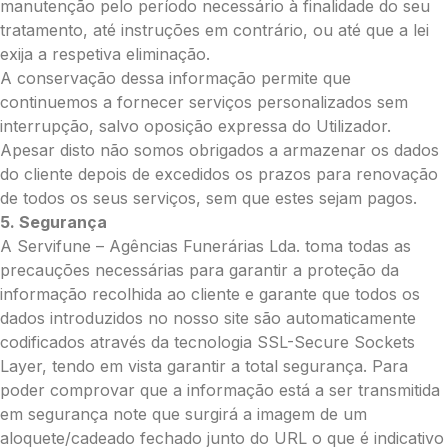
manutenção pelo período necessário à finalidade do seu
tratamento, até instruções em contrário, ou até que a lei
exija a respetiva eliminação.
A conservação dessa informação permite que
Pedidos/Informações adicionais
continuemos a fornecer serviços personalizados sem
interrupção, salvo oposição expressa do Utilizador.
Apesar disto não somos obrigados a armazenar os dados
do cliente depois de excedidos os prazos para renovação
Total:
de todos os seus serviços, sem que estes sejam pagos.
5. Segurança
0.00
A Servifune – Agências Funerárias Lda. toma todas as
€
precauções necessárias para garantir a proteção da
Enviar Flores
informação recolhida ao cliente e garante que todos os
dados introduzidos no nosso site são automaticamente
codificados através da tecnologia SSL-Secure Sockets
Layer, tendo em vista garantir a total segurança. Para
poder comprovar que a informação está a ser transmitida
em segurança note que surgirá a imagem de um
aloquete/cadeado fechado junto do URL o que é indicativo