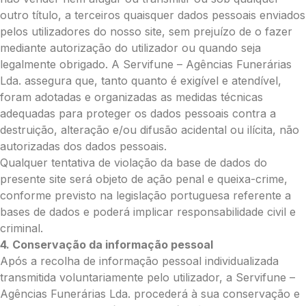
Média (€100)
outro título, a terceiros quaisquer dados pessoais enviados
Grande (€115)
pelos utilizadores do nosso site, sem prejuízo de o fazer
Coroa:
mediante autorização do utilizador ou quando seja
legalmente obrigado. A Servifune – Agências Funerárias
Mini (€75)
Lda. assegura que, tanto quanto é exigível e atendível,
Pequena (€85)
foram adotadas e organizadas as medidas técnicas
Média (€100)
adequadas para proteger os dados pessoais contra a
Grande (€115)
destruição, alteração e/ou difusão acidental ou ilícita, não
O seu nome
*
autorizadas dos dados pessoais.
Qualquer tentativa de violação da base de dados do
presente site será objeto de ação penal e queixa-crime,
Contacto telefónico
*
conforme previsto na legislação portuguesa referente a
bases de dados e poderá implicar responsabilidade civil e
criminal.
O seu email
*
4. Conservação da informação pessoal
Após a recolha de informação pessoal individualizada
transmitida voluntariamente pelo utilizador, a Servifune –
Mensagem a constar no cartão
Agências Funerárias Lda. procederá à sua conservação e