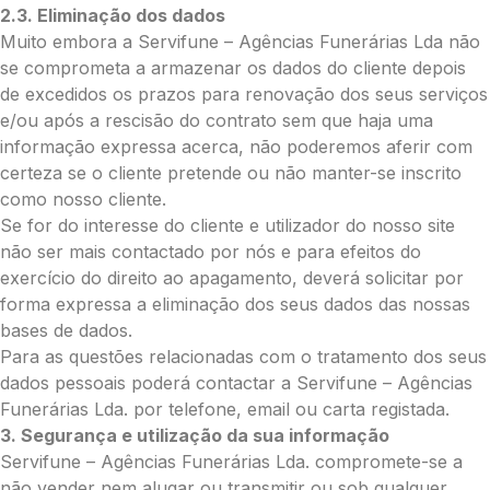
Opção 2 (€30)
2.3. Eliminação dos dados
Opção 3 (€35)
Muito embora a Servifune – Agências Funerárias Lda não
Opção 4 (€40)
se comprometa a armazenar os dados do cliente depois
Opção 5 (€45)
de excedidos os prazos para renovação dos seus serviços
Opção 6 (€50)
e/ou após a rescisão do contrato sem que haja uma
Opção 7 (€55)
informação expressa acerca, não poderemos aferir com
Opção 8 (€55)
certeza se o cliente pretende ou não manter-se inscrito
Opção 9 (€65)
como nosso cliente.
Palma:
Se for do interesse do cliente e utilizador do nosso site
não ser mais contactado por nós e para efeitos do
Pequena (€85)
exercício do direito ao apagamento, deverá solicitar por
Média (€100)
forma expressa a eliminação dos seus dados das nossas
Grande (€115)
bases de dados.
Cruz:
Para as questões relacionadas com o tratamento dos seus
Pequena (€85)
dados pessoais poderá contactar a Servifune – Agências
Média (€100)
Funerárias Lda. por telefone, email ou carta registada.
Grande (€115)
3. Segurança e utilização da sua informação
Coração:
Servifune – Agências Funerárias Lda. compromete-se a
Pequena (€85)
não vender nem alugar ou transmitir ou sob qualquer