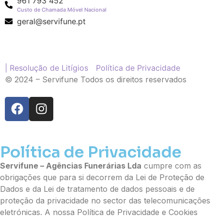
961 793 452
Ramo de Flores
Custo de Chamada Móvel Nacional
Palma
geral@servifune.pt
Cruz
Coração
Coroa
Ramo de Flores:
| Resolução de Litígios
Política de Privacidade
© 2024 – Servifune Todos os direitos reservados
Opção 1 (€25)
Opção 2 (€30)
Opção 3 (€35)
Opção 4 (€40)
Opção 5 (€45)
Opção 6 (€50)
Política de Privacidade
Opção 7 (€55)
Opção 8 (€60)
Servifune – Agências Funerárias Lda
cumpre com as
Opção 9 (€65)
obrigações que para si decorrem da Lei de Proteção de
Palma:
Dados e da Lei de tratamento de dados pessoais e de
proteção da privacidade no sector das telecomunicações
Pequena (€85)
eletrónicas. A nossa Política de Privacidade e Cookies
Média (€100)