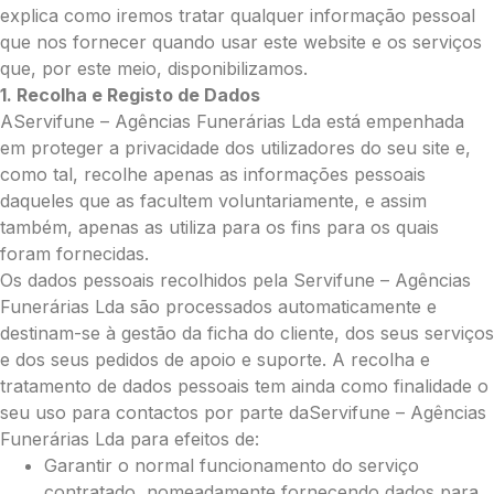
explica como iremos tratar qualquer informação pessoal
Grande (€115)
que nos fornecer quando usar este website e os serviços
Cruz:
que, por este meio, disponibilizamos.
Pequena (€85)
1. Recolha e Registo de Dados
Média (€100)
AServifune – Agências Funerárias Lda está empenhada
Grande (€115)
em proteger a privacidade dos utilizadores do seu site e,
Coração:
como tal, recolhe apenas as informações pessoais
daqueles que as facultem voluntariamente, e assim
Pequena (€85)
também, apenas as utiliza para os fins para os quais
Média (€100)
foram fornecidas.
Grande (€115)
Os dados pessoais recolhidos pela Servifune – Agências
Coroa:
Funerárias Lda são processados automaticamente e
Mini (€75)
destinam-se à gestão da ficha do cliente, dos seus serviços
Pequena (€85)
e dos seus pedidos de apoio e suporte. A recolha e
Média (€100)
tratamento de dados pessoais tem ainda como finalidade o
Grande (€115)
seu uso para contactos por parte daServifune – Agências
O seu nome
*
Funerárias Lda para efeitos de:
Garantir o normal funcionamento do serviço
contratado, nomeadamente fornecendo dados para