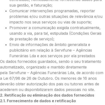
Contacto telefónico
*
sua gestão, e faturação;
Comunicar intervenções programadas, reportar
problemas e/ou outras situações de relevância e/ou
O seu email
*
impacto nos seus serviços ou vias de suporte;
Promover a comunicação exigida contratualmente,
usando a via, para tal, estipulada (Condições Gerais
Mensagem a constar no cartão
de prestação de serviço);
Envio de informações de âmbito generalista e
publicitário em relação à Servifune – Agências
Funerárias Lda e aos serviços por ela prestados
Os dados fornecidos guardados, sendo o seu tratamento
Pedidos/Informações adicionais
automatizado, organizado e mantido diretamente
pela Servifune – Agências Funerárias Lda, de acordo com
a Lei 67/98 de 26 de Outubro. Os menores de 16 anos
deverão obter autorização dos pais ou tutores antes de
Total:
acederem ou disponibilizarem dados pessoais no site.
2. Retificação ou eliminação dos dados fornecidos
0.00
2.1. Fornecimento de dados e retificação
€