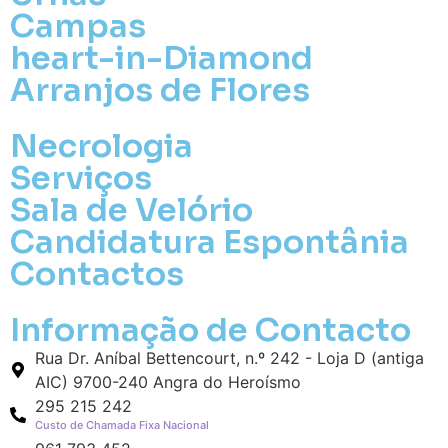
Campas
heart-in-Diamond
Arranjos de Flores
Necrologia
Serviços
Sala de Velório
Pa
Candidatura Espontânia
Pague mais tarde
Contactos
Envie Flores
Informação de Contacto
Camila Vanessa da Costa Ávila Castro
Neste Formulário, você paga de imediato
Rua Dr. Aníbal Bettencourt, n.º 242 - Loja D (antiga
com Paypal
AIC) 9700-240 Angra do Heroísmo
295 215 242
Custo de Chamada Fixa Nacional
O que deseja enviar?