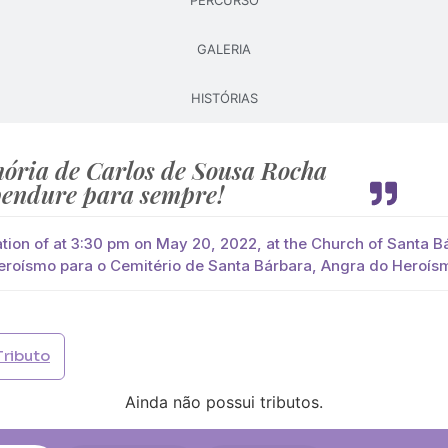
PERCURSO
GALERIA
Pague já com PayPal
Pague mais tarde
HISTÓRIAS
lores
ocha
você paga de imediato com Paypal
ória de Carlos de Sousa Rocha
endure para sempre!
viar?
s
Palma
Cruz
Coração
Coroa
ation of at 3:30 pm on May 20, 2022, at the Church of Santa 
eroísmo para o Cemitério de Santa Bárbara, Angra do Heroís
Opção 2 (€30)
Opção 3 (€35)
Opção 4 (€40)
Opção 
)
Opção 7 (€55)
Opção 8 (€60)
Opção 9 (€65)
Tributo
)
Média (€100)
Grande (€115)
Ainda não possui tributos.
)
Média (€100)
Grande (€115)