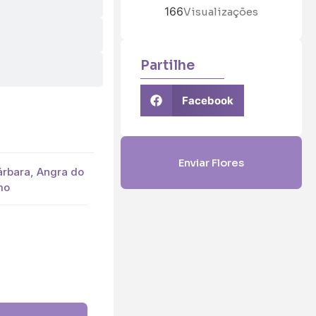
166
Visualizações
Partilhe
Facebook
Enviar Flores
Bárbara, Angra do
mo
5 (€45)