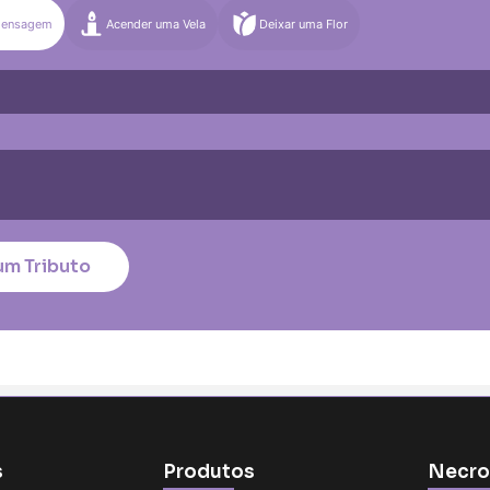
Mensagem
Acender uma Vela
Deixar uma Flor
)
Média (€100)
Grande (€115)
quena (€85)
Média (€100)
Grande (€115)
nico
*
um Tributo
tar no cartão
s
Produtos
Necro