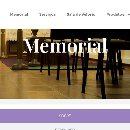
Memorial
Serviços
Sala de Velório
Produtos
Memorial
SOBRE