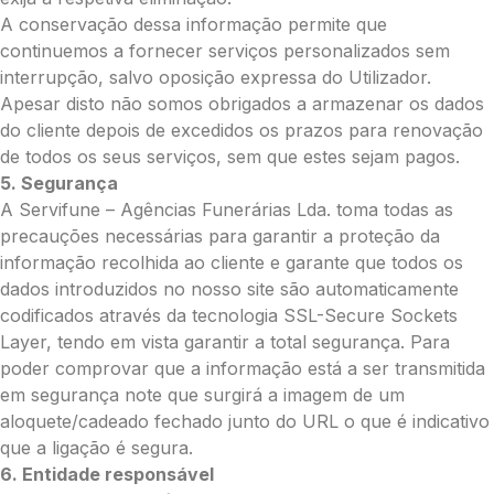
A conservação dessa informação permite que
continuemos a fornecer serviços personalizados sem
Pedidos/Informações adicionais
interrupção, salvo oposição expressa do Utilizador.
Apesar disto não somos obrigados a armazenar os dados
do cliente depois de excedidos os prazos para renovação
de todos os seus serviços, sem que estes sejam pagos.
Total:
5. Segurança
A Servifune – Agências Funerárias Lda. toma todas as
0.00
precauções necessárias para garantir a proteção da
€
informação recolhida ao cliente e garante que todos os
Enviar Flores
dados introduzidos no nosso site são automaticamente
codificados através da tecnologia SSL-Secure Sockets
Layer, tendo em vista garantir a total segurança. Para
poder comprovar que a informação está a ser transmitida
em segurança note que surgirá a imagem de um
aloquete/cadeado fechado junto do URL o que é indicativo
que a ligação é segura.
6. Entidade responsável