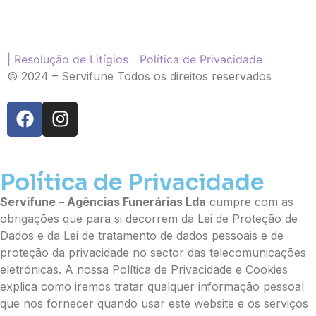
Palma
Cruz
Coração
Coroa
| Resolução de Litígios
Política de Privacidade
Ramo de Flores:
© 2024 – Servifune Todos os direitos reservados
Opção 1 (€25)
Opção 2 (€30)
Opção 3 (€35)
Opção 4 (€40)
Opção 5 (€45)
Política de Privacidade
Opção 6 (€50)
Opção 7 (€55)
Servifune – Agências Funerárias Lda
cumpre com as
Opção 8 (€60)
obrigações que para si decorrem da Lei de Proteção de
Opção 9 (€65)
Dados e da Lei de tratamento de dados pessoais e de
Palma:
proteção da privacidade no sector das telecomunicações
eletrónicas. A nossa Política de Privacidade e Cookies
Pequena (€85)
explica como iremos tratar qualquer informação pessoal
Média (€100)
que nos fornecer quando usar este website e os serviços
Grande (€115)