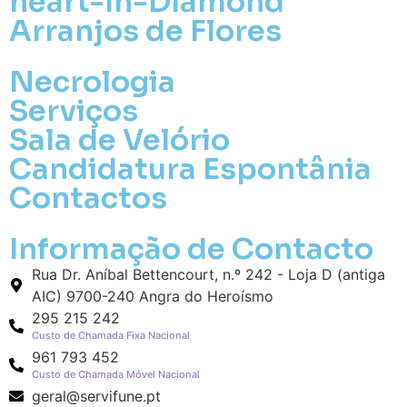
heart-in-Diamond
Arranjos de Flores
Necrologia
Serviços
Sala de Velório
Candidatura Espontânia
Pa
Contactos
Pague mais tarde
Informação de Contacto
Envie Flores
Rua Dr. Aníbal Bettencourt, n.º 242 - Loja D (antiga
Daniel Martins Toste
AIC) 9700-240 Angra do Heroísmo
Neste Formulário, você paga de imediato
com Paypal
295 215 242
Custo de Chamada Fixa Nacional
961 793 452
O que deseja enviar?
Custo de Chamada Móvel Nacional
Ramo de Flores
geral@servifune.pt