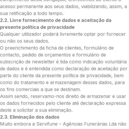
acesso permanente aos seus dados, viabilizando, assim, a
sua retificação a todo tempo.
2.2. Livre fornecimento de dados e aceitação da
Envie Flores
presente política de privacidade
Daniel Martins Toste
Qualquer utilizador poderá livremente optar por fornecer
Neste formulário, a nossa equipa entrará
ou não os seus dados.
em contacto para encontrar a melhor
forma de pagamento.
O preenchimento da ficha de clientes, formulário de
contacto, pedido de orçamentos e formulário de
subscrição de newsletter é tida como indicação voluntária
O que deseja enviar?
de dados e é entendida como declaração de aceitação por
Ramo de Flores
parte do cliente da presente política de privacidade, bem
Palma
como do tratamento e armazenagem desses dados, para
Cruz
os fins comerciais a que se destinam.
Coração
Assim sendo, reservamo-nos direito de armazenar e usar
Coroa
os dados fornecidos pelo cliente até declaração expressa
Ramo de Flores:
deste a solicitar a sua eliminação.
Opção 1 (€25)
2.3. Eliminação dos dados
Opção 2 (€30)
Muito embora a Servifune – Agências Funerárias Lda não