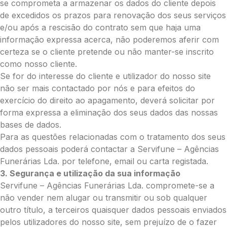
Opção 3 (€35)
se comprometa a armazenar os dados do cliente depois
Opção 4 (€40)
de excedidos os prazos para renovação dos seus serviços
Opção 5 (€45)
e/ou após a rescisão do contrato sem que haja uma
Opção 6 (€50)
informação expressa acerca, não poderemos aferir com
Opção 7 (€55)
certeza se o cliente pretende ou não manter-se inscrito
Opção 8 (€55)
como nosso cliente.
Opção 9 (€65)
Se for do interesse do cliente e utilizador do nosso site
Palma:
não ser mais contactado por nós e para efeitos do
exercício do direito ao apagamento, deverá solicitar por
Pequena (€85)
forma expressa a eliminação dos seus dados das nossas
Média (€100)
bases de dados.
Grande (€115)
Para as questões relacionadas com o tratamento dos seus
Cruz:
dados pessoais poderá contactar a Servifune – Agências
Pequena (€85)
Funerárias Lda. por telefone, email ou carta registada.
Média (€100)
3. Segurança e utilização da sua informação
Grande (€115)
Servifune – Agências Funerárias Lda. compromete-se a
Coração:
não vender nem alugar ou transmitir ou sob qualquer
outro título, a terceiros quaisquer dados pessoais enviados
Pequena (€85)
pelos utilizadores do nosso site, sem prejuízo de o fazer
Média (€100)