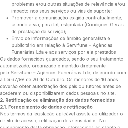
problemas e/ou outras situações de relevância e/ou
impacto nos seus serviços ou vias de suporte;
O seu email
*
Promover a comunicação exigida contratualmente,
usando a via, para tal, estipulada (Condições Gerais
de prestação de serviço);
Envio de informações de âmbito generalista e
Mensagem a constar no cartão
publicitário em relação à Servifune – Agências
Funerárias Lda e aos serviços por ela prestados
Os dados fornecidos guardados, sendo o seu tratamento
automatizado, organizado e mantido diretamente
Pedidos/Informações adicionais
pela Servifune – Agências Funerárias Lda, de acordo com
a Lei 67/98 de 26 de Outubro. Os menores de 16 anos
deverão obter autorização dos pais ou tutores antes de
acederem ou disponibilizarem dados pessoais no site.
Total:
2. Retificação ou eliminação dos dados fornecidos
2.1. Fornecimento de dados e retificação
0.00
Nos termos da legislação aplicável assiste ao utilizador o
€
direito de acesso, retificação dos seus dados. No
Enviar Flores (Paypal)
cumprimento desta obrigação, oferecemos ao cliente o