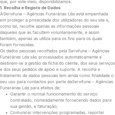
que, por este meio, disponibilizamos.
Cruz:
1. Recolha e Registo de Dados
Pequena (€85)
AServifune – Agências Funerárias Lda está empenhada
Média (€100)
em proteger a privacidade dos utilizadores do seu site e,
Grande (€115)
como tal, recolhe apenas as informações pessoais
Coração:
daqueles que as facultem voluntariamente, e assim
também, apenas as utiliza para os fins para os quais
Pequena (€85)
foram fornecidas.
Média (€100)
Os dados pessoais recolhidos pela Servifune – Agências
Grande (€115)
Funerárias Lda são processados automaticamente e
Coroa:
destinam-se à gestão da ficha do cliente, dos seus serviços
Mini (€75)
e dos seus pedidos de apoio e suporte. A recolha e
Pequena (€85)
tratamento de dados pessoais tem ainda como finalidade o
Média (€100)
seu uso para contactos por parte daServifune – Agências
Grande (€115)
Funerárias Lda para efeitos de:
O seu nome
*
Garantir o normal funcionamento do serviço
contratado, nomeadamente fornecendo dados para
sua gestão, e faturação;
Contacto telefónico
*
Comunicar intervenções programadas, reportar