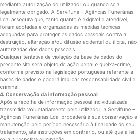
mediante autorização do utilizador ou quando seja
Grande (€115)
legalmente obrigado. A Servifune – Agências Funerárias
Coroa:
Lda. assegura que, tanto quanto é exigível e atendível,
Mini (€75)
foram adotadas e organizadas as medidas técnicas
Pequena (€85)
adequadas para proteger os dados pessoais contra a
Média (€100)
destruição, alteração e/ou difusão acidental ou ilícita, não
Grande (€115)
autorizadas dos dados pessoais.
O seu nome
*
Qualquer tentativa de violação da base de dados do
presente site será objeto de ação penal e queixa-crime,
conforme previsto na legislação portuguesa referente a
Contacto telefónico
*
bases de dados e poderá implicar responsabilidade civil e
criminal.
4. Conservação da informação pessoal
O seu email
*
Após a recolha de informação pessoal individualizada
transmitida voluntariamente pelo utilizador, a Servifune –
Agências Funerárias Lda. procederá à sua conservação e
manutenção pelo período necessário à finalidade do seu
Mensagem a constar no cartão
tratamento, até instruções em contrário, ou até que a lei
exija a respetiva eliminação.