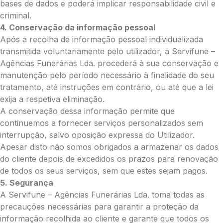
bases de dados e poderá implicar responsabilidade civil e
Total:
criminal.
0.00
4. Conservação da informação pessoal
€
Após a recolha de informação pessoal individualizada
transmitida voluntariamente pelo utilizador, a Servifune –
Enviar Flores (Paypal)
Agências Funerárias Lda. procederá à sua conservação e
manutenção pelo período necessário à finalidade do seu
tratamento, até instruções em contrário, ou até que a lei
exija a respetiva eliminação.
Pague mais tarde
A conservação dessa informação permite que
continuemos a fornecer serviços personalizados sem
interrupção, salvo oposição expressa do Utilizador.
Apesar disto não somos obrigados a armazenar os dados
do cliente depois de excedidos os prazos para renovação
de todos os seus serviços, sem que estes sejam pagos.
5. Segurança
A Servifune – Agências Funerárias Lda. toma todas as
precauções necessárias para garantir a proteção da
informação recolhida ao cliente e garante que todos os