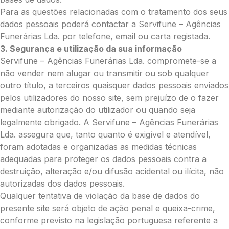
O seu nome
*
Para as questões relacionadas com o tratamento dos seus
dados pessoais poderá contactar a Servifune – Agências
Funerárias Lda. por telefone, email ou carta registada.
3. Segurança e utilização da sua informação
Contacto telefónico
*
Servifune – Agências Funerárias Lda. compromete-se a
não vender nem alugar ou transmitir ou sob qualquer
outro título, a terceiros quaisquer dados pessoais enviados
O seu email
*
pelos utilizadores do nosso site, sem prejuízo de o fazer
mediante autorização do utilizador ou quando seja
legalmente obrigado. A Servifune – Agências Funerárias
Mensagem a constar no cartão
Lda. assegura que, tanto quanto é exigível e atendível,
foram adotadas e organizadas as medidas técnicas
adequadas para proteger os dados pessoais contra a
destruição, alteração e/ou difusão acidental ou ilícita, não
Pedidos/Informações adicionais
autorizadas dos dados pessoais.
Qualquer tentativa de violação da base de dados do
presente site será objeto de ação penal e queixa-crime,
conforme previsto na legislação portuguesa referente a