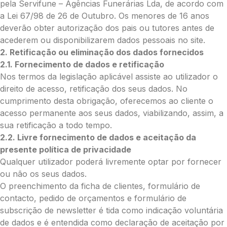
pela Servifune – Agências Funerárias Lda, de acordo com
com Paypal
a Lei 67/98 de 26 de Outubro. Os menores de 16 anos
deverão obter autorização dos pais ou tutores antes de
O que deseja enviar?
acederem ou disponibilizarem dados pessoais no site.
Ramo de Flores
2. Retificação ou eliminação dos dados fornecidos
Palma
2.1. Fornecimento de dados e retificação
Cruz
Nos termos da legislação aplicável assiste ao utilizador o
Coração
direito de acesso, retificação dos seus dados. No
Coroa
cumprimento desta obrigação, oferecemos ao cliente o
Ramo de Flores:
acesso permanente aos seus dados, viabilizando, assim, a
sua retificação a todo tempo.
Opção 1 (€25)
2.2. Livre fornecimento de dados e aceitação da
Opção 2 (€30)
presente política de privacidade
Opção 3 (€35)
Qualquer utilizador poderá livremente optar por fornecer
Opção 4 (€40)
ou não os seus dados.
Opção 5 (€45)
O preenchimento da ficha de clientes, formulário de
Opção 6 (€50)
contacto, pedido de orçamentos e formulário de
Opção 7 (€55)
subscrição de newsletter é tida como indicação voluntária
Opção 8 (€60)
de dados e é entendida como declaração de aceitação por
Opção 9 (€65)