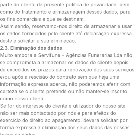
parte do cliente da presente política de privacidade, bem
Palma:
como do tratamento e armazenagem desses dados, para
Pequena (€85)
os fins comerciais a que se destinam.
Média (€100)
Assim sendo, reservamo-nos direito de armazenar e usar
Grande (€115)
os dados fornecidos pelo cliente até declaração expressa
Cruz:
deste a solicitar a sua eliminação.
2.3. Eliminação dos dados
Pequena (€85)
Muito embora a Servifune – Agências Funerárias Lda não
Média (€100)
se comprometa a armazenar os dados do cliente depois
Grande (€115)
de excedidos os prazos para renovação dos seus serviços
Coração:
e/ou após a rescisão do contrato sem que haja uma
Pequena (€85)
informação expressa acerca, não poderemos aferir com
Média (€100)
certeza se o cliente pretende ou não manter-se inscrito
Grande (€115)
como nosso cliente.
Coroa:
Se for do interesse do cliente e utilizador do nosso site
não ser mais contactado por nós e para efeitos do
Mini (€75)
exercício do direito ao apagamento, deverá solicitar por
Pequena (€85)
forma expressa a eliminação dos seus dados das nossas
Média (€100)
bases de dados.
Grande (€115)