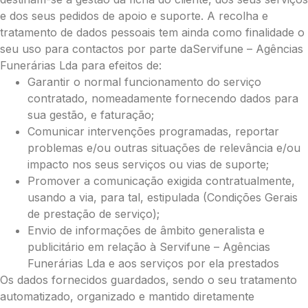
e dos seus pedidos de apoio e suporte. A recolha e
tratamento de dados pessoais tem ainda como finalidade o
seu uso para contactos por parte daServifune – Agências
Funerárias Lda para efeitos de:
Garantir o normal funcionamento do serviço
contratado, nomeadamente fornecendo dados para
sua gestão, e faturação;
Comunicar intervenções programadas, reportar
problemas e/ou outras situações de relevância e/ou
impacto nos seus serviços ou vias de suporte;
Promover a comunicação exigida contratualmente,
usando a via, para tal, estipulada (Condições Gerais
de prestação de serviço);
Pague já com PayPal
Envio de informações de âmbito generalista e
publicitário em relação à Servifune – Agências
Funerárias Lda e aos serviços por ela prestados
Envie Flores
Os dados fornecidos guardados, sendo o seu tratamento
Diamantina Sousa da Rocha
automatizado, organizado e mantido diretamente
Neste Formulário, você paga de imediato