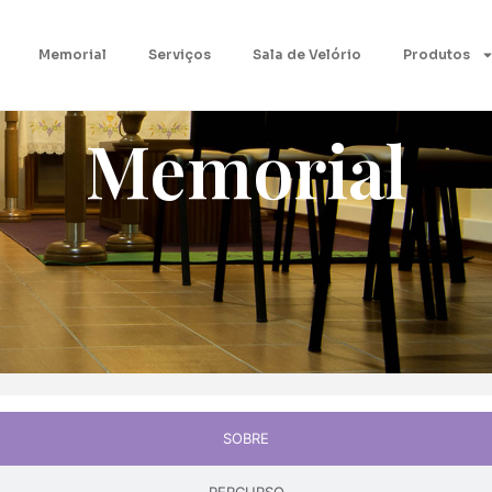
Memorial
Serviços
Sala de Velório
Produtos
Memorial
SOBRE