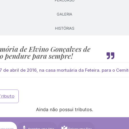
PERCURSO
Pague já com PayPal
Pague mais tarde
GALERIA
HISTÓRIAS
lores
e Melo
você paga de imediato com Paypal
mória de Elvino Gonçalves de
o pendure para sempre!
viar?
s
Palma
Cruz
Coração
Coroa
 de abril de 2016, na casa mortuária da Feteira. para o Cemit
Opção 2 (€30)
Opção 3 (€35)
Opção 4 (€40)
Opção 
)
Opção 7 (€55)
Opção 8 (€60)
Opção 9 (€65)
Tributo
)
Média (€100)
Grande (€115)
Ainda não possui tributos.
)
Média (€100)
Grande (€115)
Mensagem
Acender uma Vela
Deixar uma Flor