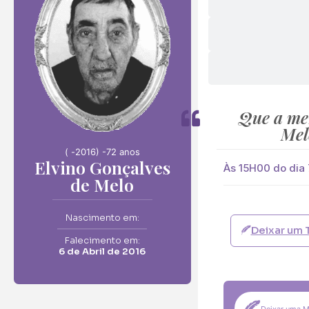
Envie F
Elvino Gonçalves d
Neste Formulário, 
Que a me
Mel
O que deseja en
( -
2016) -
72 anos
Ramo de Flore
Elvino Gonçalves
Às 15H00 do dia 7
de Melo
Ramo de Flores:
Opção 1 (€25)
Opção 6 (€50
Nascimento em:
Deixar um 
Palma:
Falecimento em:
6 de Abril de 2016
Pequena (€85
Cruz:
Pequena (€85
Deixar uma 