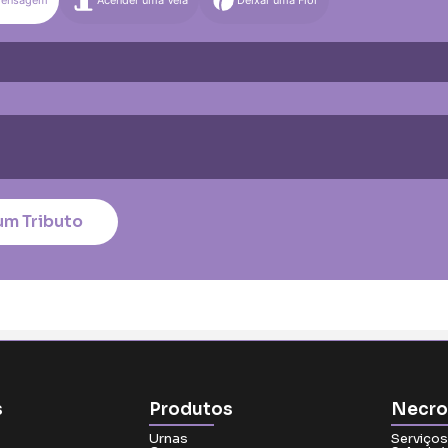
)
Média (€100)
Grande (€115)
quena (€85)
Média (€100)
Grande (€115)
nico
*
um Tributo
tar no cartão
s
Produtos
Necro
Urnas
Serviços