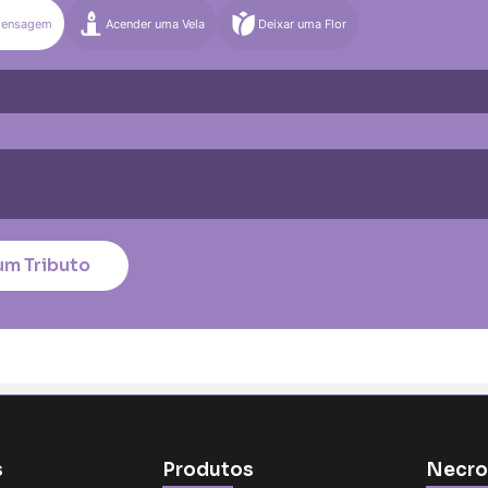
Mensagem
Acender uma Vela
Deixar uma Flor
)
Média (€100)
Grande (€115)
quena (€85)
Média (€100)
Grande (€115)
nico
*
um Tributo
tar no cartão
s
Produtos
Necro