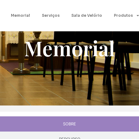
Memorial
Serviços
Sala de Velório
Produtos
Memorial
SOBRE