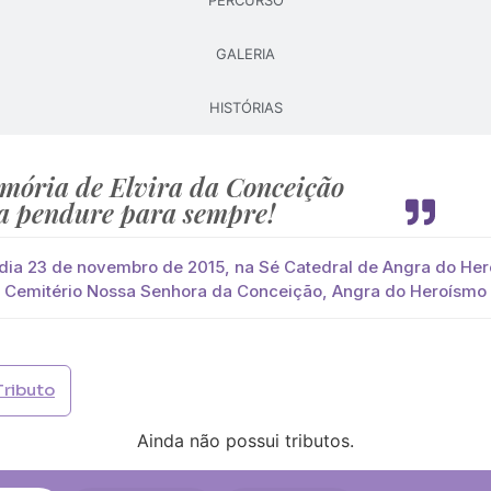
PERCURSO
GALERIA
Pague já com PayPal
Pague mais tarde
HISTÓRIAS
lores
o Cota
você paga de imediato com Paypal
mória de Elvira da Conceição
a pendure para sempre!
viar?
s
Palma
Cruz
Coração
Coroa
dia 23 de novembro de 2015, na Sé Catedral de Angra do Her
Cemitério Nossa Senhora da Conceição, Angra do Heroísmo
Opção 2 (€30)
Opção 3 (€35)
Opção 4 (€40)
Opção 
)
Opção 7 (€55)
Opção 8 (€60)
Opção 9 (€65)
Tributo
)
Média (€100)
Grande (€115)
Ainda não possui tributos.
)
Média (€100)
Grande (€115)