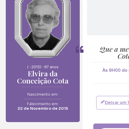
Envie F
Elvira da Conceiçã
Neste Formulário, 
Que a me
Cot
O que deseja en
( -
2015) -
97 anos
Ramo de Flore
Às 9H00 do 
Elvira da
Conceição Cota
Ramo de Flores:
Opção 1 (€25)
Opção 6 (€50
Nascimento em:
Deixar um 
Palma:
Falecimento em:
22 de Novembro de 2015
Pequena (€85
Cruz:
Pequena (€85