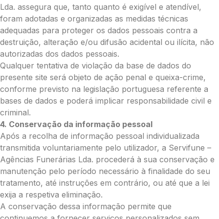
Lda. assegura que, tanto quanto é exigível e atendível,
Coroa:
foram adotadas e organizadas as medidas técnicas
Mini (€75)
adequadas para proteger os dados pessoais contra a
Pequena (€85)
destruição, alteração e/ou difusão acidental ou ilícita, não
Média (€100)
autorizadas dos dados pessoais.
Grande (€115)
Qualquer tentativa de violação da base de dados do
O seu nome
*
presente site será objeto de ação penal e queixa-crime,
conforme previsto na legislação portuguesa referente a
bases de dados e poderá implicar responsabilidade civil e
Contacto telefónico
*
criminal.
4. Conservação da informação pessoal
Após a recolha de informação pessoal individualizada
O seu email
*
transmitida voluntariamente pelo utilizador, a Servifune –
Agências Funerárias Lda. procederá à sua conservação e
manutenção pelo período necessário à finalidade do seu
tratamento, até instruções em contrário, ou até que a lei
Mensagem a constar no cartão
exija a respetiva eliminação.
A conservação dessa informação permite que
continuemos a fornecer serviços personalizados sem