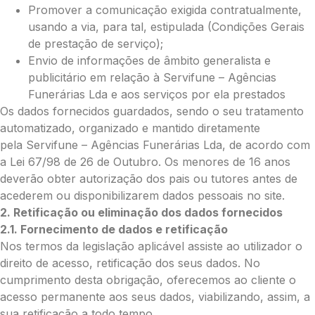
Promover a comunicação exigida contratualmente,
O seu email
*
usando a via, para tal, estipulada (Condições Gerais
de prestação de serviço);
Envio de informações de âmbito generalista e
publicitário em relação à Servifune – Agências
Mensagem a constar no cartão
Funerárias Lda e aos serviços por ela prestados
Os dados fornecidos guardados, sendo o seu tratamento
automatizado, organizado e mantido diretamente
pela Servifune – Agências Funerárias Lda, de acordo com
Pedidos/Informações adicionais
a Lei 67/98 de 26 de Outubro. Os menores de 16 anos
deverão obter autorização dos pais ou tutores antes de
acederem ou disponibilizarem dados pessoais no site.
2. Retificação ou eliminação dos dados fornecidos
Total:
2.1. Fornecimento de dados e retificação
Nos termos da legislação aplicável assiste ao utilizador o
0.00
direito de acesso, retificação dos seus dados. No
€
cumprimento desta obrigação, oferecemos ao cliente o
Enviar Flores (Paypal)
acesso permanente aos seus dados, viabilizando, assim, a
sua retificação a todo tempo.