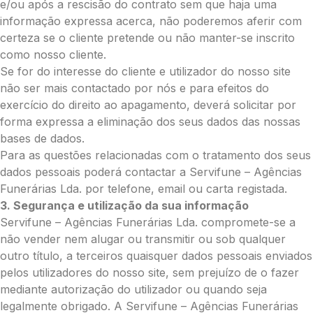
Opção 4 (€40)
e/ou após a rescisão do contrato sem que haja uma
Opção 5 (€45)
informação expressa acerca, não poderemos aferir com
Opção 6 (€50)
certeza se o cliente pretende ou não manter-se inscrito
Opção 7 (€55)
como nosso cliente.
Opção 8 (€55)
Se for do interesse do cliente e utilizador do nosso site
Opção 9 (€65)
não ser mais contactado por nós e para efeitos do
Palma:
exercício do direito ao apagamento, deverá solicitar por
forma expressa a eliminação dos seus dados das nossas
Pequena (€85)
bases de dados.
Média (€100)
Para as questões relacionadas com o tratamento dos seus
Grande (€115)
dados pessoais poderá contactar a Servifune – Agências
Cruz:
Funerárias Lda. por telefone, email ou carta registada.
Pequena (€85)
3. Segurança e utilização da sua informação
Média (€100)
Servifune – Agências Funerárias Lda. compromete-se a
Grande (€115)
não vender nem alugar ou transmitir ou sob qualquer
Coração:
outro título, a terceiros quaisquer dados pessoais enviados
pelos utilizadores do nosso site, sem prejuízo de o fazer
Pequena (€85)
mediante autorização do utilizador ou quando seja
Média (€100)
legalmente obrigado. A Servifune – Agências Funerárias
Grande (€115)