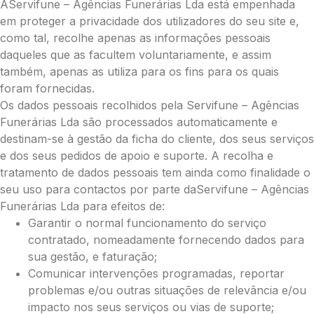
AServifune – Agências Funerárias Lda está empenhada
Pequena (€85)
em proteger a privacidade dos utilizadores do seu site e,
Média (€100)
como tal, recolhe apenas as informações pessoais
Grande (€115)
daqueles que as facultem voluntariamente, e assim
Coração:
também, apenas as utiliza para os fins para os quais
foram fornecidas.
Pequena (€85)
Os dados pessoais recolhidos pela Servifune – Agências
Média (€100)
Funerárias Lda são processados automaticamente e
Grande (€115)
destinam-se à gestão da ficha do cliente, dos seus serviços
Coroa:
e dos seus pedidos de apoio e suporte. A recolha e
Mini (€75)
tratamento de dados pessoais tem ainda como finalidade o
Pequena (€85)
seu uso para contactos por parte daServifune – Agências
Média (€100)
Funerárias Lda para efeitos de:
Grande (€115)
Garantir o normal funcionamento do serviço
O seu nome
*
contratado, nomeadamente fornecendo dados para
sua gestão, e faturação;
Comunicar intervenções programadas, reportar
Contacto telefónico
*
problemas e/ou outras situações de relevância e/ou
impacto nos seus serviços ou vias de suporte;