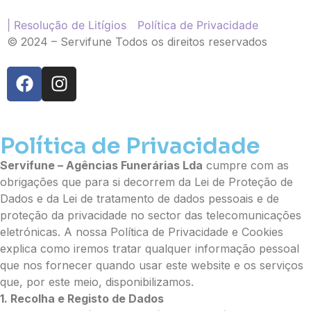
Cruz
Coração
| Resolução de Litígios
Política de Privacidade
Coroa
© 2024 – Servifune Todos os direitos reservados
Ramo de Flores:
Opção 1 (€25)
Opção 2 (€30)
Opção 3 (€35)
Opção 4 (€40)
Política de Privacidade
Opção 5 (€45)
Opção 6 (€50)
Servifune – Agências Funerárias Lda
cumpre com as
Opção 7 (€55)
obrigações que para si decorrem da Lei de Proteção de
Opção 8 (€60)
Dados e da Lei de tratamento de dados pessoais e de
Opção 9 (€65)
proteção da privacidade no sector das telecomunicações
Palma:
eletrónicas. A nossa Política de Privacidade e Cookies
explica como iremos tratar qualquer informação pessoal
Pequena (€85)
que nos fornecer quando usar este website e os serviços
Média (€100)
que, por este meio, disponibilizamos.
Grande (€115)
1. Recolha e Registo de Dados
Cruz: