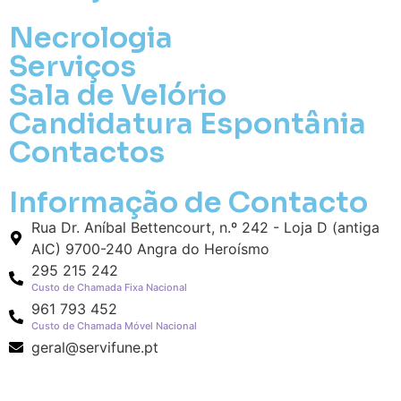
Necrologia
Serviços
Sala de Velório
Candidatura Espontânia
Contactos
Pa
Pague mais tarde
Informação de Contacto
Rua Dr. Aníbal Bettencourt, n.º 242 - Loja D (antiga
Envie Flores
AIC) 9700-240 Angra do Heroísmo
Gil António da Silva
295 215 242
Neste Formulário, você paga de imediato
Custo de Chamada Fixa Nacional
com Paypal
961 793 452
Custo de Chamada Móvel Nacional
O que deseja enviar?
geral@servifune.pt
Ramo de Flores
Palma