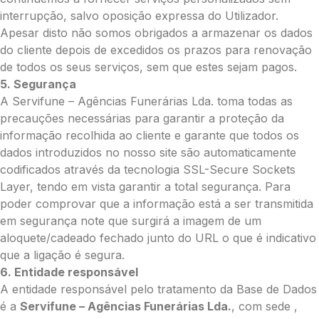
interrupção, salvo oposição expressa do Utilizador.
Pedidos/Informações adicionais
Apesar disto não somos obrigados a armazenar os dados
do cliente depois de excedidos os prazos para renovação
de todos os seus serviços, sem que estes sejam pagos.
5. Segurança
Total:
A Servifune – Agências Funerárias Lda. toma todas as
precauções necessárias para garantir a proteção da
0.00
informação recolhida ao cliente e garante que todos os
€
dados introduzidos no nosso site são automaticamente
Enviar Flores
codificados através da tecnologia SSL-Secure Sockets
Layer, tendo em vista garantir a total segurança. Para
poder comprovar que a informação está a ser transmitida
em segurança note que surgirá a imagem de um
aloquete/cadeado fechado junto do URL o que é indicativo
que a ligação é segura.
6. Entidade responsável
A entidade responsável pelo tratamento da Base de Dados
é a
Servifune – Agências Funerárias Lda.
, com sede ,