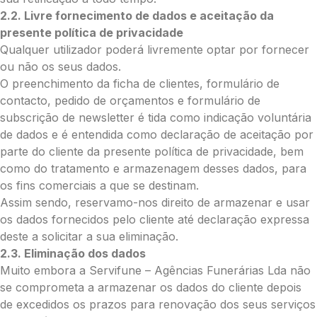
2.2. Livre fornecimento de dados e aceitação da
presente política de privacidade
Envie Flores
Qualquer utilizador poderá livremente optar por fornecer
Gil António da Silva
ou não os seus dados.
Neste formulário, a nossa equipa entrará
O preenchimento da ficha de clientes, formulário de
em contacto para encontrar a melhor
forma de pagamento.
contacto, pedido de orçamentos e formulário de
subscrição de newsletter é tida como indicação voluntária
de dados e é entendida como declaração de aceitação por
O que deseja enviar?
parte do cliente da presente política de privacidade, bem
Ramo de Flores
como do tratamento e armazenagem desses dados, para
Palma
os fins comerciais a que se destinam.
Cruz
Assim sendo, reservamo-nos direito de armazenar e usar
Coração
os dados fornecidos pelo cliente até declaração expressa
Coroa
deste a solicitar a sua eliminação.
Ramo de Flores:
2.3. Eliminação dos dados
Opção 1 (€25)
Muito embora a Servifune – Agências Funerárias Lda não
Opção 2 (€30)
se comprometa a armazenar os dados do cliente depois
Opção 3 (€35)
de excedidos os prazos para renovação dos seus serviços