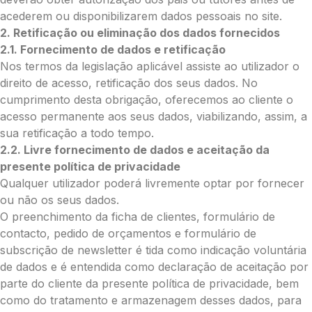
acederem ou disponibilizarem dados pessoais no site.
O que deseja enviar?
2. Retificação ou eliminação dos dados fornecidos
2.1. Fornecimento de dados e retificação
Ramo de Flores
Nos termos da legislação aplicável assiste ao utilizador o
Palma
direito de acesso, retificação dos seus dados. No
Cruz
cumprimento desta obrigação, oferecemos ao cliente o
Coração
acesso permanente aos seus dados, viabilizando, assim, a
Coroa
sua retificação a todo tempo.
Ramo de Flores:
2.2. Livre fornecimento de dados e aceitação da
Opção 1 (€25)
presente política de privacidade
Opção 2 (€30)
Qualquer utilizador poderá livremente optar por fornecer
Opção 3 (€35)
ou não os seus dados.
Opção 4 (€40)
O preenchimento da ficha de clientes, formulário de
Opção 5 (€45)
contacto, pedido de orçamentos e formulário de
Opção 6 (€50)
subscrição de newsletter é tida como indicação voluntária
Opção 7 (€55)
de dados e é entendida como declaração de aceitação por
Opção 8 (€60)
parte do cliente da presente política de privacidade, bem
Opção 9 (€65)
como do tratamento e armazenagem desses dados, para
Palma: