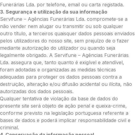
Funerárias Lda. por telefone, email ou carta registada.
3. Segurança e utilização da sua informação
Servifune – Agências Funerárias Lda. compromete-se a
Contacto telefónico
*
não vender nem alugar ou transmitir ou sob qualquer
outro título, a terceiros quaisquer dados pessoais enviados
pelos utilizadores do nosso site, sem prejuízo de o fazer
O seu email
*
mediante autorização do utilizador ou quando seja
legalmente obrigado. A Servifune – Agências Funerárias
Lda. assegura que, tanto quanto é exigível e atendível,
Mensagem a constar no cartão
foram adotadas e organizadas as medidas técnicas
adequadas para proteger os dados pessoais contra a
destruição, alteração e/ou difusão acidental ou ilícita, não
autorizadas dos dados pessoais.
Qualquer tentativa de violação da base de dados do
Pedidos/Informações adicionais
presente site será objeto de ação penal e queixa-crime,
conforme previsto na legislação portuguesa referente a
bases de dados e poderá implicar responsabilidade civil e
criminal.
Total:
4. Conservação da informação pessoal