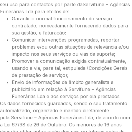
seu uso para contactos por parte daServifune – Agências
Funerárias Lda para efeitos de:
Garantir o normal funcionamento do serviço
contratado, nomeadamente fornecendo dados para
sua gestão, e faturação;
Comunicar intervenções programadas, reportar
problemas e/ou outras situações de relevância e/ou
impacto nos seus serviços ou vias de suporte;
Promover a comunicação exigida contratualmente,
usando a via, para tal, estipulada (Condições Gerais
de prestação de serviço);
Envio de informações de âmbito generalista e
Pague já com PayPal
publicitário em relação à Servifune – Agências
Funerárias Lda e aos serviços por ela prestados
Os dados fornecidos guardados, sendo o seu tratamento
Envie Flores
automatizado, organizado e mantido diretamente
pela Servifune – Agências Funerárias Lda, de acordo com
Guilhermina Mendes
Neste Formulário, você paga de imediato
a Lei 67/98 de 26 de Outubro. Os menores de 16 anos
com Paypal
deverão obter autorização dos pais ou tutores antes de