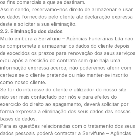
os fins comerciais a que se destinam.
Pequena (€85)
Assim sendo, reservamo-nos direito de armazenar e usar
Média (€100)
os dados fornecidos pelo cliente até declaração expressa
Grande (€115)
deste a solicitar a sua eliminação.
Cruz:
2.3. Eliminação dos dados
Muito embora a Servifune – Agências Funerárias Lda não
Pequena (€85)
se comprometa a armazenar os dados do cliente depois
Média (€100)
de excedidos os prazos para renovação dos seus serviços
Grande (€115)
e/ou após a rescisão do contrato sem que haja uma
Coração:
informação expressa acerca, não poderemos aferir com
Pequena (€85)
certeza se o cliente pretende ou não manter-se inscrito
Média (€100)
como nosso cliente.
Grande (€115)
Se for do interesse do cliente e utilizador do nosso site
Coroa:
não ser mais contactado por nós e para efeitos do
exercício do direito ao apagamento, deverá solicitar por
Mini (€75)
forma expressa a eliminação dos seus dados das nossas
Pequena (€85)
bases de dados.
Média (€100)
Para as questões relacionadas com o tratamento dos seus
Grande (€115)
dados pessoais poderá contactar a Servifune – Agências
O seu nome
*