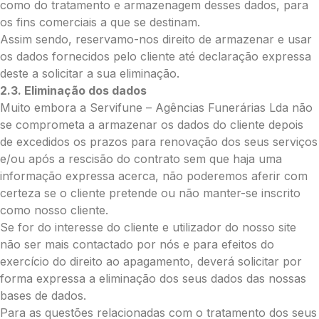
Palma:
como do tratamento e armazenagem desses dados, para
os fins comerciais a que se destinam.
Pequena (€85)
Assim sendo, reservamo-nos direito de armazenar e usar
Média (€100)
os dados fornecidos pelo cliente até declaração expressa
Grande (€115)
deste a solicitar a sua eliminação.
Cruz:
2.3. Eliminação dos dados
Pequena (€85)
Muito embora a Servifune – Agências Funerárias Lda não
Média (€100)
se comprometa a armazenar os dados do cliente depois
Grande (€115)
de excedidos os prazos para renovação dos seus serviços
Coração:
e/ou após a rescisão do contrato sem que haja uma
informação expressa acerca, não poderemos aferir com
Pequena (€85)
certeza se o cliente pretende ou não manter-se inscrito
Média (€100)
como nosso cliente.
Grande (€115)
Se for do interesse do cliente e utilizador do nosso site
Coroa:
não ser mais contactado por nós e para efeitos do
Mini (€75)
exercício do direito ao apagamento, deverá solicitar por
Pequena (€85)
forma expressa a eliminação dos seus dados das nossas
Média (€100)
bases de dados.
Grande (€115)
Para as questões relacionadas com o tratamento dos seus