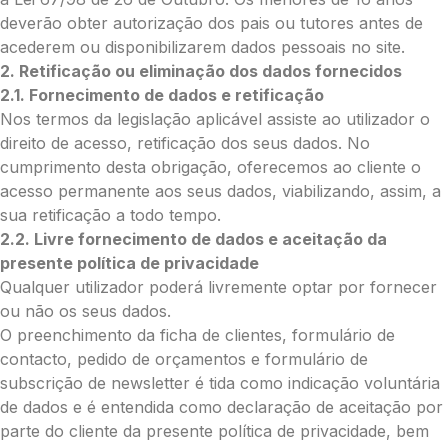
deverão obter autorização dos pais ou tutores antes de
acederem ou disponibilizarem dados pessoais no site.
O que deseja enviar?
2. Retificação ou eliminação dos dados fornecidos
Ramo de Flores
2.1. Fornecimento de dados e retificação
Palma
Nos termos da legislação aplicável assiste ao utilizador o
Cruz
direito de acesso, retificação dos seus dados. No
Coração
cumprimento desta obrigação, oferecemos ao cliente o
Coroa
acesso permanente aos seus dados, viabilizando, assim, a
Ramo de Flores:
sua retificação a todo tempo.
Opção 1 (€25)
2.2. Livre fornecimento de dados e aceitação da
Opção 2 (€30)
presente política de privacidade
Opção 3 (€35)
Qualquer utilizador poderá livremente optar por fornecer
Opção 4 (€40)
ou não os seus dados.
Opção 5 (€45)
O preenchimento da ficha de clientes, formulário de
Opção 6 (€50)
contacto, pedido de orçamentos e formulário de
Opção 7 (€55)
subscrição de newsletter é tida como indicação voluntária
Opção 8 (€60)
de dados e é entendida como declaração de aceitação por
Opção 9 (€65)
parte do cliente da presente política de privacidade, bem