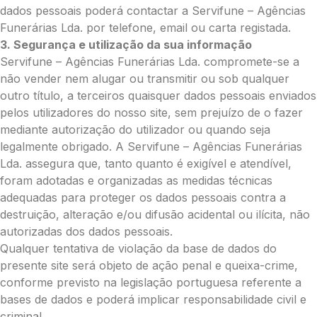
O seu nome
*
dados pessoais poderá contactar a Servifune – Agências
Funerárias Lda. por telefone, email ou carta registada.
3. Segurança e utilização da sua informação
Contacto telefónico
*
Servifune – Agências Funerárias Lda. compromete-se a
não vender nem alugar ou transmitir ou sob qualquer
outro título, a terceiros quaisquer dados pessoais enviados
O seu email
*
pelos utilizadores do nosso site, sem prejuízo de o fazer
mediante autorização do utilizador ou quando seja
legalmente obrigado. A Servifune – Agências Funerárias
Lda. assegura que, tanto quanto é exigível e atendível,
Mensagem a constar no cartão
foram adotadas e organizadas as medidas técnicas
adequadas para proteger os dados pessoais contra a
destruição, alteração e/ou difusão acidental ou ilícita, não
autorizadas dos dados pessoais.
Pedidos/Informações adicionais
Qualquer tentativa de violação da base de dados do
presente site será objeto de ação penal e queixa-crime,
conforme previsto na legislação portuguesa referente a
bases de dados e poderá implicar responsabilidade civil e
Total:
criminal.