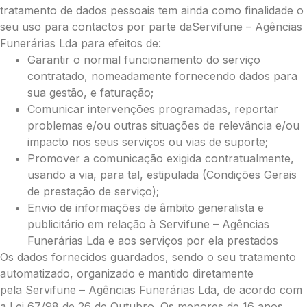
tratamento de dados pessoais tem ainda como finalidade o
seu uso para contactos por parte daServifune – Agências
Funerárias Lda para efeitos de:
Garantir o normal funcionamento do serviço
contratado, nomeadamente fornecendo dados para
sua gestão, e faturação;
Comunicar intervenções programadas, reportar
problemas e/ou outras situações de relevância e/ou
impacto nos seus serviços ou vias de suporte;
Promover a comunicação exigida contratualmente,
usando a via, para tal, estipulada (Condições Gerais
de prestação de serviço);
Envio de informações de âmbito generalista e
Pague já com PayPal
publicitário em relação à Servifune – Agências
Funerárias Lda e aos serviços por ela prestados
Os dados fornecidos guardados, sendo o seu tratamento
Envie Flores
automatizado, organizado e mantido diretamente
Hélio da Cunha Melo
pela Servifune – Agências Funerárias Lda, de acordo com
Neste Formulário, você paga de imediato
com Paypal
a Lei 67/98 de 26 de Outubro. Os menores de 16 anos