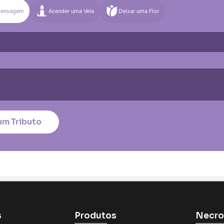
Mensagem
Acender uma Vela
Deixar uma Flor
)
Média (€100)
Grande (€115)
quena (€85)
Média (€100)
Grande (€115)
nico
*
um Tributo
tar no cartão
s
Produtos
Necro