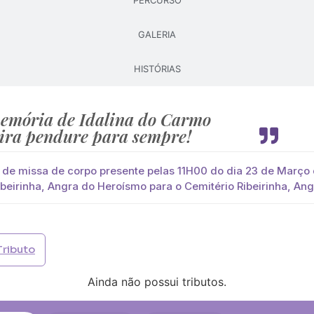
PERCURSO
GALERIA
Pague já com PayPal
Pague mais tarde
HISTÓRIAS
lores
arreira
você paga de imediato com Paypal
emória de Idalina do Carmo
ira pendure para sempre!
viar?
s
Palma
Cruz
Coração
Coroa
 de missa de corpo presente pelas 11H00 do dia 23 de Março 
ibeirinha, Angra do Heroísmo para o Cemitério Ribeirinha, An
Opção 2 (€30)
Opção 3 (€35)
Opção 4 (€40)
Opção 
)
Opção 7 (€55)
Opção 8 (€60)
Opção 9 (€65)
Tributo
)
Média (€100)
Grande (€115)
Ainda não possui tributos.
)
Média (€100)
Grande (€115)