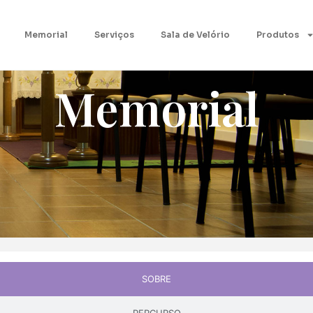
Memorial
Serviços
Sala de Velório
Produtos
Memorial
SOBRE