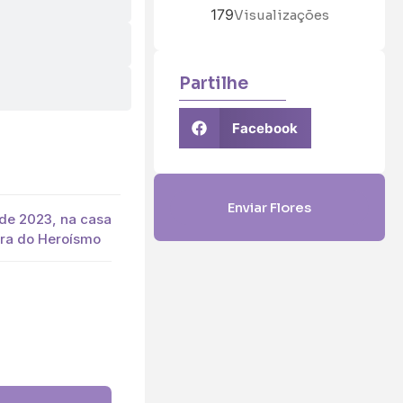
179
Visualizações
Partilhe
Facebook
Enviar Flores
de 2023, na casa
gra do Heroísmo
5 (€45)