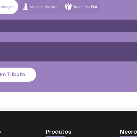
Mensagem
Acender uma Vela
Deixar uma Flor
)
Média (€100)
Grande (€115)
quena (€85)
Média (€100)
Grande (€115)
nico
*
um Tributo
tar no cartão
s
Produtos
Necro