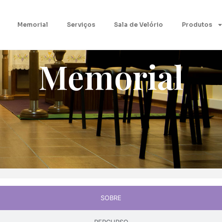
Memorial
Serviços
Sala de Velório
Produtos
Memorial
SOBRE