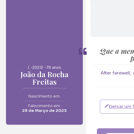
Envie F
João da Rocha Frei
Neste Formulário, 
Que a mem
p
O que deseja en
( -
2023) -
79 anos
João da Rocha
Ramo de Flore
After farewell,
Freitas
Ramo de Flores:
Opção 1 (€25)
Nascimento em:
Opção 6 (€50
Falecimento em:
Deixar um 
Palma:
28 de Março de 2023
Pequena (€85
Cruz:
Pequena (€85