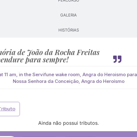
PERCURSO
GALERIA
Pague já com PayPal
Pague mais tarde
HISTÓRIAS
lores
tas
você paga de imediato com Paypal
ória de João da Rocha Freitas
endure para sempre!
viar?
s
Palma
Cruz
Coração
Coroa
 at 11 am, in the Servifune wake room, Angra do Heroismo par
Nossa Senhora da Conceição, Angra do Heroísmo
Opção 2 (€30)
Opção 3 (€35)
Opção 4 (€40)
Opção 
)
Opção 7 (€55)
Opção 8 (€60)
Opção 9 (€65)
Tributo
)
Média (€100)
Grande (€115)
Ainda não possui tributos.
)
Média (€100)
Grande (€115)