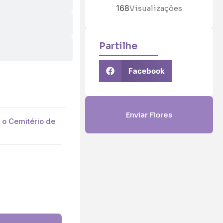
168
Visualizações
Partilhe
Facebook
Enviar Flores
a o Cemitério de
5 (€45)