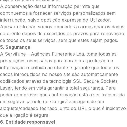
A conservação dessa informação permite que
continuemos a fornecer serviços personalizados sem
Pedidos/Informações adicionais
interrupção, salvo oposição expressa do Utilizador.
Apesar disto não somos obrigados a armazenar os dados
do cliente depois de excedidos os prazos para renovação
de todos os seus serviços, sem que estes sejam pagos.
Total:
5. Segurança
A Servifune – Agências Funerárias Lda. toma todas as
0.00
precauções necessárias para garantir a proteção da
€
informação recolhida ao cliente e garante que todos os
Enviar Flores
dados introduzidos no nosso site são automaticamente
codificados através da tecnologia SSL-Secure Sockets
Layer, tendo em vista garantir a total segurança. Para
poder comprovar que a informação está a ser transmitida
em segurança note que surgirá a imagem de um
aloquete/cadeado fechado junto do URL o que é indicativo
que a ligação é segura.
6. Entidade responsável