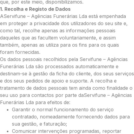
que, por este meio, disponibilizamos.
Cruz:
1. Recolha e Registo de Dados
Pequena (€85)
AServifune – Agências Funerárias Lda está empenhada
Média (€100)
em proteger a privacidade dos utilizadores do seu site e,
Grande (€115)
como tal, recolhe apenas as informações pessoais
Coração:
daqueles que as facultem voluntariamente, e assim
também, apenas as utiliza para os fins para os quais
Pequena (€85)
foram fornecidas.
Média (€100)
Os dados pessoais recolhidos pela Servifune – Agências
Grande (€115)
Funerárias Lda são processados automaticamente e
Coroa:
destinam-se à gestão da ficha do cliente, dos seus serviços
Mini (€75)
e dos seus pedidos de apoio e suporte. A recolha e
Pequena (€85)
tratamento de dados pessoais tem ainda como finalidade o
Média (€100)
seu uso para contactos por parte daServifune – Agências
Grande (€115)
Funerárias Lda para efeitos de:
O seu nome
*
Garantir o normal funcionamento do serviço
contratado, nomeadamente fornecendo dados para
sua gestão, e faturação;
Contacto telefónico
*
Comunicar intervenções programadas, reportar