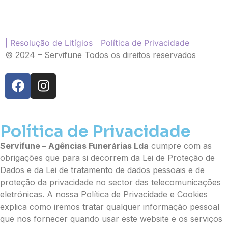
Palma
Cruz
Coração
Coroa
| Resolução de Litígios
Política de Privacidade
Ramo de Flores:
© 2024 – Servifune Todos os direitos reservados
Opção 1 (€25)
Opção 2 (€30)
Opção 3 (€35)
Opção 4 (€40)
Opção 5 (€45)
Política de Privacidade
Opção 6 (€50)
Opção 7 (€55)
Servifune – Agências Funerárias Lda
cumpre com as
Opção 8 (€60)
obrigações que para si decorrem da Lei de Proteção de
Opção 9 (€65)
Dados e da Lei de tratamento de dados pessoais e de
Palma:
proteção da privacidade no sector das telecomunicações
eletrónicas. A nossa Política de Privacidade e Cookies
Pequena (€85)
explica como iremos tratar qualquer informação pessoal
Média (€100)
que nos fornecer quando usar este website e os serviços
Grande (€115)