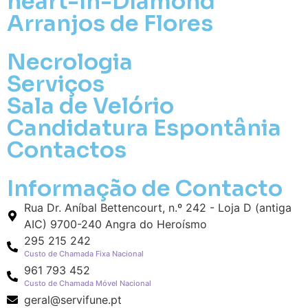
heart-in-Diamond
Arranjos de Flores
Necrologia
Serviços
Sala de Velório
Candidatura Espontânia
Pa
Contactos
Pague mais tarde
Informação de Contacto
Envie Flores
Rua Dr. Aníbal Bettencourt, n.º 242 - Loja D (antiga
João Garcia Gomes
AIC) 9700-240 Angra do Heroísmo
Neste Formulário, você paga de imediato
com Paypal
295 215 242
Custo de Chamada Fixa Nacional
961 793 452
O que deseja enviar?
Custo de Chamada Móvel Nacional
Ramo de Flores
geral@servifune.pt