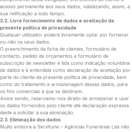
acesso permanente aos seus dados, viabilizando, assim, a
sua retificação a todo tempo.
2.2. Livre fornecimento de dados e aceitação da
Envie Flores
presente política de privacidade
João Garcia Gomes
Qualquer utilizador poderá livremente optar por fornecer
Neste formulário, a nossa equipa entrará
ou não os seus dados.
em contacto para encontrar a melhor
forma de pagamento.
O preenchimento da ficha de clientes, formulário de
contacto, pedido de orçamentos e formulário de
subscrição de newsletter é tida como indicação voluntária
O que deseja enviar?
de dados e é entendida como declaração de aceitação por
Ramo de Flores
parte do cliente da presente política de privacidade, bem
Palma
como do tratamento e armazenagem desses dados, para
Cruz
os fins comerciais a que se destinam.
Coração
Assim sendo, reservamo-nos direito de armazenar e usar
Coroa
os dados fornecidos pelo cliente até declaração expressa
Ramo de Flores:
deste a solicitar a sua eliminação.
Opção 1 (€25)
2.3. Eliminação dos dados
Opção 2 (€30)
Muito embora a Servifune – Agências Funerárias Lda não