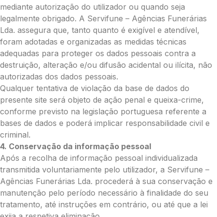
mediante autorização do utilizador ou quando seja
Grande (€115)
legalmente obrigado. A Servifune – Agências Funerárias
Coroa:
Lda. assegura que, tanto quanto é exigível e atendível,
Mini (€75)
foram adotadas e organizadas as medidas técnicas
Pequena (€85)
adequadas para proteger os dados pessoais contra a
Média (€100)
destruição, alteração e/ou difusão acidental ou ilícita, não
Grande (€115)
autorizadas dos dados pessoais.
O seu nome
*
Qualquer tentativa de violação da base de dados do
presente site será objeto de ação penal e queixa-crime,
conforme previsto na legislação portuguesa referente a
Contacto telefónico
*
bases de dados e poderá implicar responsabilidade civil e
criminal.
4. Conservação da informação pessoal
O seu email
*
Após a recolha de informação pessoal individualizada
transmitida voluntariamente pelo utilizador, a Servifune –
Agências Funerárias Lda. procederá à sua conservação e
manutenção pelo período necessário à finalidade do seu
Mensagem a constar no cartão
tratamento, até instruções em contrário, ou até que a lei
exija a respetiva eliminação.