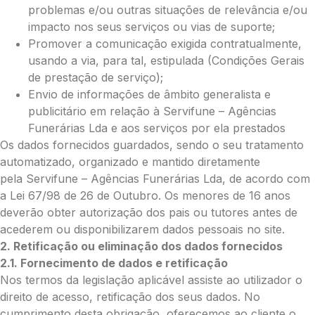
problemas e/ou outras situações de relevância e/ou
impacto nos seus serviços ou vias de suporte;
O seu email
*
Promover a comunicação exigida contratualmente,
usando a via, para tal, estipulada (Condições Gerais
de prestação de serviço);
Envio de informações de âmbito generalista e
Mensagem a constar no cartão
publicitário em relação à Servifune – Agências
Funerárias Lda e aos serviços por ela prestados
Os dados fornecidos guardados, sendo o seu tratamento
automatizado, organizado e mantido diretamente
Pedidos/Informações adicionais
pela Servifune – Agências Funerárias Lda, de acordo com
a Lei 67/98 de 26 de Outubro. Os menores de 16 anos
deverão obter autorização dos pais ou tutores antes de
acederem ou disponibilizarem dados pessoais no site.
Total:
2. Retificação ou eliminação dos dados fornecidos
2.1. Fornecimento de dados e retificação
0.00
Nos termos da legislação aplicável assiste ao utilizador o
€
direito de acesso, retificação dos seus dados. No
Enviar Flores (Paypal)
cumprimento desta obrigação, oferecemos ao cliente o