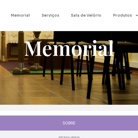
Memorial
Serviços
Sala de Velório
Produtos
Memorial
SOBRE