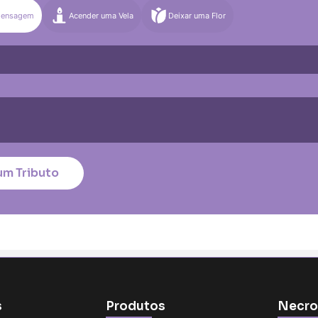
Mensagem
Acender uma Vela
Deixar uma Flor
)
Média (€100)
Grande (€115)
quena (€85)
Média (€100)
Grande (€115)
nico
*
um Tributo
tar no cartão
s
Produtos
Necro