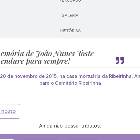
PERCURSO
GALERIA
Pague já com PayPal
Pague mais tarde
HISTÓRIAS
lores
você paga de imediato com Paypal
emória de João Nunes Toste
endure para sempre!
viar?
s
Palma
Cruz
Coração
Coroa
 20 de novembro de 2015, na casa mortuária da Ribeirinha, A
para o Cemitério Ribeirinha
Opção 2 (€30)
Opção 3 (€35)
Opção 4 (€40)
Opção 
)
Opção 7 (€55)
Opção 8 (€60)
Opção 9 (€65)
Tributo
)
Média (€100)
Grande (€115)
Ainda não possui tributos.
)
Média (€100)
Grande (€115)