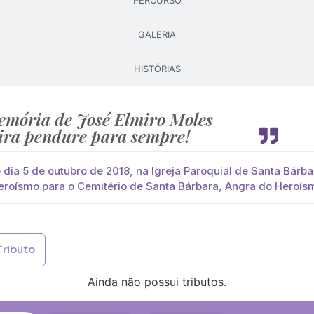
PERCURSO
GALERIA
Pague já com PayPal
Pague mais tarde
HISTÓRIAS
lores
Ferreira
você paga de imediato com Paypal
emória de José Elmiro Moles
ira pendure para sempre!
viar?
s
Palma
Cruz
Coração
Coroa
dia 5 de outubro de 2018, na Igreja Paroquial de Santa Bárb
eroísmo para o Cemitério de Santa Bárbara, Angra do Heroís
Opção 2 (€30)
Opção 3 (€35)
Opção 4 (€40)
Opção 
)
Opção 7 (€55)
Opção 8 (€60)
Opção 9 (€65)
Tributo
)
Média (€100)
Grande (€115)
Ainda não possui tributos.
)
Média (€100)
Grande (€115)