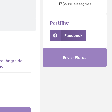
178
Visualizações
Partilhe
Facebook
Enviar Flores
ara, Angra do
mo
5 (€45)