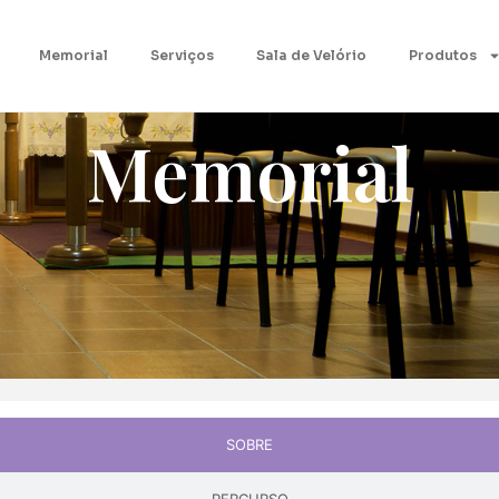
Memorial
Serviços
Sala de Velório
Produtos
Memorial
SOBRE