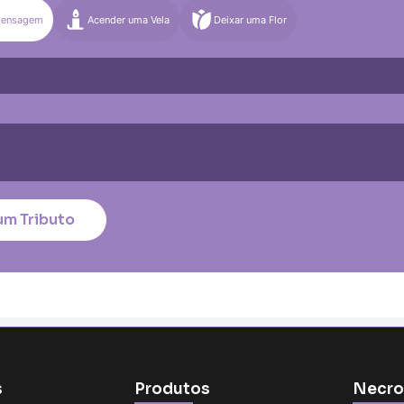
Mensagem
Acender uma Vela
Deixar uma Flor
)
Média (€100)
Grande (€115)
quena (€85)
Média (€100)
Grande (€115)
nico
*
um Tributo
tar no cartão
s
Produtos
Necro