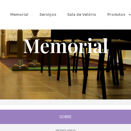
Memorial
Serviços
Sala de Velório
Produtos
Memorial
SOBRE