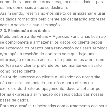
Palma:
como do tratamento e armazenagem desses dados, para
os fins comerciais a que se destinam.
Pequena (€85)
Assim sendo, reservamo-nos direito de armazenar e usar
Média (€100)
os dados fornecidos pelo cliente até declaração expressa
Grande (€115)
deste a solicitar a sua eliminação.
Cruz:
2.3. Eliminação dos dados
Pequena (€85)
Muito embora a Servifune – Agências Funerárias Lda não
Média (€100)
se comprometa a armazenar os dados do cliente depois
Grande (€115)
de excedidos os prazos para renovação dos seus serviços
Coração:
e/ou após a rescisão do contrato sem que haja uma
informação expressa acerca, não poderemos aferir com
Pequena (€85)
certeza se o cliente pretende ou não manter-se inscrito
Média (€100)
como nosso cliente.
Grande (€115)
Se for do interesse do cliente e utilizador do nosso site
Coroa:
não ser mais contactado por nós e para efeitos do
Mini (€75)
exercício do direito ao apagamento, deverá solicitar por
Pequena (€85)
forma expressa a eliminação dos seus dados das nossas
Média (€100)
bases de dados.
Grande (€115)
Para as questões relacionadas com o tratamento dos seus