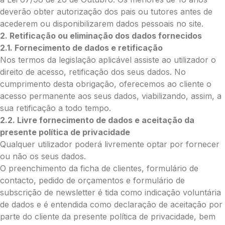
deverão obter autorização dos pais ou tutores antes de
acederem ou disponibilizarem dados pessoais no site.
O que deseja enviar?
2. Retificação ou eliminação dos dados fornecidos
Ramo de Flores
2.1. Fornecimento de dados e retificação
Palma
Nos termos da legislação aplicável assiste ao utilizador o
Cruz
direito de acesso, retificação dos seus dados. No
Coração
cumprimento desta obrigação, oferecemos ao cliente o
Coroa
acesso permanente aos seus dados, viabilizando, assim, a
Ramo de Flores:
sua retificação a todo tempo.
Opção 1 (€25)
2.2. Livre fornecimento de dados e aceitação da
Opção 2 (€30)
presente política de privacidade
Opção 3 (€35)
Qualquer utilizador poderá livremente optar por fornecer
Opção 4 (€40)
ou não os seus dados.
Opção 5 (€45)
O preenchimento da ficha de clientes, formulário de
Opção 6 (€50)
contacto, pedido de orçamentos e formulário de
Opção 7 (€55)
subscrição de newsletter é tida como indicação voluntária
Opção 8 (€60)
de dados e é entendida como declaração de aceitação por
Opção 9 (€65)
parte do cliente da presente política de privacidade, bem