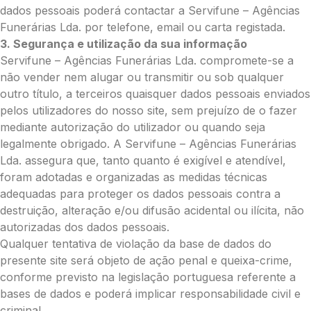
O seu nome
*
dados pessoais poderá contactar a Servifune – Agências
Funerárias Lda. por telefone, email ou carta registada.
3. Segurança e utilização da sua informação
Contacto telefónico
*
Servifune – Agências Funerárias Lda. compromete-se a
não vender nem alugar ou transmitir ou sob qualquer
outro título, a terceiros quaisquer dados pessoais enviados
O seu email
*
pelos utilizadores do nosso site, sem prejuízo de o fazer
mediante autorização do utilizador ou quando seja
legalmente obrigado. A Servifune – Agências Funerárias
Lda. assegura que, tanto quanto é exigível e atendível,
Mensagem a constar no cartão
foram adotadas e organizadas as medidas técnicas
adequadas para proteger os dados pessoais contra a
destruição, alteração e/ou difusão acidental ou ilícita, não
autorizadas dos dados pessoais.
Pedidos/Informações adicionais
Qualquer tentativa de violação da base de dados do
presente site será objeto de ação penal e queixa-crime,
conforme previsto na legislação portuguesa referente a
bases de dados e poderá implicar responsabilidade civil e
Total:
criminal.