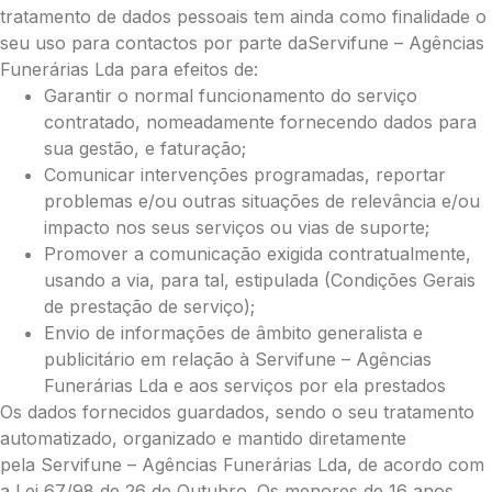
tratamento de dados pessoais tem ainda como finalidade o
seu uso para contactos por parte daServifune – Agências
Funerárias Lda para efeitos de:
Garantir o normal funcionamento do serviço
contratado, nomeadamente fornecendo dados para
sua gestão, e faturação;
Comunicar intervenções programadas, reportar
problemas e/ou outras situações de relevância e/ou
impacto nos seus serviços ou vias de suporte;
Promover a comunicação exigida contratualmente,
usando a via, para tal, estipulada (Condições Gerais
de prestação de serviço);
Envio de informações de âmbito generalista e
Pague já com PayPal
publicitário em relação à Servifune – Agências
Funerárias Lda e aos serviços por ela prestados
Os dados fornecidos guardados, sendo o seu tratamento
Envie Flores
automatizado, organizado e mantido diretamente
José Machado Leonardo
pela Servifune – Agências Funerárias Lda, de acordo com
Neste Formulário, você paga de imediato
com Paypal
a Lei 67/98 de 26 de Outubro. Os menores de 16 anos