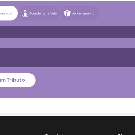
)
Média (€100)
Grande (€115)
Mensagem
Acender uma Vela
Deixar uma Flor
)
Média (€100)
Grande (€115)
quena (€85)
Média (€100)
Grande (€115)
nico
*
um Tributo
tar no cartão