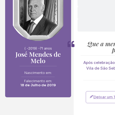
Envie F
José Mendes de M
Que a mem
Neste Formulário, 
p
( -
2019) -
71 anos
José Mendes de
Melo
O que deseja en
Após celebração r
Ramo de Flore
Vila de São Se
Nascimento em:
Ramo de Flores:
Opção 1 (€25)
Falecimento em:
18 de Julho de 2019
Opção 6 (€50
Palma:
Deixar um 
Pequena (€85
Cruz: