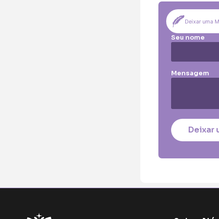
Pequena (€85
Coração:
Deixar uma 
Pequena (€85
Seu nome
Coroa:
Mini (€75)
Pe
Mensagem
O seu nome
*
Contacto telefó
Deixar 
O seu email
*
Mensagem a cons