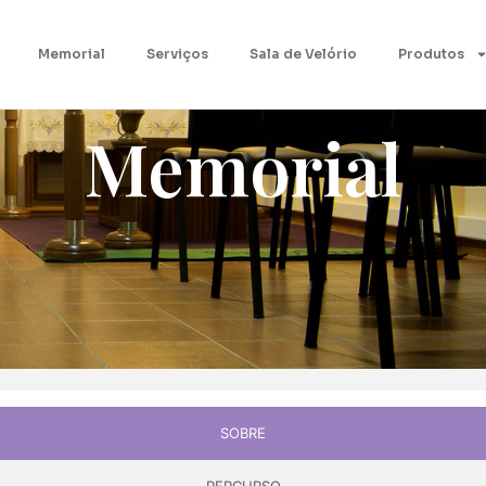
Memorial
Serviços
Sala de Velório
Produtos
Memorial
SOBRE