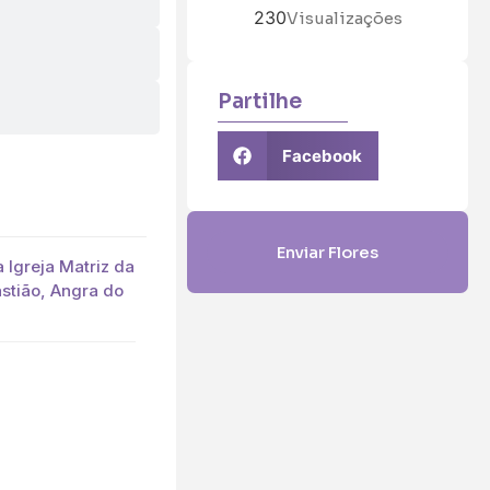
230
Visualizações
Partilhe
Facebook
Enviar Flores
a Igreja Matriz da
stião, Angra do
5 (€45)