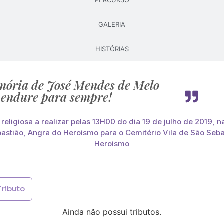
PERCURSO
GALERIA
Pague já com PayPal
Pague mais tarde
HISTÓRIAS
lores
elo
ória de José Mendes de Melo
você paga de imediato com Paypal
endure para sempre!
viar?
eligiosa a realizar pelas 13H00 do dia 19 de julho de 2019, n
s
Palma
Cruz
Coração
Coroa
bastião, Angra do Heroísmo para o Cemitério Vila de São Seba
Heroísmo
Opção 2 (€30)
Opção 3 (€35)
Opção 4 (€40)
Opção 
)
Opção 7 (€55)
Opção 8 (€60)
Opção 9 (€65)
Tributo
)
Média (€100)
Grande (€115)
Ainda não possui tributos.