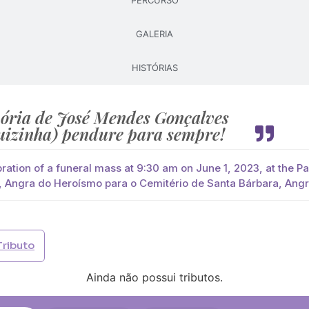
PERCURSO
GALERIA
Pague já com PayPal
Pague mais tarde
HISTÓRIAS
lores
ves (Ti José Guizinha)
você paga de imediato com Paypal
ria de José Mendes Gonçalves
uizinha) pendure para sempre!
viar?
s
Palma
Cruz
Coração
Coroa
bration of a funeral mass at 9:30 am on June 1, 2023, at the P
, Angra do Heroísmo para o Cemitério de Santa Bárbara, Ang
Opção 2 (€30)
Opção 3 (€35)
Opção 4 (€40)
Opção 
)
Opção 7 (€55)
Opção 8 (€60)
Opção 9 (€65)
Tributo
)
Média (€100)
Grande (€115)
Ainda não possui tributos.
)
Média (€100)
Grande (€115)