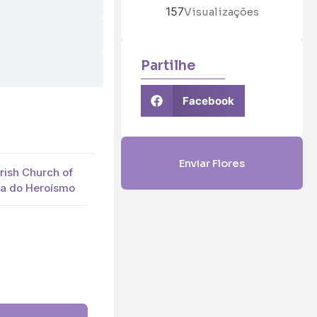
157
Visualizações
Partilhe
Facebook
Enviar Flores
arish Church of
ra do Heroísmo
5 (€45)