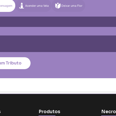
Mensagem
Acender uma Vela
Deixar uma Flor
)
Média (€100)
Grande (€115)
quena (€85)
Média (€100)
Grande (€115)
nico
*
um Tributo
tar no cartão
s
Produtos
Necro