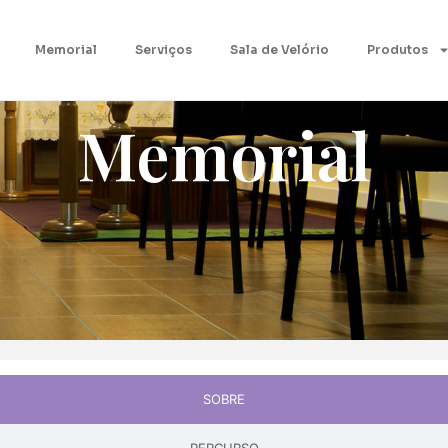
Memorial
Serviços
Sala de Velório
Produtos
Memorial
SOBRE