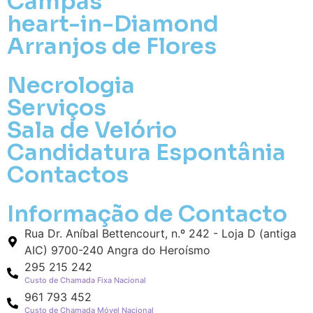
Campas
heart-in-Diamond
Arranjos de Flores
Necrologia
Serviços
Sala de Velório
Pa
Candidatura Espontânia
Contactos
Pague mais tarde
Informação de Contacto
Envie Flores
Manuel Adelino Leal de Sousa
Rua Dr. Aníbal Bettencourt, n.º 242 - Loja D (antiga
Neste Formulário, você paga de imediato
AIC) 9700-240 Angra do Heroísmo
com Paypal
295 215 242
Custo de Chamada Fixa Nacional
O que deseja enviar?
961 793 452
Custo de Chamada Móvel Nacional