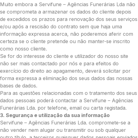
Muito embora a Servifune – Agências Funerárias Lda não
Opção 3 (€35)
se comprometa a armazenar os dados do cliente depois
Opção 4 (€40)
de excedidos os prazos para renovação dos seus serviços
Opção 5 (€45)
e/ou após a rescisão do contrato sem que haja uma
Opção 6 (€50)
informação expressa acerca, não poderemos aferir com
Opção 7 (€55)
certeza se o cliente pretende ou não manter-se inscrito
Opção 8 (€55)
como nosso cliente.
Opção 9 (€65)
Se for do interesse do cliente e utilizador do nosso site
Palma:
não ser mais contactado por nós e para efeitos do
Pequena (€85)
exercício do direito ao apagamento, deverá solicitar por
Média (€100)
forma expressa a eliminação dos seus dados das nossas
Grande (€115)
bases de dados.
Cruz:
Para as questões relacionadas com o tratamento dos seus
dados pessoais poderá contactar a Servifune – Agências
Pequena (€85)
Funerárias Lda. por telefone, email ou carta registada.
Média (€100)
3. Segurança e utilização da sua informação
Grande (€115)
Servifune – Agências Funerárias Lda. compromete-se a
Coração:
não vender nem alugar ou transmitir ou sob qualquer
Pequena (€85)
outro título, a terceiros quaisquer dados pessoais enviados