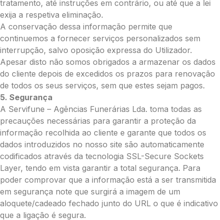
tratamento, até instruções em contrário, ou até que a lei
exija a respetiva eliminação.
A conservação dessa informação permite que
Pedidos/Informações adicionais
continuemos a fornecer serviços personalizados sem
interrupção, salvo oposição expressa do Utilizador.
Apesar disto não somos obrigados a armazenar os dados
do cliente depois de excedidos os prazos para renovação
de todos os seus serviços, sem que estes sejam pagos.
Total:
5. Segurança
0.00
A Servifune – Agências Funerárias Lda. toma todas as
€
precauções necessárias para garantir a proteção da
informação recolhida ao cliente e garante que todos os
Enviar Flores
dados introduzidos no nosso site são automaticamente
codificados através da tecnologia SSL-Secure Sockets
Layer, tendo em vista garantir a total segurança. Para
poder comprovar que a informação está a ser transmitida
em segurança note que surgirá a imagem de um
aloquete/cadeado fechado junto do URL o que é indicativo
que a ligação é segura.