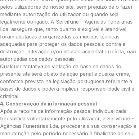
Média (€100)
pelos utilizadores do nosso site, sem prejuízo de o fazer
Grande (€115)
mediante autorização do utilizador ou quando seja
Coroa:
legalmente obrigado. A Servifune – Agências Funerárias
Mini (€75)
Lda. assegura que, tanto quanto é exigível e atendível,
Pequena (€85)
foram adotadas e organizadas as medidas técnicas
Média (€100)
adequadas para proteger os dados pessoais contra a
Grande (€115)
destruição, alteração e/ou difusão acidental ou ilícita, não
O seu nome
*
autorizadas dos dados pessoais.
Qualquer tentativa de violação da base de dados do
presente site será objeto de ação penal e queixa-crime,
conforme previsto na legislação portuguesa referente a
Contacto telefónico
*
bases de dados e poderá implicar responsabilidade civil e
criminal.
4. Conservação da informação pessoal
O seu email
*
Após a recolha de informação pessoal individualizada
transmitida voluntariamente pelo utilizador, a Servifune –
Agências Funerárias Lda. procederá à sua conservação e
Mensagem a constar no cartão
manutenção pelo período necessário à finalidade do seu