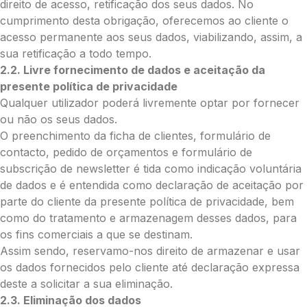
direito de acesso, retificação dos seus dados. No
Enviar Flores (Paypal)
cumprimento desta obrigação, oferecemos ao cliente o
acesso permanente aos seus dados, viabilizando, assim, a
sua retificação a todo tempo.
Envie Flores
2.2. Livre fornecimento de dados e aceitação da
Manuel Adelino Leal de Sousa
presente política de privacidade
Neste formulário, a nossa equipa entrará
Qualquer utilizador poderá livremente optar por fornecer
em contacto para encontrar a melhor
ou não os seus dados.
forma de pagamento.
O preenchimento da ficha de clientes, formulário de
contacto, pedido de orçamentos e formulário de
O que deseja enviar?
subscrição de newsletter é tida como indicação voluntária
Ramo de Flores
de dados e é entendida como declaração de aceitação por
Palma
parte do cliente da presente política de privacidade, bem
Cruz
como do tratamento e armazenagem desses dados, para
Coração
os fins comerciais a que se destinam.
Coroa
Assim sendo, reservamo-nos direito de armazenar e usar
Ramo de Flores:
os dados fornecidos pelo cliente até declaração expressa
deste a solicitar a sua eliminação.
Opção 1 (€25)
2.3. Eliminação dos dados
Opção 2 (€30)