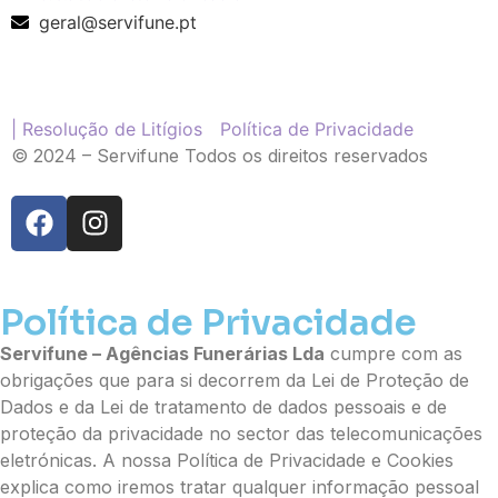
Ramo de Flores
geral@servifune.pt
Palma
Cruz
Coração
Coroa
| Resolução de Litígios
Política de Privacidade
Ramo de Flores:
© 2024 – Servifune Todos os direitos reservados
Opção 1 (€25)
Opção 2 (€30)
Opção 3 (€35)
Opção 4 (€40)
Opção 5 (€45)
Opção 6 (€50)
Política de Privacidade
Opção 7 (€55)
Servifune – Agências Funerárias Lda
cumpre com as
Opção 8 (€60)
obrigações que para si decorrem da Lei de Proteção de
Opção 9 (€65)
Dados e da Lei de tratamento de dados pessoais e de
Palma:
proteção da privacidade no sector das telecomunicações
Pequena (€85)
eletrónicas. A nossa Política de Privacidade e Cookies
Média (€100)
explica como iremos tratar qualquer informação pessoal