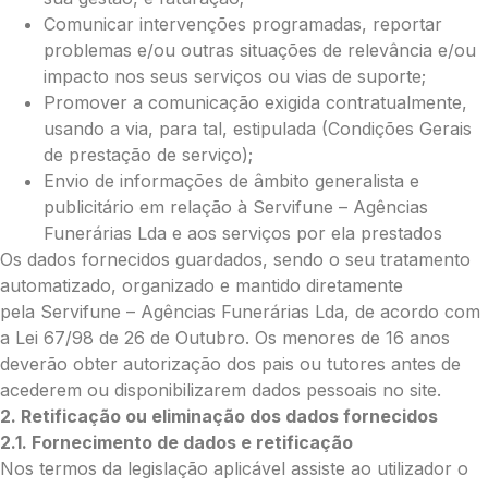
Comunicar intervenções programadas, reportar
problemas e/ou outras situações de relevância e/ou
impacto nos seus serviços ou vias de suporte;
O seu email
*
Promover a comunicação exigida contratualmente,
usando a via, para tal, estipulada (Condições Gerais
de prestação de serviço);
Mensagem a constar no cartão
Envio de informações de âmbito generalista e
publicitário em relação à Servifune – Agências
Funerárias Lda e aos serviços por ela prestados
Os dados fornecidos guardados, sendo o seu tratamento
Pedidos/Informações adicionais
automatizado, organizado e mantido diretamente
pela Servifune – Agências Funerárias Lda, de acordo com
a Lei 67/98 de 26 de Outubro. Os menores de 16 anos
deverão obter autorização dos pais ou tutores antes de
acederem ou disponibilizarem dados pessoais no site.
Total:
2. Retificação ou eliminação dos dados fornecidos
0.00
2.1. Fornecimento de dados e retificação
€
Nos termos da legislação aplicável assiste ao utilizador o