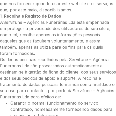
Grande (€115)
que nos fornecer quando usar este website e os serviços
Cruz:
que, por este meio, disponibilizamos.
1. Recolha e Registo de Dados
Pequena (€85)
AServifune – Agências Funerárias Lda está empenhada
Média (€100)
em proteger a privacidade dos utilizadores do seu site e,
Grande (€115)
como tal, recolhe apenas as informações pessoais
Coração:
daqueles que as facultem voluntariamente, e assim
Pequena (€85)
também, apenas as utiliza para os fins para os quais
Média (€100)
foram fornecidas.
Grande (€115)
Os dados pessoais recolhidos pela Servifune – Agências
Coroa:
Funerárias Lda são processados automaticamente e
Mini (€75)
destinam-se à gestão da ficha do cliente, dos seus serviços
Pequena (€85)
e dos seus pedidos de apoio e suporte. A recolha e
Média (€100)
tratamento de dados pessoais tem ainda como finalidade o
Grande (€115)
seu uso para contactos por parte daServifune – Agências
O seu nome
*
Funerárias Lda para efeitos de:
Garantir o normal funcionamento do serviço
contratado, nomeadamente fornecendo dados para
sua gestão, e faturação;
Contacto telefónico
*