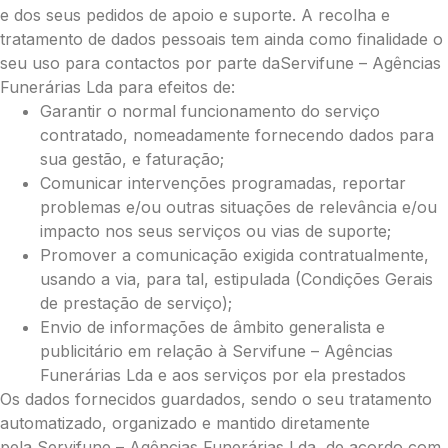
e dos seus pedidos de apoio e suporte. A recolha e
tratamento de dados pessoais tem ainda como finalidade o
seu uso para contactos por parte daServifune – Agências
Funerárias Lda para efeitos de:
Garantir o normal funcionamento do serviço
contratado, nomeadamente fornecendo dados para
sua gestão, e faturação;
Comunicar intervenções programadas, reportar
problemas e/ou outras situações de relevância e/ou
impacto nos seus serviços ou vias de suporte;
Promover a comunicação exigida contratualmente,
usando a via, para tal, estipulada (Condições Gerais
de prestação de serviço);
Pague já com PayPal
Envio de informações de âmbito generalista e
publicitário em relação à Servifune – Agências
Funerárias Lda e aos serviços por ela prestados
Envie Flores
Os dados fornecidos guardados, sendo o seu tratamento
automatizado, organizado e mantido diretamente
Manuel Machado Feliciano
Neste Formulário, você paga de imediato
pela Servifune – Agências Funerárias Lda, de acordo com