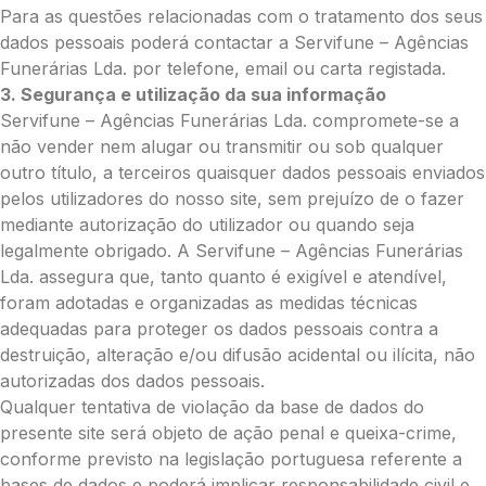
Para as questões relacionadas com o tratamento dos seus
O seu nome
*
dados pessoais poderá contactar a Servifune – Agências
Funerárias Lda. por telefone, email ou carta registada.
3. Segurança e utilização da sua informação
Contacto telefónico
*
Servifune – Agências Funerárias Lda. compromete-se a
não vender nem alugar ou transmitir ou sob qualquer
outro título, a terceiros quaisquer dados pessoais enviados
O seu email
*
pelos utilizadores do nosso site, sem prejuízo de o fazer
mediante autorização do utilizador ou quando seja
legalmente obrigado. A Servifune – Agências Funerárias
Mensagem a constar no cartão
Lda. assegura que, tanto quanto é exigível e atendível,
foram adotadas e organizadas as medidas técnicas
adequadas para proteger os dados pessoais contra a
destruição, alteração e/ou difusão acidental ou ilícita, não
autorizadas dos dados pessoais.
Pedidos/Informações adicionais
Qualquer tentativa de violação da base de dados do
presente site será objeto de ação penal e queixa-crime,
conforme previsto na legislação portuguesa referente a
bases de dados e poderá implicar responsabilidade civil e