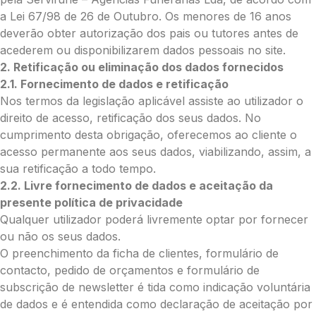
com Paypal
a Lei 67/98 de 26 de Outubro. Os menores de 16 anos
deverão obter autorização dos pais ou tutores antes de
O que deseja enviar?
acederem ou disponibilizarem dados pessoais no site.
2. Retificação ou eliminação dos dados fornecidos
Ramo de Flores
2.1. Fornecimento de dados e retificação
Palma
Nos termos da legislação aplicável assiste ao utilizador o
Cruz
direito de acesso, retificação dos seus dados. No
Coração
cumprimento desta obrigação, oferecemos ao cliente o
Coroa
acesso permanente aos seus dados, viabilizando, assim, a
Ramo de Flores:
sua retificação a todo tempo.
Opção 1 (€25)
2.2. Livre fornecimento de dados e aceitação da
Opção 2 (€30)
presente política de privacidade
Opção 3 (€35)
Qualquer utilizador poderá livremente optar por fornecer
Opção 4 (€40)
ou não os seus dados.
Opção 5 (€45)
O preenchimento da ficha de clientes, formulário de
Opção 6 (€50)
contacto, pedido de orçamentos e formulário de
Opção 7 (€55)
subscrição de newsletter é tida como indicação voluntária
Opção 8 (€60)
de dados e é entendida como declaração de aceitação por
Opção 9 (€65)