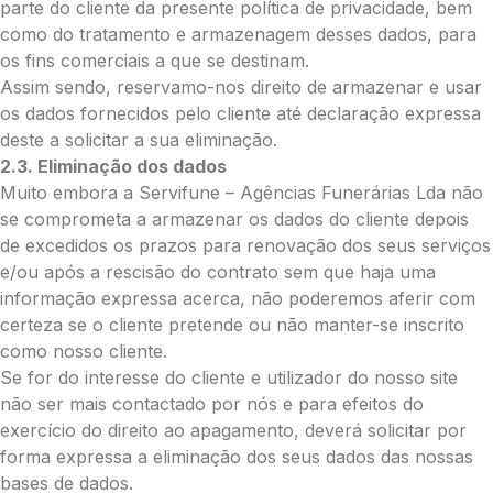
parte do cliente da presente política de privacidade, bem
Palma:
como do tratamento e armazenagem desses dados, para
Pequena (€85)
os fins comerciais a que se destinam.
Média (€100)
Assim sendo, reservamo-nos direito de armazenar e usar
Grande (€115)
os dados fornecidos pelo cliente até declaração expressa
Cruz:
deste a solicitar a sua eliminação.
2.3. Eliminação dos dados
Pequena (€85)
Muito embora a Servifune – Agências Funerárias Lda não
Média (€100)
se comprometa a armazenar os dados do cliente depois
Grande (€115)
de excedidos os prazos para renovação dos seus serviços
Coração:
e/ou após a rescisão do contrato sem que haja uma
Pequena (€85)
informação expressa acerca, não poderemos aferir com
Média (€100)
certeza se o cliente pretende ou não manter-se inscrito
Grande (€115)
como nosso cliente.
Coroa:
Se for do interesse do cliente e utilizador do nosso site
não ser mais contactado por nós e para efeitos do
Mini (€75)
exercício do direito ao apagamento, deverá solicitar por
Pequena (€85)
forma expressa a eliminação dos seus dados das nossas
Média (€100)
bases de dados.
Grande (€115)