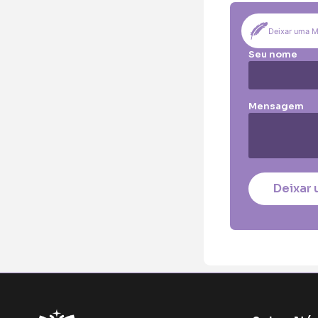
Pequena (€85
Coração:
Deixar uma 
Pequena (€85
Seu nome
Coroa:
Mini (€75)
Pe
Mensagem
O seu nome
*
Contacto telefó
Deixar 
O seu email
*
Mensagem a cons