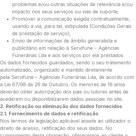
problemas e/ou outras situações de relevância e/ou
impacto nos seus serviços ou vias de suporte;
O seu email
*
Promover a comunicação exigida contratualmente,
usando a via, para tal, estipulada (Condições Gerais
de prestação de serviço);
Envio de informações de âmbito generalista e
Mensagem a constar no cartão
publicitário em relação à Servifune – Agências
Funerárias Lda e aos serviços por ela prestados
Os dados fornecidos guardados, sendo o seu tratamento
automatizado, organizado e mantido diretamente
Pedidos/Informações adicionais
pela Servifune – Agências Funerárias Lda, de acordo com
a Lei 67/98 de 26 de Outubro. Os menores de 16 anos
deverão obter autorização dos pais ou tutores antes de
acederem ou disponibilizarem dados pessoais no site.
Total:
2. Retificação ou eliminação dos dados fornecidos
2.1. Fornecimento de dados e retificação
0.00
Nos termos da legislação aplicável assiste ao utilizador o
€
direito de acesso, retificação dos seus dados. No
Enviar Flores (Paypal)
cumprimento desta obrigação, oferecemos ao cliente o