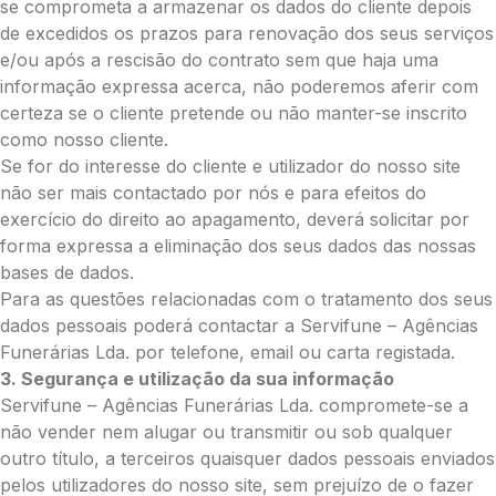
Opção 3 (€35)
se comprometa a armazenar os dados do cliente depois
Opção 4 (€40)
de excedidos os prazos para renovação dos seus serviços
Opção 5 (€45)
e/ou após a rescisão do contrato sem que haja uma
Opção 6 (€50)
informação expressa acerca, não poderemos aferir com
Opção 7 (€55)
certeza se o cliente pretende ou não manter-se inscrito
Opção 8 (€55)
como nosso cliente.
Opção 9 (€65)
Se for do interesse do cliente e utilizador do nosso site
Palma:
não ser mais contactado por nós e para efeitos do
exercício do direito ao apagamento, deverá solicitar por
Pequena (€85)
forma expressa a eliminação dos seus dados das nossas
Média (€100)
bases de dados.
Grande (€115)
Para as questões relacionadas com o tratamento dos seus
Cruz:
dados pessoais poderá contactar a Servifune – Agências
Pequena (€85)
Funerárias Lda. por telefone, email ou carta registada.
Média (€100)
3. Segurança e utilização da sua informação
Grande (€115)
Servifune – Agências Funerárias Lda. compromete-se a
Coração:
não vender nem alugar ou transmitir ou sob qualquer
outro título, a terceiros quaisquer dados pessoais enviados
Pequena (€85)
pelos utilizadores do nosso site, sem prejuízo de o fazer
Média (€100)