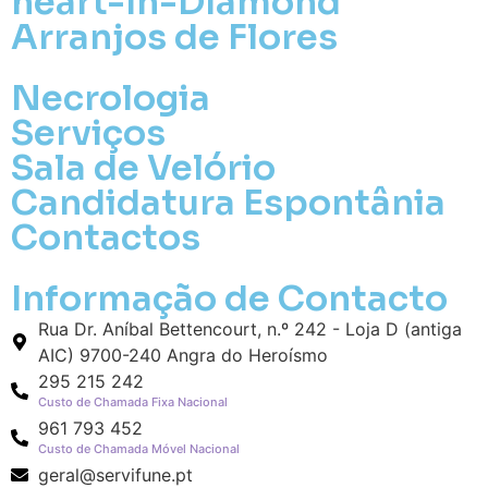
heart-in-Diamond
Arranjos de Flores
Necrologia
Serviços
Sala de Velório
Candidatura Espontânia
Pa
Contactos
Pague mais tarde
Informação de Contacto
Envie Flores
Rua Dr. Aníbal Bettencourt, n.º 242 - Loja D (antiga
Maria da Conceição
AIC) 9700-240 Angra do Heroísmo
Neste Formulário, você paga de imediato
com Paypal
295 215 242
Custo de Chamada Fixa Nacional
961 793 452
O que deseja enviar?
Custo de Chamada Móvel Nacional
Ramo de Flores
geral@servifune.pt