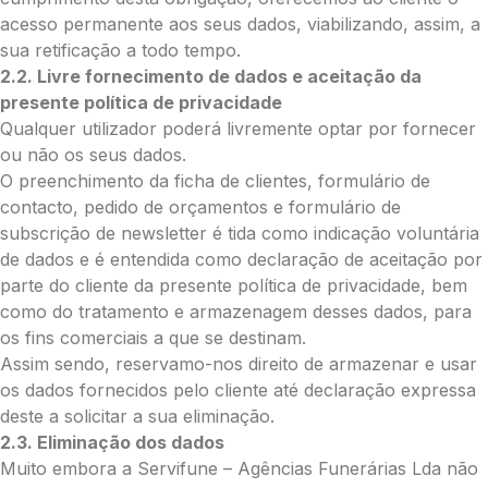
acesso permanente aos seus dados, viabilizando, assim, a
sua retificação a todo tempo.
2.2. Livre fornecimento de dados e aceitação da
Envie Flores
presente política de privacidade
Maria da Conceição
Qualquer utilizador poderá livremente optar por fornecer
Neste formulário, a nossa equipa entrará
ou não os seus dados.
em contacto para encontrar a melhor
forma de pagamento.
O preenchimento da ficha de clientes, formulário de
contacto, pedido de orçamentos e formulário de
subscrição de newsletter é tida como indicação voluntária
O que deseja enviar?
de dados e é entendida como declaração de aceitação por
Ramo de Flores
parte do cliente da presente política de privacidade, bem
Palma
como do tratamento e armazenagem desses dados, para
Cruz
os fins comerciais a que se destinam.
Coração
Assim sendo, reservamo-nos direito de armazenar e usar
Coroa
os dados fornecidos pelo cliente até declaração expressa
Ramo de Flores:
deste a solicitar a sua eliminação.
Opção 1 (€25)
2.3. Eliminação dos dados
Opção 2 (€30)
Muito embora a Servifune – Agências Funerárias Lda não