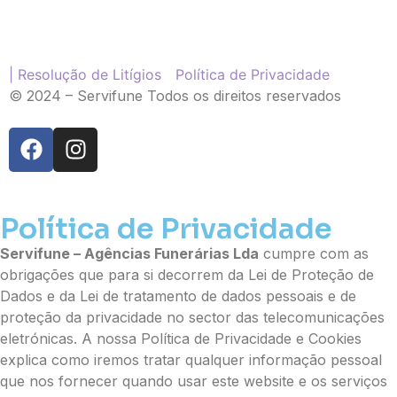
Palma
Cruz
Coração
Coroa
| Resolução de Litígios
Política de Privacidade
Ramo de Flores:
© 2024 – Servifune Todos os direitos reservados
Opção 1 (€25)
Opção 2 (€30)
Opção 3 (€35)
Opção 4 (€40)
Opção 5 (€45)
Política de Privacidade
Opção 6 (€50)
Opção 7 (€55)
Servifune – Agências Funerárias Lda
cumpre com as
Opção 8 (€60)
obrigações que para si decorrem da Lei de Proteção de
Opção 9 (€65)
Dados e da Lei de tratamento de dados pessoais e de
Palma:
proteção da privacidade no sector das telecomunicações
eletrónicas. A nossa Política de Privacidade e Cookies
Pequena (€85)
explica como iremos tratar qualquer informação pessoal
Média (€100)
que nos fornecer quando usar este website e os serviços
Grande (€115)