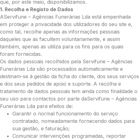
que, por este meio, disponibilizamos.
Cruz:
1. Recolha e Registo de Dados
Pequena (€85)
AServifune – Agências Funerárias Lda está empenhada
Média (€100)
em proteger a privacidade dos utilizadores do seu site e,
Grande (€115)
como tal, recolhe apenas as informações pessoais
Coração:
daqueles que as facultem voluntariamente, e assim
também, apenas as utiliza para os fins para os quais
Pequena (€85)
foram fornecidas.
Média (€100)
Os dados pessoais recolhidos pela Servifune – Agências
Grande (€115)
Funerárias Lda são processados automaticamente e
Coroa:
destinam-se à gestão da ficha do cliente, dos seus serviços
Mini (€75)
e dos seus pedidos de apoio e suporte. A recolha e
Pequena (€85)
tratamento de dados pessoais tem ainda como finalidade o
Média (€100)
seu uso para contactos por parte daServifune – Agências
Grande (€115)
Funerárias Lda para efeitos de:
O seu nome
*
Garantir o normal funcionamento do serviço
contratado, nomeadamente fornecendo dados para
sua gestão, e faturação;
Contacto telefónico
*
Comunicar intervenções programadas, reportar