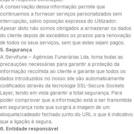
A conservação dessa informação permite que
continuemos a fornecer serviços personalizados sem
Pedidos/Informações adicionais
interrupção, salvo oposição expressa do Utilizador.
Apesar disto não somos obrigados a armazenar os dados
do cliente depois de excedidos os prazos para renovação
de todos os seus serviços, sem que estes sejam pagos.
Total:
5. Segurança
A Servifune – Agências Funerárias Lda. toma todas as
0.00
precauções necessárias para garantir a proteção da
€
informação recolhida ao cliente e garante que todos os
Enviar Flores
dados introduzidos no nosso site são automaticamente
codificados através da tecnologia SSL-Secure Sockets
Layer, tendo em vista garantir a total segurança. Para
poder comprovar que a informação está a ser transmitida
em segurança note que surgirá a imagem de um
aloquete/cadeado fechado junto do URL o que é indicativo
que a ligação é segura.
6. Entidade responsável