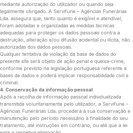
mediante autorização do utilizador ou quando seja
Grande (€115)
legalmente obrigado. A Servifune – Agências Funerárias
Coroa:
Lda. assegura que, tanto quanto é exigível e atendível,
Mini (€75)
foram adotadas e organizadas as medidas técnicas
Pequena (€85)
adequadas para proteger os dados pessoais contra a
Média (€100)
destruição, alteração e/ou difusão acidental ou ilícita, não
Grande (€115)
autorizadas dos dados pessoais.
O seu nome
*
Qualquer tentativa de violação da base de dados do
presente site será objeto de ação penal e queixa-crime,
conforme previsto na legislação portuguesa referente a
Contacto telefónico
*
bases de dados e poderá implicar responsabilidade civil e
criminal.
4. Conservação da informação pessoal
O seu email
*
Após a recolha de informação pessoal individualizada
transmitida voluntariamente pelo utilizador, a Servifune –
Agências Funerárias Lda. procederá à sua conservação e
manutenção pelo período necessário à finalidade do seu
Mensagem a constar no cartão
tratamento, até instruções em contrário, ou até que a lei
exija a respetiva eliminação.