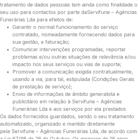
tratamento de dados pessoais tem ainda como finalidade o
seu uso para contactos por parte daServifune – Agências
Funerárias Lda para efeitos de:
Garantir o normal funcionamento do serviço
contratado, nomeadamente fornecendo dados para
sua gestão, e faturação;
Comunicar intervenções programadas, reportar
problemas e/ou outras situações de relevância e/ou
impacto nos seus serviços ou vias de suporte;
Promover a comunicação exigida contratualmente,
usando a via, para tal, estipulada (Condições Gerais
de prestação de serviço);
Envio de informações de âmbito generalista e
Pague já com PayPal
publicitário em relação à Servifune – Agências
Funerárias Lda e aos serviços por ela prestados
Os dados fornecidos guardados, sendo o seu tratamento
Envie Flores
automatizado, organizado e mantido diretamente
Maria das Mercês Dias
pela Servifune – Agências Funerárias Lda, de acordo com
Neste Formulário, você paga de imediato
com Paypal
a Lei 67/98 de 26 de Outubro. Os menores de 16 anos