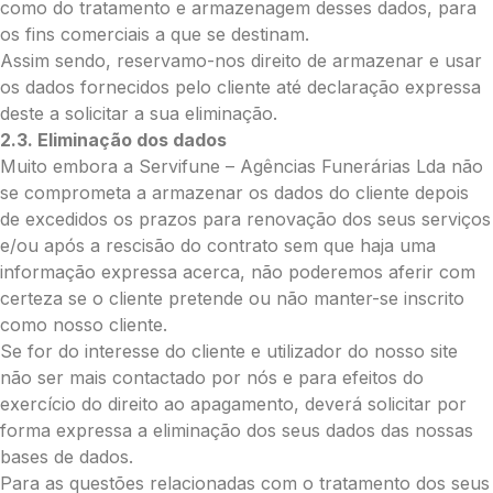
Palma:
como do tratamento e armazenagem desses dados, para
os fins comerciais a que se destinam.
Pequena (€85)
Assim sendo, reservamo-nos direito de armazenar e usar
Média (€100)
os dados fornecidos pelo cliente até declaração expressa
Grande (€115)
deste a solicitar a sua eliminação.
Cruz:
2.3. Eliminação dos dados
Pequena (€85)
Muito embora a Servifune – Agências Funerárias Lda não
Média (€100)
se comprometa a armazenar os dados do cliente depois
Grande (€115)
de excedidos os prazos para renovação dos seus serviços
Coração:
e/ou após a rescisão do contrato sem que haja uma
informação expressa acerca, não poderemos aferir com
Pequena (€85)
certeza se o cliente pretende ou não manter-se inscrito
Média (€100)
como nosso cliente.
Grande (€115)
Se for do interesse do cliente e utilizador do nosso site
Coroa:
não ser mais contactado por nós e para efeitos do
Mini (€75)
exercício do direito ao apagamento, deverá solicitar por
Pequena (€85)
forma expressa a eliminação dos seus dados das nossas
Média (€100)
bases de dados.
Grande (€115)
Para as questões relacionadas com o tratamento dos seus