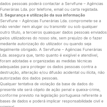
O seu nome
*
dados pessoais poderá contactar a Servifune – Agências
Funerárias Lda. por telefone, email ou carta registada.
3. Segurança e utilização da sua informação
Contacto telefónico
*
Servifune – Agências Funerárias Lda. compromete-se a
não vender nem alugar ou transmitir ou sob qualquer
outro título, a terceiros quaisquer dados pessoais enviados
O seu email
*
pelos utilizadores do nosso site, sem prejuízo de o fazer
mediante autorização do utilizador ou quando seja
legalmente obrigado. A Servifune – Agências Funerárias
Lda. assegura que, tanto quanto é exigível e atendível,
Mensagem a constar no cartão
foram adotadas e organizadas as medidas técnicas
adequadas para proteger os dados pessoais contra a
destruição, alteração e/ou difusão acidental ou ilícita, não
autorizadas dos dados pessoais.
Pedidos/Informações adicionais
Qualquer tentativa de violação da base de dados do
presente site será objeto de ação penal e queixa-crime,
conforme previsto na legislação portuguesa referente a
bases de dados e poderá implicar responsabilidade civil e
Total:
criminal.