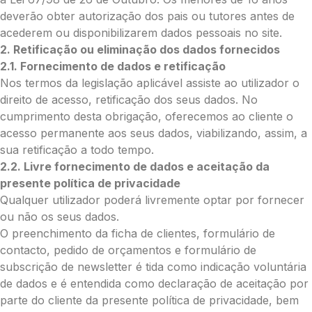
deverão obter autorização dos pais ou tutores antes de
acederem ou disponibilizarem dados pessoais no site.
O que deseja enviar?
2. Retificação ou eliminação dos dados fornecidos
Ramo de Flores
2.1. Fornecimento de dados e retificação
Palma
Nos termos da legislação aplicável assiste ao utilizador o
Cruz
direito de acesso, retificação dos seus dados. No
Coração
cumprimento desta obrigação, oferecemos ao cliente o
Coroa
acesso permanente aos seus dados, viabilizando, assim, a
Ramo de Flores:
sua retificação a todo tempo.
Opção 1 (€25)
2.2. Livre fornecimento de dados e aceitação da
Opção 2 (€30)
presente política de privacidade
Opção 3 (€35)
Qualquer utilizador poderá livremente optar por fornecer
Opção 4 (€40)
ou não os seus dados.
Opção 5 (€45)
O preenchimento da ficha de clientes, formulário de
Opção 6 (€50)
contacto, pedido de orçamentos e formulário de
Opção 7 (€55)
subscrição de newsletter é tida como indicação voluntária
Opção 8 (€60)
de dados e é entendida como declaração de aceitação por
Opção 9 (€65)
parte do cliente da presente política de privacidade, bem