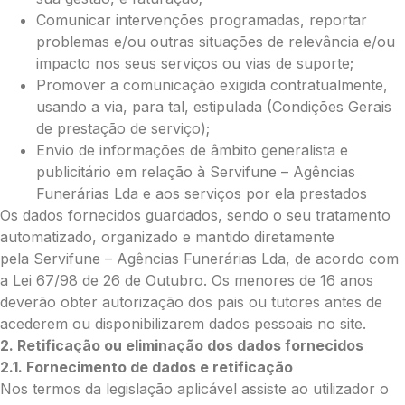
Comunicar intervenções programadas, reportar
problemas e/ou outras situações de relevância e/ou
impacto nos seus serviços ou vias de suporte;
O seu email
*
Promover a comunicação exigida contratualmente,
usando a via, para tal, estipulada (Condições Gerais
de prestação de serviço);
Mensagem a constar no cartão
Envio de informações de âmbito generalista e
publicitário em relação à Servifune – Agências
Funerárias Lda e aos serviços por ela prestados
Os dados fornecidos guardados, sendo o seu tratamento
Pedidos/Informações adicionais
automatizado, organizado e mantido diretamente
pela Servifune – Agências Funerárias Lda, de acordo com
a Lei 67/98 de 26 de Outubro. Os menores de 16 anos
deverão obter autorização dos pais ou tutores antes de
acederem ou disponibilizarem dados pessoais no site.
Total:
2. Retificação ou eliminação dos dados fornecidos
0.00
2.1. Fornecimento de dados e retificação
€
Nos termos da legislação aplicável assiste ao utilizador o