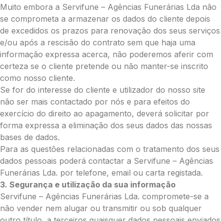
Muito embora a Servifune – Agências Funerárias Lda não
Opção 3 (€35)
se comprometa a armazenar os dados do cliente depois
Opção 4 (€40)
de excedidos os prazos para renovação dos seus serviços
Opção 5 (€45)
e/ou após a rescisão do contrato sem que haja uma
Opção 6 (€50)
informação expressa acerca, não poderemos aferir com
Opção 7 (€55)
certeza se o cliente pretende ou não manter-se inscrito
Opção 8 (€55)
como nosso cliente.
Opção 9 (€65)
Se for do interesse do cliente e utilizador do nosso site
Palma:
não ser mais contactado por nós e para efeitos do
Pequena (€85)
exercício do direito ao apagamento, deverá solicitar por
Média (€100)
forma expressa a eliminação dos seus dados das nossas
Grande (€115)
bases de dados.
Cruz:
Para as questões relacionadas com o tratamento dos seus
dados pessoais poderá contactar a Servifune – Agências
Pequena (€85)
Funerárias Lda. por telefone, email ou carta registada.
Média (€100)
3. Segurança e utilização da sua informação
Grande (€115)
Servifune – Agências Funerárias Lda. compromete-se a
Coração:
não vender nem alugar ou transmitir ou sob qualquer
Pequena (€85)
outro título, a terceiros quaisquer dados pessoais enviados