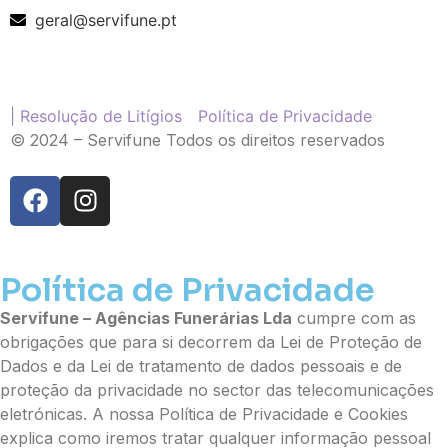
Ramo de Flores
geral@servifune.pt
Palma
Cruz
Coração
Coroa
| Resolução de Litígios
Política de Privacidade
Ramo de Flores:
© 2024 – Servifune Todos os direitos reservados
Opção 1 (€25)
Opção 2 (€30)
Opção 3 (€35)
Opção 4 (€40)
Opção 5 (€45)
Opção 6 (€50)
Política de Privacidade
Opção 7 (€55)
Servifune – Agências Funerárias Lda
cumpre com as
Opção 8 (€60)
obrigações que para si decorrem da Lei de Proteção de
Opção 9 (€65)
Dados e da Lei de tratamento de dados pessoais e de
Palma:
proteção da privacidade no sector das telecomunicações
Pequena (€85)
eletrónicas. A nossa Política de Privacidade e Cookies
Média (€100)
explica como iremos tratar qualquer informação pessoal