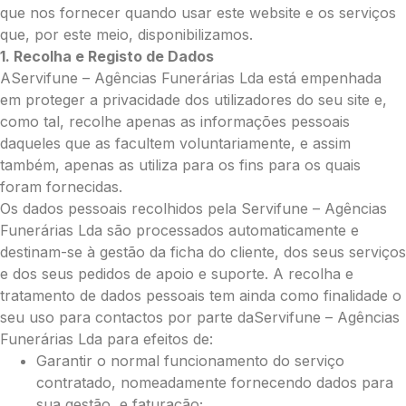
Grande (€115)
que nos fornecer quando usar este website e os serviços
Cruz:
que, por este meio, disponibilizamos.
1. Recolha e Registo de Dados
Pequena (€85)
AServifune – Agências Funerárias Lda está empenhada
Média (€100)
em proteger a privacidade dos utilizadores do seu site e,
Grande (€115)
como tal, recolhe apenas as informações pessoais
Coração:
daqueles que as facultem voluntariamente, e assim
Pequena (€85)
também, apenas as utiliza para os fins para os quais
Média (€100)
foram fornecidas.
Grande (€115)
Os dados pessoais recolhidos pela Servifune – Agências
Coroa:
Funerárias Lda são processados automaticamente e
Mini (€75)
destinam-se à gestão da ficha do cliente, dos seus serviços
Pequena (€85)
e dos seus pedidos de apoio e suporte. A recolha e
Média (€100)
tratamento de dados pessoais tem ainda como finalidade o
Grande (€115)
seu uso para contactos por parte daServifune – Agências
O seu nome
*
Funerárias Lda para efeitos de:
Garantir o normal funcionamento do serviço
contratado, nomeadamente fornecendo dados para
sua gestão, e faturação;
Contacto telefónico
*