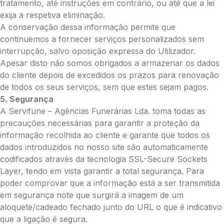
tratamento, até instruções em contrário, ou até que a lei
exija a respetiva eliminação.
A conservação dessa informação permite que
Pedidos/Informações adicionais
continuemos a fornecer serviços personalizados sem
interrupção, salvo oposição expressa do Utilizador.
Apesar disto não somos obrigados a armazenar os dados
do cliente depois de excedidos os prazos para renovação
de todos os seus serviços, sem que estes sejam pagos.
Total:
5. Segurança
0.00
A Servifune – Agências Funerárias Lda. toma todas as
€
precauções necessárias para garantir a proteção da
informação recolhida ao cliente e garante que todos os
Enviar Flores
dados introduzidos no nosso site são automaticamente
codificados através da tecnologia SSL-Secure Sockets
Layer, tendo em vista garantir a total segurança. Para
poder comprovar que a informação está a ser transmitida
em segurança note que surgirá a imagem de um
aloquete/cadeado fechado junto do URL o que é indicativo
que a ligação é segura.