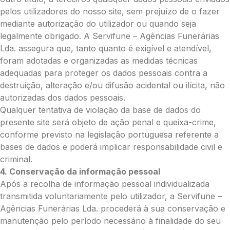
Média (€100)
pelos utilizadores do nosso site, sem prejuízo de o fazer
Grande (€115)
mediante autorização do utilizador ou quando seja
Coroa:
legalmente obrigado. A Servifune – Agências Funerárias
Mini (€75)
Lda. assegura que, tanto quanto é exigível e atendível,
Pequena (€85)
foram adotadas e organizadas as medidas técnicas
Média (€100)
adequadas para proteger os dados pessoais contra a
Grande (€115)
destruição, alteração e/ou difusão acidental ou ilícita, não
O seu nome
*
autorizadas dos dados pessoais.
Qualquer tentativa de violação da base de dados do
presente site será objeto de ação penal e queixa-crime,
conforme previsto na legislação portuguesa referente a
Contacto telefónico
*
bases de dados e poderá implicar responsabilidade civil e
criminal.
4. Conservação da informação pessoal
O seu email
*
Após a recolha de informação pessoal individualizada
transmitida voluntariamente pelo utilizador, a Servifune –
Agências Funerárias Lda. procederá à sua conservação e
Mensagem a constar no cartão
manutenção pelo período necessário à finalidade do seu