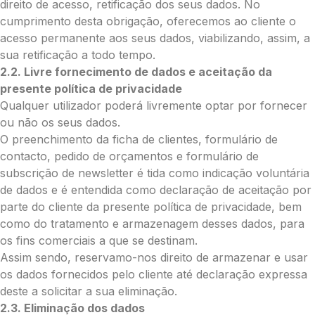
direito de acesso, retificação dos seus dados. No
Enviar Flores (Paypal)
cumprimento desta obrigação, oferecemos ao cliente o
acesso permanente aos seus dados, viabilizando, assim, a
sua retificação a todo tempo.
Envie Flores
2.2. Livre fornecimento de dados e aceitação da
Maria das Neves Rocha da Silveira
presente política de privacidade
Neste formulário, a nossa equipa entrará
Qualquer utilizador poderá livremente optar por fornecer
em contacto para encontrar a melhor
ou não os seus dados.
forma de pagamento.
O preenchimento da ficha de clientes, formulário de
contacto, pedido de orçamentos e formulário de
O que deseja enviar?
subscrição de newsletter é tida como indicação voluntária
Ramo de Flores
de dados e é entendida como declaração de aceitação por
Palma
parte do cliente da presente política de privacidade, bem
Cruz
como do tratamento e armazenagem desses dados, para
Coração
os fins comerciais a que se destinam.
Coroa
Assim sendo, reservamo-nos direito de armazenar e usar
Ramo de Flores:
os dados fornecidos pelo cliente até declaração expressa
deste a solicitar a sua eliminação.
Opção 1 (€25)
2.3. Eliminação dos dados
Opção 2 (€30)