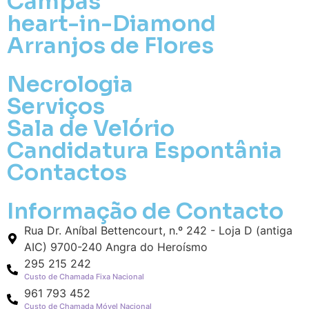
Campas
heart-in-Diamond
Arranjos de Flores
Necrologia
Serviços
Sala de Velório
Pa
Candidatura Espontânia
Contactos
Pague mais tarde
Informação de Contacto
Envie Flores
Maria das Neves Rocha da Silveira
Rua Dr. Aníbal Bettencourt, n.º 242 - Loja D (antiga
Neste Formulário, você paga de imediato
AIC) 9700-240 Angra do Heroísmo
com Paypal
295 215 242
Custo de Chamada Fixa Nacional
O que deseja enviar?
961 793 452
Custo de Chamada Móvel Nacional