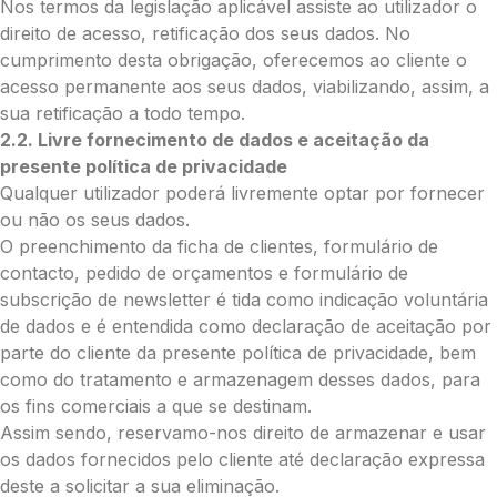
Nos termos da legislação aplicável assiste ao utilizador o
Enviar Flores (Paypal)
direito de acesso, retificação dos seus dados. No
cumprimento desta obrigação, oferecemos ao cliente o
acesso permanente aos seus dados, viabilizando, assim, a
sua retificação a todo tempo.
Envie Flores
2.2. Livre fornecimento de dados e aceitação da
Maria de Fátima de Sousa Andrade
presente política de privacidade
Neste formulário, a nossa equipa entrará
em contacto para encontrar a melhor
Qualquer utilizador poderá livremente optar por fornecer
forma de pagamento.
ou não os seus dados.
O preenchimento da ficha de clientes, formulário de
O que deseja enviar?
contacto, pedido de orçamentos e formulário de
subscrição de newsletter é tida como indicação voluntária
Ramo de Flores
de dados e é entendida como declaração de aceitação por
Palma
parte do cliente da presente política de privacidade, bem
Cruz
como do tratamento e armazenagem desses dados, para
Coração
os fins comerciais a que se destinam.
Coroa
Assim sendo, reservamo-nos direito de armazenar e usar
Ramo de Flores:
os dados fornecidos pelo cliente até declaração expressa
Opção 1 (€25)
deste a solicitar a sua eliminação.