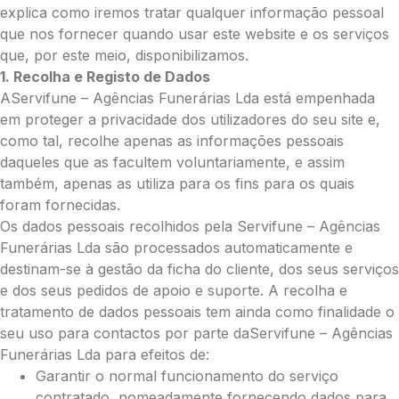
explica como iremos tratar qualquer informação pessoal
Grande (€115)
que nos fornecer quando usar este website e os serviços
Cruz:
que, por este meio, disponibilizamos.
Pequena (€85)
1. Recolha e Registo de Dados
Média (€100)
AServifune – Agências Funerárias Lda está empenhada
Grande (€115)
em proteger a privacidade dos utilizadores do seu site e,
Coração:
como tal, recolhe apenas as informações pessoais
daqueles que as facultem voluntariamente, e assim
Pequena (€85)
também, apenas as utiliza para os fins para os quais
Média (€100)
foram fornecidas.
Grande (€115)
Os dados pessoais recolhidos pela Servifune – Agências
Coroa:
Funerárias Lda são processados automaticamente e
Mini (€75)
destinam-se à gestão da ficha do cliente, dos seus serviços
Pequena (€85)
e dos seus pedidos de apoio e suporte. A recolha e
Média (€100)
tratamento de dados pessoais tem ainda como finalidade o
Grande (€115)
seu uso para contactos por parte daServifune – Agências
O seu nome
*
Funerárias Lda para efeitos de:
Garantir o normal funcionamento do serviço
contratado, nomeadamente fornecendo dados para