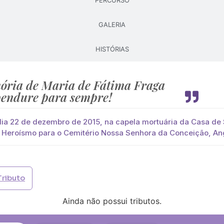
PERCURSO
GALERIA
Pague já com PayPal
Pague mais tarde
HISTÓRIAS
lores
aga
você paga de imediato com Paypal
ria de Maria de Fátima Fraga
endure para sempre!
viar?
s
Palma
Cruz
Coração
Coroa
ia 22 de dezembro de 2015, na capela mortuária da Casa de 
 Heroísmo para o Cemitério Nossa Senhora da Conceição, A
Opção 2 (€30)
Opção 3 (€35)
Opção 4 (€40)
Opção 
)
Opção 7 (€55)
Opção 8 (€60)
Opção 9 (€65)
Tributo
)
Média (€100)
Grande (€115)
Ainda não possui tributos.
)
Média (€100)
Grande (€115)