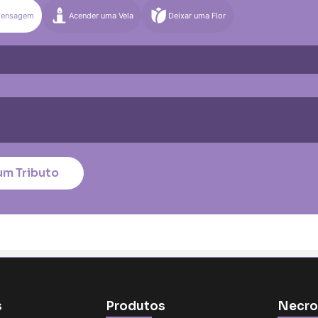
Mensagem
Acender uma Vela
Deixar uma Flor
)
Média (€100)
Grande (€115)
quena (€85)
Média (€100)
Grande (€115)
nico
*
um Tributo
tar no cartão
s
Produtos
Necro