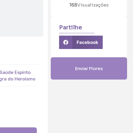
168
Visualizações
Partilhe
Facebook
Enviar Flores
Saúde Espírito
ngra do Heroísmo
5 (€45)