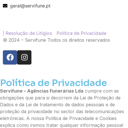
Ramo de Flores
geral@servifune.pt
Palma
Cruz
Coração
Coroa
| Resolução de Litígios
Política de Privacidade
Ramo de Flores:
© 2024 – Servifune Todos os direitos reservados
Opção 1 (€25)
Opção 2 (€30)
Opção 3 (€35)
Opção 4 (€40)
Opção 5 (€45)
Opção 6 (€50)
Política de Privacidade
Opção 7 (€55)
Servifune – Agências Funerárias Lda
cumpre com as
Opção 8 (€60)
obrigações que para si decorrem da Lei de Proteção de
Opção 9 (€65)
Dados e da Lei de tratamento de dados pessoais e de
Palma:
proteção da privacidade no sector das telecomunicações
Pequena (€85)
eletrónicas. A nossa Política de Privacidade e Cookies
Média (€100)
explica como iremos tratar qualquer informação pessoal