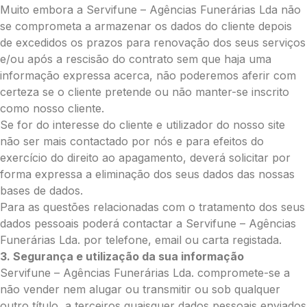
Muito embora a Servifune – Agências Funerárias Lda não
Opção 3 (€35)
se comprometa a armazenar os dados do cliente depois
Opção 4 (€40)
de excedidos os prazos para renovação dos seus serviços
Opção 5 (€45)
e/ou após a rescisão do contrato sem que haja uma
Opção 6 (€50)
informação expressa acerca, não poderemos aferir com
Opção 7 (€55)
certeza se o cliente pretende ou não manter-se inscrito
Opção 8 (€55)
como nosso cliente.
Opção 9 (€65)
Se for do interesse do cliente e utilizador do nosso site
Palma:
não ser mais contactado por nós e para efeitos do
Pequena (€85)
exercício do direito ao apagamento, deverá solicitar por
Média (€100)
forma expressa a eliminação dos seus dados das nossas
Grande (€115)
bases de dados.
Cruz:
Para as questões relacionadas com o tratamento dos seus
dados pessoais poderá contactar a Servifune – Agências
Pequena (€85)
Funerárias Lda. por telefone, email ou carta registada.
Média (€100)
3. Segurança e utilização da sua informação
Grande (€115)
Servifune – Agências Funerárias Lda. compromete-se a
Coração:
não vender nem alugar ou transmitir ou sob qualquer
Pequena (€85)
outro título, a terceiros quaisquer dados pessoais enviados