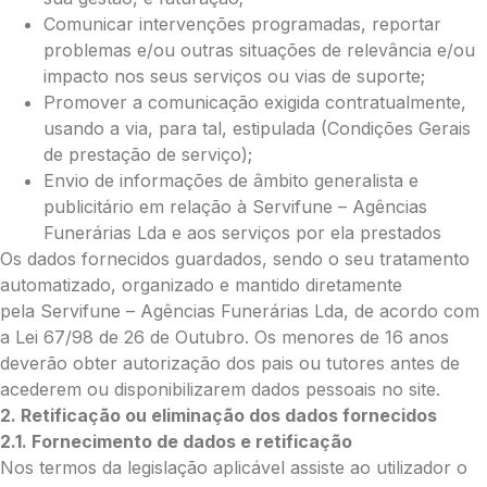
Comunicar intervenções programadas, reportar
problemas e/ou outras situações de relevância e/ou
impacto nos seus serviços ou vias de suporte;
O seu email
*
Promover a comunicação exigida contratualmente,
usando a via, para tal, estipulada (Condições Gerais
de prestação de serviço);
Mensagem a constar no cartão
Envio de informações de âmbito generalista e
publicitário em relação à Servifune – Agências
Funerárias Lda e aos serviços por ela prestados
Os dados fornecidos guardados, sendo o seu tratamento
Pedidos/Informações adicionais
automatizado, organizado e mantido diretamente
pela Servifune – Agências Funerárias Lda, de acordo com
a Lei 67/98 de 26 de Outubro. Os menores de 16 anos
deverão obter autorização dos pais ou tutores antes de
acederem ou disponibilizarem dados pessoais no site.
Total:
2. Retificação ou eliminação dos dados fornecidos
0.00
2.1. Fornecimento de dados e retificação
€
Nos termos da legislação aplicável assiste ao utilizador o