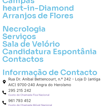
Campas
heart-in-Diamond
Arranjos de Flores
Necrologia
Serviços
Sala de Velório
Pa
Candidatura Espontânia
Contactos
Pague mais tarde
Informação de Contacto
Envie Flores
Maria de Fátima Frias Ferreira
Rua Dr. Aníbal Bettencourt, n.º 242 - Loja D (antiga
Neste Formulário, você paga de imediato
AIC) 9700-240 Angra do Heroísmo
com Paypal
295 215 242
Custo de Chamada Fixa Nacional
O que deseja enviar?
961 793 452
Custo de Chamada Móvel Nacional