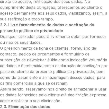
direito de acesso, retificação dos seus dados. No
Enviar Flores (Paypal)
cumprimento desta obrigação, oferecemos ao cliente o
acesso permanente aos seus dados, viabilizando, assim, a
sua retificação a todo tempo.
Envie Flores
2.2. Livre fornecimento de dados e aceitação da
Maria de Fátima Frias Ferreira
presente política de privacidade
Neste formulário, a nossa equipa entrará
Qualquer utilizador poderá livremente optar por fornecer
em contacto para encontrar a melhor
ou não os seus dados.
forma de pagamento.
O preenchimento da ficha de clientes, formulário de
contacto, pedido de orçamentos e formulário de
O que deseja enviar?
subscrição de newsletter é tida como indicação voluntária
Ramo de Flores
de dados e é entendida como declaração de aceitação por
Palma
parte do cliente da presente política de privacidade, bem
Cruz
como do tratamento e armazenagem desses dados, para
Coração
os fins comerciais a que se destinam.
Coroa
Assim sendo, reservamo-nos direito de armazenar e usar
Ramo de Flores:
os dados fornecidos pelo cliente até declaração expressa
deste a solicitar a sua eliminação.
Opção 1 (€25)
2.3. Eliminação dos dados
Opção 2 (€30)