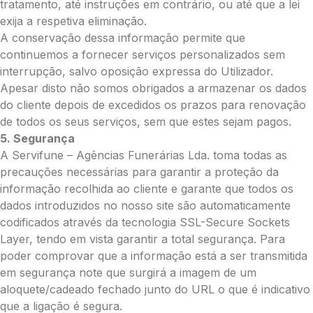
tratamento, até instruções em contrário, ou até que a lei
exija a respetiva eliminação.
A conservação dessa informação permite que
Pedidos/Informações adicionais
continuemos a fornecer serviços personalizados sem
interrupção, salvo oposição expressa do Utilizador.
Apesar disto não somos obrigados a armazenar os dados
do cliente depois de excedidos os prazos para renovação
de todos os seus serviços, sem que estes sejam pagos.
Total:
5. Segurança
0.00
A Servifune – Agências Funerárias Lda. toma todas as
€
precauções necessárias para garantir a proteção da
informação recolhida ao cliente e garante que todos os
Enviar Flores
dados introduzidos no nosso site são automaticamente
codificados através da tecnologia SSL-Secure Sockets
Layer, tendo em vista garantir a total segurança. Para
poder comprovar que a informação está a ser transmitida
em segurança note que surgirá a imagem de um
aloquete/cadeado fechado junto do URL o que é indicativo
que a ligação é segura.