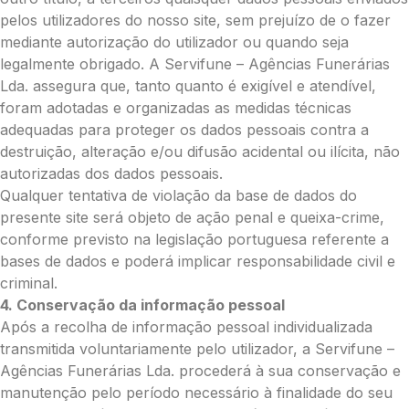
Média (€100)
pelos utilizadores do nosso site, sem prejuízo de o fazer
Grande (€115)
mediante autorização do utilizador ou quando seja
Coroa:
legalmente obrigado. A Servifune – Agências Funerárias
Mini (€75)
Lda. assegura que, tanto quanto é exigível e atendível,
Pequena (€85)
foram adotadas e organizadas as medidas técnicas
Média (€100)
adequadas para proteger os dados pessoais contra a
Grande (€115)
destruição, alteração e/ou difusão acidental ou ilícita, não
O seu nome
*
autorizadas dos dados pessoais.
Qualquer tentativa de violação da base de dados do
presente site será objeto de ação penal e queixa-crime,
conforme previsto na legislação portuguesa referente a
Contacto telefónico
*
bases de dados e poderá implicar responsabilidade civil e
criminal.
4. Conservação da informação pessoal
O seu email
*
Após a recolha de informação pessoal individualizada
transmitida voluntariamente pelo utilizador, a Servifune –
Agências Funerárias Lda. procederá à sua conservação e
Mensagem a constar no cartão
manutenção pelo período necessário à finalidade do seu