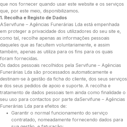
Grande (€115)
que nos fornecer quando usar este website e os serviços
Cruz:
que, por este meio, disponibilizamos.
1. Recolha e Registo de Dados
Pequena (€85)
AServifune – Agências Funerárias Lda está empenhada
Média (€100)
em proteger a privacidade dos utilizadores do seu site e,
Grande (€115)
como tal, recolhe apenas as informações pessoais
Coração:
daqueles que as facultem voluntariamente, e assim
Pequena (€85)
também, apenas as utiliza para os fins para os quais
Média (€100)
foram fornecidas.
Grande (€115)
Os dados pessoais recolhidos pela Servifune – Agências
Coroa:
Funerárias Lda são processados automaticamente e
Mini (€75)
destinam-se à gestão da ficha do cliente, dos seus serviços
Pequena (€85)
e dos seus pedidos de apoio e suporte. A recolha e
Média (€100)
tratamento de dados pessoais tem ainda como finalidade o
Grande (€115)
seu uso para contactos por parte daServifune – Agências
O seu nome
*
Funerárias Lda para efeitos de:
Garantir o normal funcionamento do serviço
contratado, nomeadamente fornecendo dados para
sua gestão, e faturação;
Contacto telefónico
*