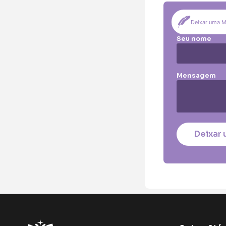
Pequena (€85
Coração:
Deixar uma 
Pequena (€85
Seu nome
Coroa:
Mini (€75)
Pe
Mensagem
O seu nome
*
Contacto telefó
Deixar 
O seu email
*
Mensagem a cons