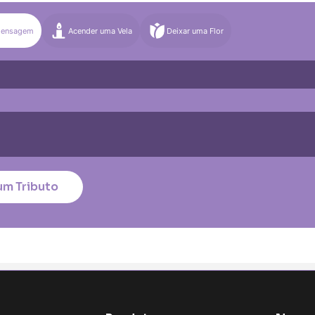
)
Média (€100)
Grande (€115)
Mensagem
Acender uma Vela
Deixar uma Flor
)
Média (€100)
Grande (€115)
quena (€85)
Média (€100)
Grande (€115)
nico
*
um Tributo
tar no cartão