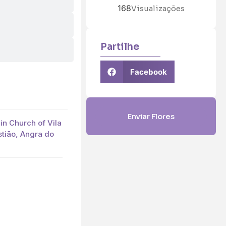
168
Visualizações
Partilhe
Facebook
Enviar Flores
in Church of Vila
stião, Angra do
5 (€45)