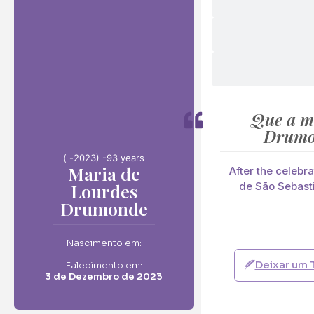
Envie F
Maria de Lourdes
Que a m
Neste Formulário, 
Drumo
( -
2023) -
93 years
O que deseja en
Maria de
After the celebr
Ramo de Flore
Lourdes
de São Sebasti
Ramo de Flores:
Drumonde
Opção 1 (€25)
Opção 6 (€50
Nascimento em:
Palma:
Deixar um 
Falecimento em:
Pequena (€85
3 de Dezembro de 2023
Cruz: