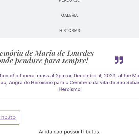
PERCURSO
GALERIA
Pague já com PayPal
Pague mais tarde
HISTÓRIAS
lores
 Drumonde
emória de Maria de Lourdes
você paga de imediato com Paypal
nde pendure para sempre!
viar?
ation of a funeral mass at 2pm on December 4, 2023, at the Ma
s
Palma
Cruz
Coração
Coroa
ão, Angra do Heroísmo para o Cemitério da vila de São Seba
Heroísmo
Opção 2 (€30)
Opção 3 (€35)
Opção 4 (€40)
Opção 
)
Opção 7 (€55)
Opção 8 (€60)
Opção 9 (€65)
Tributo
)
Média (€100)
Grande (€115)
Ainda não possui tributos.