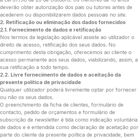
deverão obter autorização dos pais ou tutores antes de
acederem ou disponibilizarem dados pessoais no site.
O que deseja enviar?
2. Retificação ou eliminação dos dados fornecidos
Ramo de Flores
2.1. Fornecimento de dados e retificação
Palma
Nos termos da legislação aplicável assiste ao utilizador o
Cruz
direito de acesso, retificação dos seus dados. No
Coração
cumprimento desta obrigação, oferecemos ao cliente o
Coroa
acesso permanente aos seus dados, viabilizando, assim, a
Ramo de Flores:
sua retificação a todo tempo.
Opção 1 (€25)
2.2. Livre fornecimento de dados e aceitação da
Opção 2 (€30)
presente política de privacidade
Opção 3 (€35)
Qualquer utilizador poderá livremente optar por fornecer
Opção 4 (€40)
ou não os seus dados.
Opção 5 (€45)
O preenchimento da ficha de clientes, formulário de
Opção 6 (€50)
contacto, pedido de orçamentos e formulário de
Opção 7 (€55)
subscrição de newsletter é tida como indicação voluntária
Opção 8 (€60)
de dados e é entendida como declaração de aceitação por
Opção 9 (€65)
parte do cliente da presente política de privacidade, bem