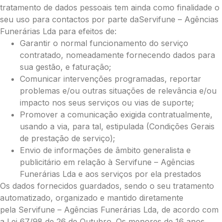
tratamento de dados pessoais tem ainda como finalidade o
seu uso para contactos por parte daServifune – Agências
Funerárias Lda para efeitos de:
Garantir o normal funcionamento do serviço
contratado, nomeadamente fornecendo dados para
sua gestão, e faturação;
Comunicar intervenções programadas, reportar
problemas e/ou outras situações de relevância e/ou
impacto nos seus serviços ou vias de suporte;
Promover a comunicação exigida contratualmente,
usando a via, para tal, estipulada (Condições Gerais
de prestação de serviço);
Envio de informações de âmbito generalista e
Pague já com PayPal
publicitário em relação à Servifune – Agências
Funerárias Lda e aos serviços por ela prestados
Os dados fornecidos guardados, sendo o seu tratamento
Envie Flores
automatizado, organizado e mantido diretamente
Maria Emília Mendes
pela Servifune – Agências Funerárias Lda, de acordo com
Neste Formulário, você paga de imediato
com Paypal
a Lei 67/98 de 26 de Outubro. Os menores de 16 anos