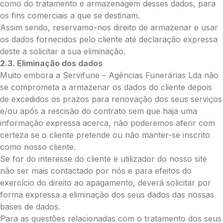
Palma:
como do tratamento e armazenagem desses dados, para
os fins comerciais a que se destinam.
Pequena (€85)
Assim sendo, reservamo-nos direito de armazenar e usar
Média (€100)
os dados fornecidos pelo cliente até declaração expressa
Grande (€115)
deste a solicitar a sua eliminação.
Cruz:
2.3. Eliminação dos dados
Pequena (€85)
Muito embora a Servifune – Agências Funerárias Lda não
Média (€100)
se comprometa a armazenar os dados do cliente depois
Grande (€115)
de excedidos os prazos para renovação dos seus serviços
Coração:
e/ou após a rescisão do contrato sem que haja uma
informação expressa acerca, não poderemos aferir com
Pequena (€85)
certeza se o cliente pretende ou não manter-se inscrito
Média (€100)
como nosso cliente.
Grande (€115)
Se for do interesse do cliente e utilizador do nosso site
Coroa:
não ser mais contactado por nós e para efeitos do
Mini (€75)
exercício do direito ao apagamento, deverá solicitar por
Pequena (€85)
forma expressa a eliminação dos seus dados das nossas
Média (€100)
bases de dados.
Grande (€115)
Para as questões relacionadas com o tratamento dos seus