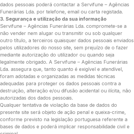
O seu nome
*
dados pessoais poderá contactar a Servifune – Agências
Funerárias Lda. por telefone, email ou carta registada.
3. Segurança e utilização da sua informação
Contacto telefónico
*
Servifune – Agências Funerárias Lda. compromete-se a
não vender nem alugar ou transmitir ou sob qualquer
outro título, a terceiros quaisquer dados pessoais enviados
O seu email
*
pelos utilizadores do nosso site, sem prejuízo de o fazer
mediante autorização do utilizador ou quando seja
legalmente obrigado. A Servifune – Agências Funerárias
Lda. assegura que, tanto quanto é exigível e atendível,
Mensagem a constar no cartão
foram adotadas e organizadas as medidas técnicas
adequadas para proteger os dados pessoais contra a
destruição, alteração e/ou difusão acidental ou ilícita, não
autorizadas dos dados pessoais.
Pedidos/Informações adicionais
Qualquer tentativa de violação da base de dados do
presente site será objeto de ação penal e queixa-crime,
conforme previsto na legislação portuguesa referente a
bases de dados e poderá implicar responsabilidade civil e
Total:
criminal.