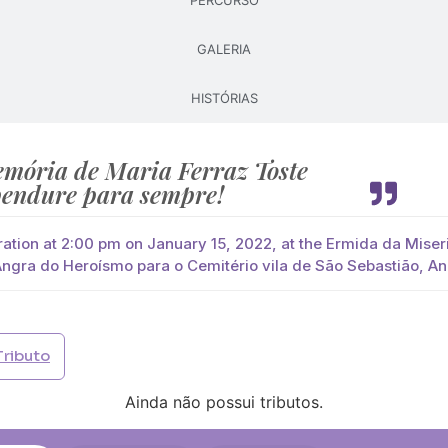
PERCURSO
GALERIA
Pague já com PayPal
Pague mais tarde
HISTÓRIAS
lores
você paga de imediato com Paypal
mória de Maria Ferraz Toste
endure para sempre!
viar?
s
Palma
Cruz
Coração
Coroa
ration at 2:00 pm on January 15, 2022, at the Ermida da Miser
Angra do Heroísmo para o Cemitério vila de São Sebastião, A
Opção 2 (€30)
Opção 3 (€35)
Opção 4 (€40)
Opção 
)
Opção 7 (€55)
Opção 8 (€60)
Opção 9 (€65)
Tributo
)
Média (€100)
Grande (€115)
Ainda não possui tributos.
)
Média (€100)
Grande (€115)