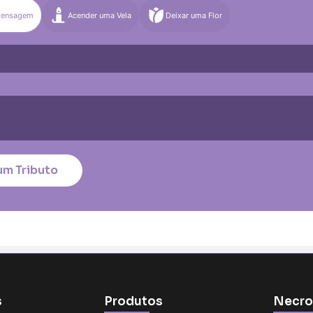
Mensagem
Acender uma Vela
Deixar uma Flor
)
Média (€100)
Grande (€115)
quena (€85)
Média (€100)
Grande (€115)
nico
*
um Tributo
tar no cartão
s
Produtos
Necro