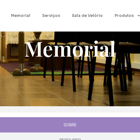
Memorial
Serviços
Sala de Velório
Produtos
Memorial
SOBRE