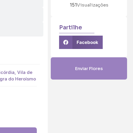
151
Visualizações
Partilhe
Facebook
Enviar Flores
icórdia, Vila de
ngra do Heroísmo
5 (€45)