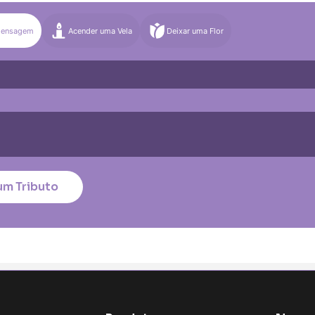
)
Média (€100)
Grande (€115)
Mensagem
Acender uma Vela
Deixar uma Flor
)
Média (€100)
Grande (€115)
quena (€85)
Média (€100)
Grande (€115)
nico
*
um Tributo
tar no cartão