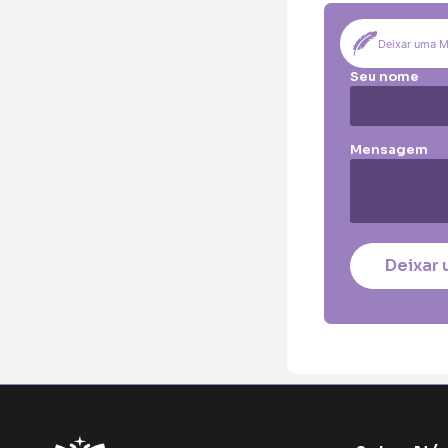
Pequena (€85
Coração:
Deixar uma 
Pequena (€85
Seu nome
Coroa:
Mini (€75)
Pe
Mensagem
O seu nome
*
Contacto telefó
Deixar 
O seu email
*
Mensagem a cons