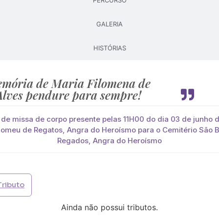
PERCURSO
GALERIA
Pague já com PayPal
Pague mais tarde
HISTÓRIAS
lores
Sousa Alves
mória de Maria Filomena de
você paga de imediato com Paypal
Alves pendure para sempre!
viar?
de missa de corpo presente pelas 11H00 do dia 03 de junho d
s
Palma
Cruz
Coração
Coroa
lomeu de Regatos, Angra do Heroísmo para o Cemitério São 
Regados, Angra do Heroísmo
Opção 2 (€30)
Opção 3 (€35)
Opção 4 (€40)
Opção 
)
Opção 7 (€55)
Opção 8 (€60)
Opção 9 (€65)
Tributo
)
Média (€100)
Grande (€115)
Ainda não possui tributos.