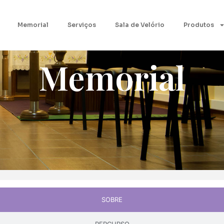
Memorial
Serviços
Sala de Velório
Produtos
Memorial
SOBRE