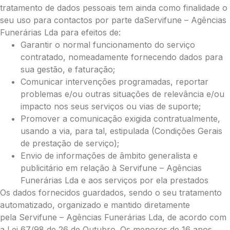
tratamento de dados pessoais tem ainda como finalidade o
seu uso para contactos por parte daServifune – Agências
Funerárias Lda para efeitos de:
Garantir o normal funcionamento do serviço
contratado, nomeadamente fornecendo dados para
sua gestão, e faturação;
Comunicar intervenções programadas, reportar
problemas e/ou outras situações de relevância e/ou
impacto nos seus serviços ou vias de suporte;
Promover a comunicação exigida contratualmente,
usando a via, para tal, estipulada (Condições Gerais
de prestação de serviço);
Envio de informações de âmbito generalista e
Pague já com PayPal
publicitário em relação à Servifune – Agências
Funerárias Lda e aos serviços por ela prestados
Os dados fornecidos guardados, sendo o seu tratamento
Envie Flores
automatizado, organizado e mantido diretamente
Maria José
pela Servifune – Agências Funerárias Lda, de acordo com
Neste Formulário, você paga de imediato
com Paypal
a Lei 67/98 de 26 de Outubro. Os menores de 16 anos