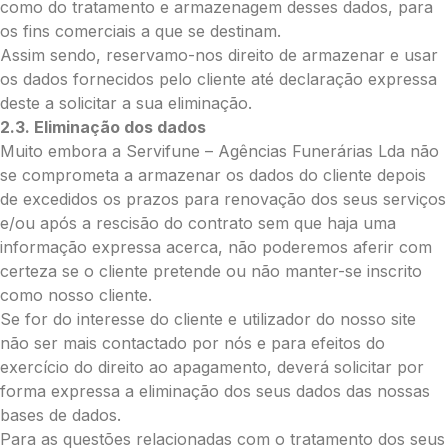
Palma:
como do tratamento e armazenagem desses dados, para
os fins comerciais a que se destinam.
Pequena (€85)
Assim sendo, reservamo-nos direito de armazenar e usar
Média (€100)
os dados fornecidos pelo cliente até declaração expressa
Grande (€115)
deste a solicitar a sua eliminação.
Cruz:
2.3. Eliminação dos dados
Pequena (€85)
Muito embora a Servifune – Agências Funerárias Lda não
Média (€100)
se comprometa a armazenar os dados do cliente depois
Grande (€115)
de excedidos os prazos para renovação dos seus serviços
Coração:
e/ou após a rescisão do contrato sem que haja uma
informação expressa acerca, não poderemos aferir com
Pequena (€85)
certeza se o cliente pretende ou não manter-se inscrito
Média (€100)
como nosso cliente.
Grande (€115)
Se for do interesse do cliente e utilizador do nosso site
Coroa:
não ser mais contactado por nós e para efeitos do
Mini (€75)
exercício do direito ao apagamento, deverá solicitar por
Pequena (€85)
forma expressa a eliminação dos seus dados das nossas
Média (€100)
bases de dados.
Grande (€115)
Para as questões relacionadas com o tratamento dos seus