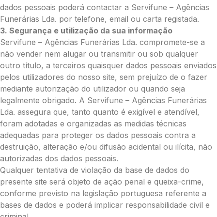
O seu nome
*
dados pessoais poderá contactar a Servifune – Agências
Funerárias Lda. por telefone, email ou carta registada.
3. Segurança e utilização da sua informação
Contacto telefónico
*
Servifune – Agências Funerárias Lda. compromete-se a
não vender nem alugar ou transmitir ou sob qualquer
outro título, a terceiros quaisquer dados pessoais enviados
O seu email
*
pelos utilizadores do nosso site, sem prejuízo de o fazer
mediante autorização do utilizador ou quando seja
legalmente obrigado. A Servifune – Agências Funerárias
Lda. assegura que, tanto quanto é exigível e atendível,
Mensagem a constar no cartão
foram adotadas e organizadas as medidas técnicas
adequadas para proteger os dados pessoais contra a
destruição, alteração e/ou difusão acidental ou ilícita, não
autorizadas dos dados pessoais.
Pedidos/Informações adicionais
Qualquer tentativa de violação da base de dados do
presente site será objeto de ação penal e queixa-crime,
conforme previsto na legislação portuguesa referente a
bases de dados e poderá implicar responsabilidade civil e
Total:
criminal.