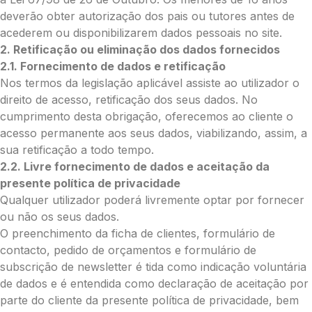
deverão obter autorização dos pais ou tutores antes de
acederem ou disponibilizarem dados pessoais no site.
O que deseja enviar?
2. Retificação ou eliminação dos dados fornecidos
Ramo de Flores
2.1. Fornecimento de dados e retificação
Palma
Nos termos da legislação aplicável assiste ao utilizador o
Cruz
direito de acesso, retificação dos seus dados. No
Coração
cumprimento desta obrigação, oferecemos ao cliente o
Coroa
acesso permanente aos seus dados, viabilizando, assim, a
Ramo de Flores:
sua retificação a todo tempo.
Opção 1 (€25)
2.2. Livre fornecimento de dados e aceitação da
Opção 2 (€30)
presente política de privacidade
Opção 3 (€35)
Qualquer utilizador poderá livremente optar por fornecer
Opção 4 (€40)
ou não os seus dados.
Opção 5 (€45)
O preenchimento da ficha de clientes, formulário de
Opção 6 (€50)
contacto, pedido de orçamentos e formulário de
Opção 7 (€55)
subscrição de newsletter é tida como indicação voluntária
Opção 8 (€60)
de dados e é entendida como declaração de aceitação por
Opção 9 (€65)
parte do cliente da presente política de privacidade, bem