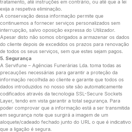
tratamento, até instruções em contrário, ou até que a lei
exija a respetiva eliminação.
A conservação dessa informação permite que
Pedidos/Informações adicionais
continuemos a fornecer serviços personalizados sem
interrupção, salvo oposição expressa do Utilizador.
Apesar disto não somos obrigados a armazenar os dados
do cliente depois de excedidos os prazos para renovação
de todos os seus serviços, sem que estes sejam pagos.
Total:
5. Segurança
0.00
A Servifune – Agências Funerárias Lda. toma todas as
€
precauções necessárias para garantir a proteção da
informação recolhida ao cliente e garante que todos os
Enviar Flores
dados introduzidos no nosso site são automaticamente
codificados através da tecnologia SSL-Secure Sockets
Layer, tendo em vista garantir a total segurança. Para
poder comprovar que a informação está a ser transmitida
em segurança note que surgirá a imagem de um
aloquete/cadeado fechado junto do URL o que é indicativo
que a ligação é segura.