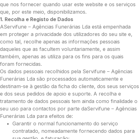
Grande (€115)
que nos fornecer quando usar este website e os serviços
Cruz:
que, por este meio, disponibilizamos.
1. Recolha e Registo de Dados
Pequena (€85)
AServifune – Agências Funerárias Lda está empenhada
Média (€100)
em proteger a privacidade dos utilizadores do seu site e,
Grande (€115)
como tal, recolhe apenas as informações pessoais
Coração:
daqueles que as facultem voluntariamente, e assim
Pequena (€85)
também, apenas as utiliza para os fins para os quais
Média (€100)
foram fornecidas.
Grande (€115)
Os dados pessoais recolhidos pela Servifune – Agências
Coroa:
Funerárias Lda são processados automaticamente e
Mini (€75)
destinam-se à gestão da ficha do cliente, dos seus serviços
Pequena (€85)
e dos seus pedidos de apoio e suporte. A recolha e
Média (€100)
tratamento de dados pessoais tem ainda como finalidade o
Grande (€115)
seu uso para contactos por parte daServifune – Agências
O seu nome
*
Funerárias Lda para efeitos de:
Garantir o normal funcionamento do serviço
contratado, nomeadamente fornecendo dados para
sua gestão, e faturação;
Contacto telefónico
*