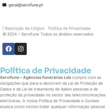
Ramo de Flores
geral@servifune.pt
Palma
Cruz
Coração
Coroa
| Resolução de Litígios
Política de Privacidade
Ramo de Flores:
© 2024 – Servifune Todos os direitos reservados
Opção 1 (€25)
Opção 2 (€30)
Opção 3 (€35)
Opção 4 (€40)
Opção 5 (€45)
Opção 6 (€50)
Política de Privacidade
Opção 7 (€55)
Servifune – Agências Funerárias Lda
cumpre com as
Opção 8 (€60)
obrigações que para si decorrem da Lei de Proteção de
Opção 9 (€65)
Dados e da Lei de tratamento de dados pessoais e de
Palma:
proteção da privacidade no sector das telecomunicações
Pequena (€85)
eletrónicas. A nossa Política de Privacidade e Cookies
Média (€100)
explica como iremos tratar qualquer informação pessoal