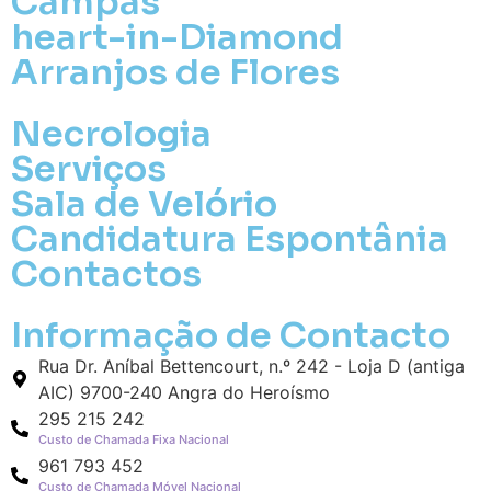
Campas
heart-in-Diamond
Arranjos de Flores
Necrologia
Serviços
Sala de Velório
Pa
Candidatura Espontânia
Contactos
Pague mais tarde
Informação de Contacto
Envie Flores
Maria Lúcia Godinho do Canto
Rua Dr. Aníbal Bettencourt, n.º 242 - Loja D (antiga
Neste Formulário, você paga de imediato
AIC) 9700-240 Angra do Heroísmo
com Paypal
295 215 242
Custo de Chamada Fixa Nacional
O que deseja enviar?
961 793 452
Custo de Chamada Móvel Nacional