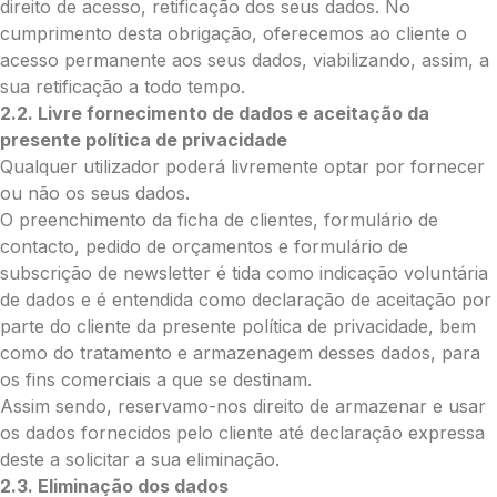
direito de acesso, retificação dos seus dados. No
Enviar Flores (Paypal)
cumprimento desta obrigação, oferecemos ao cliente o
acesso permanente aos seus dados, viabilizando, assim, a
sua retificação a todo tempo.
Envie Flores
2.2. Livre fornecimento de dados e aceitação da
Maria Lúcia Godinho do Canto
presente política de privacidade
Neste formulário, a nossa equipa entrará
Qualquer utilizador poderá livremente optar por fornecer
em contacto para encontrar a melhor
ou não os seus dados.
forma de pagamento.
O preenchimento da ficha de clientes, formulário de
contacto, pedido de orçamentos e formulário de
O que deseja enviar?
subscrição de newsletter é tida como indicação voluntária
Ramo de Flores
de dados e é entendida como declaração de aceitação por
Palma
parte do cliente da presente política de privacidade, bem
Cruz
como do tratamento e armazenagem desses dados, para
Coração
os fins comerciais a que se destinam.
Coroa
Assim sendo, reservamo-nos direito de armazenar e usar
Ramo de Flores:
os dados fornecidos pelo cliente até declaração expressa
deste a solicitar a sua eliminação.
Opção 1 (€25)
2.3. Eliminação dos dados
Opção 2 (€30)