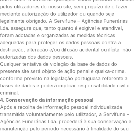
Média (€100)
pelos utilizadores do nosso site, sem prejuízo de o fazer
Grande (€115)
mediante autorização do utilizador ou quando seja
Coroa:
legalmente obrigado. A Servifune – Agências Funerárias
Mini (€75)
Lda. assegura que, tanto quanto é exigível e atendível,
Pequena (€85)
foram adotadas e organizadas as medidas técnicas
Média (€100)
adequadas para proteger os dados pessoais contra a
Grande (€115)
destruição, alteração e/ou difusão acidental ou ilícita, não
O seu nome
*
autorizadas dos dados pessoais.
Qualquer tentativa de violação da base de dados do
presente site será objeto de ação penal e queixa-crime,
conforme previsto na legislação portuguesa referente a
Contacto telefónico
*
bases de dados e poderá implicar responsabilidade civil e
criminal.
4. Conservação da informação pessoal
O seu email
*
Após a recolha de informação pessoal individualizada
transmitida voluntariamente pelo utilizador, a Servifune –
Agências Funerárias Lda. procederá à sua conservação e
Mensagem a constar no cartão
manutenção pelo período necessário à finalidade do seu