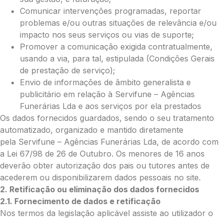
Comunicar intervenções programadas, reportar
problemas e/ou outras situações de relevância e/ou
impacto nos seus serviços ou vias de suporte;
O seu email
*
Promover a comunicação exigida contratualmente,
usando a via, para tal, estipulada (Condições Gerais
de prestação de serviço);
Mensagem a constar no cartão
Envio de informações de âmbito generalista e
publicitário em relação à Servifune – Agências
Funerárias Lda e aos serviços por ela prestados
Os dados fornecidos guardados, sendo o seu tratamento
Pedidos/Informações adicionais
automatizado, organizado e mantido diretamente
pela Servifune – Agências Funerárias Lda, de acordo com
a Lei 67/98 de 26 de Outubro. Os menores de 16 anos
deverão obter autorização dos pais ou tutores antes de
acederem ou disponibilizarem dados pessoais no site.
Total:
2. Retificação ou eliminação dos dados fornecidos
0.00
2.1. Fornecimento de dados e retificação
€
Nos termos da legislação aplicável assiste ao utilizador o