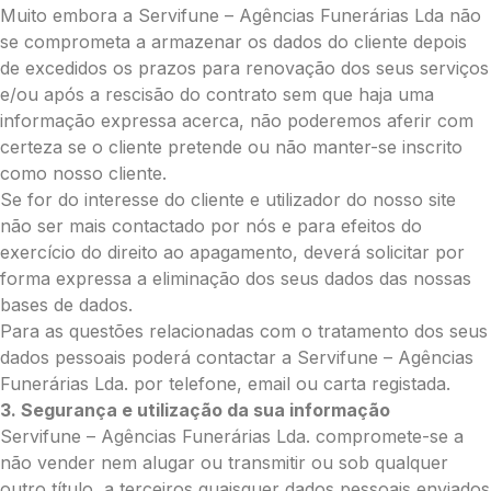
Muito embora a Servifune – Agências Funerárias Lda não
Opção 3 (€35)
se comprometa a armazenar os dados do cliente depois
Opção 4 (€40)
de excedidos os prazos para renovação dos seus serviços
Opção 5 (€45)
e/ou após a rescisão do contrato sem que haja uma
Opção 6 (€50)
informação expressa acerca, não poderemos aferir com
Opção 7 (€55)
certeza se o cliente pretende ou não manter-se inscrito
Opção 8 (€55)
como nosso cliente.
Opção 9 (€65)
Se for do interesse do cliente e utilizador do nosso site
Palma:
não ser mais contactado por nós e para efeitos do
Pequena (€85)
exercício do direito ao apagamento, deverá solicitar por
Média (€100)
forma expressa a eliminação dos seus dados das nossas
Grande (€115)
bases de dados.
Cruz:
Para as questões relacionadas com o tratamento dos seus
dados pessoais poderá contactar a Servifune – Agências
Pequena (€85)
Funerárias Lda. por telefone, email ou carta registada.
Média (€100)
3. Segurança e utilização da sua informação
Grande (€115)
Servifune – Agências Funerárias Lda. compromete-se a
Coração:
não vender nem alugar ou transmitir ou sob qualquer
Pequena (€85)
outro título, a terceiros quaisquer dados pessoais enviados