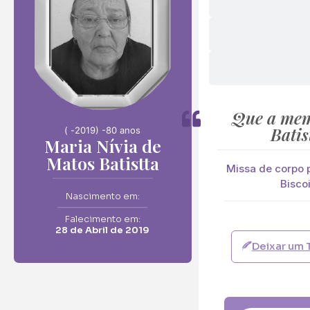
Envie F
Maria Nívia de Mato
Neste Formulário, 
Que a mem
Batis
( -
2019) -
80 anos
Maria Nívia de
O que deseja en
Matos Batistta
Ramo de Flore
Missa de corpo p
Biscoi
Ramo de Flores:
Nascimento em:
Opção 1 (€25)
Falecimento em:
Opção 6 (€50
28 de Abril de 2019
Deixar um 
Palma:
Pequena (€85
Cruz:
Pequena (€85