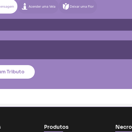
Mensagem
Acender uma Vela
Deixar uma Flor
)
Média (€100)
Grande (€115)
quena (€85)
Média (€100)
Grande (€115)
nico
*
um Tributo
tar no cartão
s
Produtos
Necro