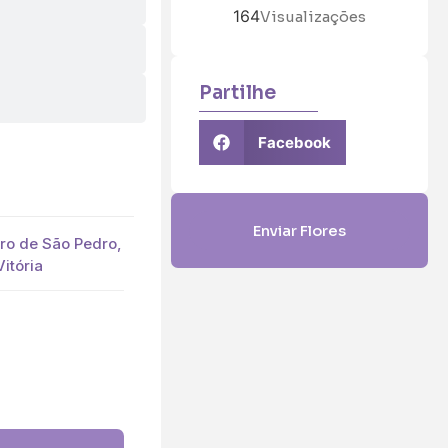
164
Visualizações
Partilhe
Facebook
Enviar Flores
rro de São Pedro,
Vitória
5 (€45)