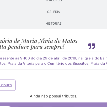
PERCURSO
GALERIA
Pague já com PayPal
Pague mais tarde
HISTÓRIAS
lores
s Batistta
você paga de imediato com Paypal
ória de Maria Nívia de Matos
tta pendure para sempre!
viar?
s
Palma
Cruz
Coração
Coroa
resente às 9H00 do dia 29 de abril de 2019, na Igreja do Bai
tos, Praia da Vitória para o Cemitério dos Biscoitos, Praia da 
Opção 2 (€30)
Opção 3 (€35)
Opção 4 (€40)
Opção 
)
Opção 7 (€55)
Opção 8 (€60)
Opção 9 (€65)
Tributo
)
Média (€100)
Grande (€115)
Ainda não possui tributos.
)
Média (€100)
Grande (€115)