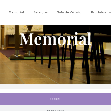
Memorial
Serviços
Sala de Velório
Produtos
Memorial
SOBRE