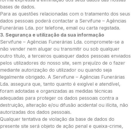
bases de dados.
Grande (€115)
O seu nome
*
Para as questões relacionadas com o tratamento dos seus
dados pessoais poderá contactar a Servifune – Agências
Funerárias Lda. por telefone, email ou carta registada.
3. Segurança e utilização da sua informação
Contacto telefónico
*
Servifune – Agências Funerárias Lda. compromete-se a
não vender nem alugar ou transmitir ou sob qualquer
outro título, a terceiros quaisquer dados pessoais enviados
O seu email
*
pelos utilizadores do nosso site, sem prejuízo de o fazer
mediante autorização do utilizador ou quando seja
legalmente obrigado. A Servifune – Agências Funerárias
Mensagem a constar no cartão
Lda. assegura que, tanto quanto é exigível e atendível,
foram adotadas e organizadas as medidas técnicas
adequadas para proteger os dados pessoais contra a
destruição, alteração e/ou difusão acidental ou ilícita, não
Pedidos/Informações adicionais
autorizadas dos dados pessoais.
Qualquer tentativa de violação da base de dados do
presente site será objeto de ação penal e queixa-crime,