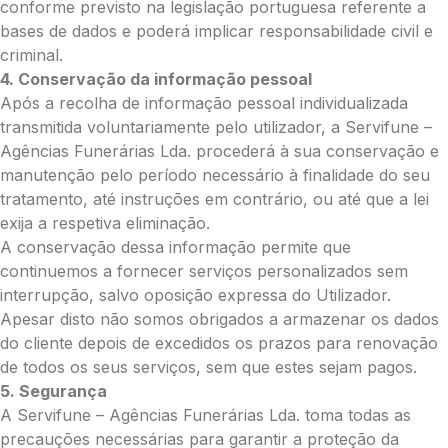
conforme previsto na legislação portuguesa referente a
bases de dados e poderá implicar responsabilidade civil e
Total:
criminal.
0.00
4. Conservação da informação pessoal
€
Após a recolha de informação pessoal individualizada
transmitida voluntariamente pelo utilizador, a Servifune –
Enviar Flores (Paypal)
Agências Funerárias Lda. procederá à sua conservação e
manutenção pelo período necessário à finalidade do seu
tratamento, até instruções em contrário, ou até que a lei
exija a respetiva eliminação.
Pague mais tarde
A conservação dessa informação permite que
continuemos a fornecer serviços personalizados sem
interrupção, salvo oposição expressa do Utilizador.
Apesar disto não somos obrigados a armazenar os dados
do cliente depois de excedidos os prazos para renovação
de todos os seus serviços, sem que estes sejam pagos.
5. Segurança
A Servifune – Agências Funerárias Lda. toma todas as
precauções necessárias para garantir a proteção da