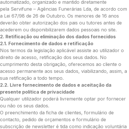
Borges
automatizado, organizado e mantido diretamente
Neste Formulário, você paga de imediato
pela Servifune – Agências Funerárias Lda, de acordo com
com Paypal
a Lei 67/98 de 26 de Outubro. Os menores de 16 anos
deverão obter autorização dos pais ou tutores antes de
O que deseja enviar?
acederem ou disponibilizarem dados pessoais no site.
Ramo de Flores
2. Retificação ou eliminação dos dados fornecidos
Palma
2.1. Fornecimento de dados e retificação
Cruz
Nos termos da legislação aplicável assiste ao utilizador o
Coração
direito de acesso, retificação dos seus dados. No
Coroa
cumprimento desta obrigação, oferecemos ao cliente o
Ramo de Flores:
acesso permanente aos seus dados, viabilizando, assim, a
sua retificação a todo tempo.
Opção 1 (€25)
2.2. Livre fornecimento de dados e aceitação da
Opção 2 (€30)
presente política de privacidade
Opção 3 (€35)
Qualquer utilizador poderá livremente optar por fornecer
Opção 4 (€40)
ou não os seus dados.
Opção 5 (€45)
O preenchimento da ficha de clientes, formulário de
Opção 6 (€50)
contacto, pedido de orçamentos e formulário de
Opção 7 (€55)
subscrição de newsletter é tida como indicação voluntária
Opção 8 (€60)