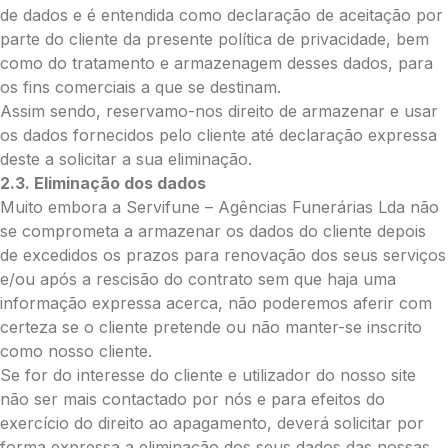
de dados e é entendida como declaração de aceitação por
Opção 9 (€65)
parte do cliente da presente política de privacidade, bem
Palma:
como do tratamento e armazenagem desses dados, para
Pequena (€85)
os fins comerciais a que se destinam.
Média (€100)
Assim sendo, reservamo-nos direito de armazenar e usar
Grande (€115)
os dados fornecidos pelo cliente até declaração expressa
Cruz:
deste a solicitar a sua eliminação.
2.3. Eliminação dos dados
Pequena (€85)
Muito embora a Servifune – Agências Funerárias Lda não
Média (€100)
se comprometa a armazenar os dados do cliente depois
Grande (€115)
de excedidos os prazos para renovação dos seus serviços
Coração:
e/ou após a rescisão do contrato sem que haja uma
Pequena (€85)
informação expressa acerca, não poderemos aferir com
Média (€100)
certeza se o cliente pretende ou não manter-se inscrito
Grande (€115)
como nosso cliente.
Coroa:
Se for do interesse do cliente e utilizador do nosso site
não ser mais contactado por nós e para efeitos do
Mini (€75)
exercício do direito ao apagamento, deverá solicitar por
Pequena (€85)
forma expressa a eliminação dos seus dados das nossas
Média (€100)