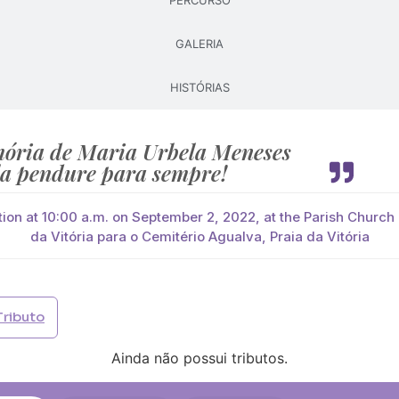
PERCURSO
GALERIA
Pague já com PayPal
Pague mais tarde
HISTÓRIAS
lores
es Ávila
você paga de imediato com Paypal
ória de Maria Urbela Meneses
la pendure para sempre!
viar?
s
Palma
Cruz
Coração
Coroa
tion at 10:00 a.m. on September 2, 2022, at the Parish Church
da Vitória para o Cemitério Agualva, Praia da Vitória
Opção 2 (€30)
Opção 3 (€35)
Opção 4 (€40)
Opção 
)
Opção 7 (€55)
Opção 8 (€60)
Opção 9 (€65)
Tributo
)
Média (€100)
Grande (€115)
Ainda não possui tributos.
)
Média (€100)
Grande (€115)