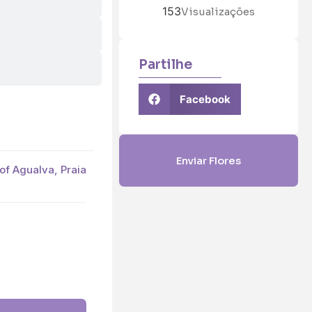
153
Visualizações
Partilhe
Facebook
Enviar Flores
 of Agualva, Praia
5 (€45)