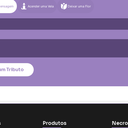
Mensagem
Acender uma Vela
Deixar uma Flor
)
Média (€100)
Grande (€115)
quena (€85)
Média (€100)
Grande (€115)
nico
*
um Tributo
tar no cartão
s
Produtos
Necro