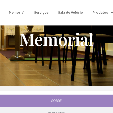
Memorial
Serviços
Sala de Velório
Produtos
Memorial
SOBRE