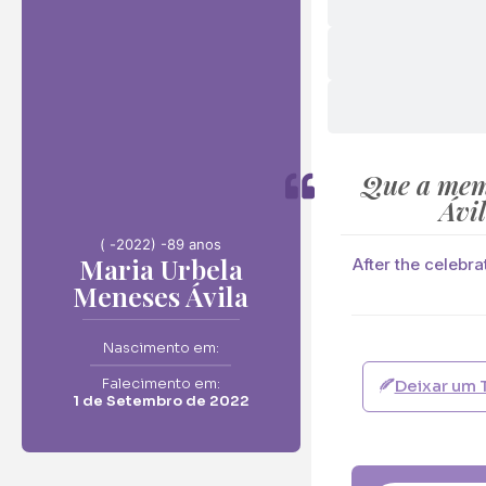
Envie F
Maria Urbela Menes
Neste Formulário, 
Que a mem
Ávi
O que deseja en
( -
2022) -
89 anos
Maria Urbela
Ramo de Flore
After the celebra
Meneses Ávila
Ramo de Flores:
Opção 1 (€25)
Nascimento em:
Opção 6 (€50
Falecimento em:
Deixar um 
Palma:
1 de Setembro de 2022
Pequena (€85
Cruz:
Pequena (€85