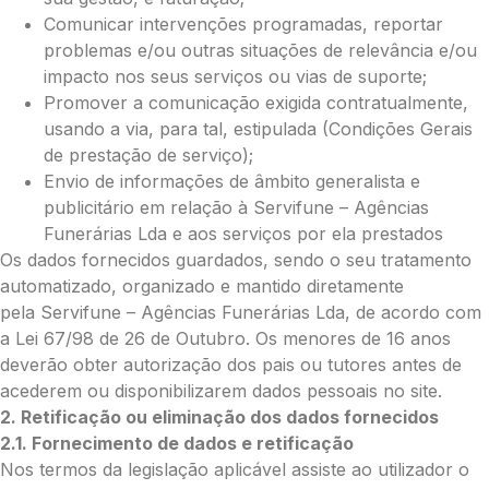
Comunicar intervenções programadas, reportar
problemas e/ou outras situações de relevância e/ou
impacto nos seus serviços ou vias de suporte;
O seu email
*
Promover a comunicação exigida contratualmente,
usando a via, para tal, estipulada (Condições Gerais
de prestação de serviço);
Mensagem a constar no cartão
Envio de informações de âmbito generalista e
publicitário em relação à Servifune – Agências
Funerárias Lda e aos serviços por ela prestados
Os dados fornecidos guardados, sendo o seu tratamento
Pedidos/Informações adicionais
automatizado, organizado e mantido diretamente
pela Servifune – Agências Funerárias Lda, de acordo com
a Lei 67/98 de 26 de Outubro. Os menores de 16 anos
deverão obter autorização dos pais ou tutores antes de
acederem ou disponibilizarem dados pessoais no site.
Total:
2. Retificação ou eliminação dos dados fornecidos
0.00
2.1. Fornecimento de dados e retificação
€
Nos termos da legislação aplicável assiste ao utilizador o