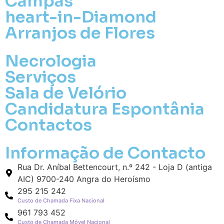
Campas
heart-in-Diamond
Arranjos de Flores
Necrologia
Serviços
Sala de Velório
Pa
Candidatura Espontânia
Contactos
Pague mais tarde
Informação de Contacto
Envie Flores
Orlando Marcelo da Costa Lopes
Rua Dr. Aníbal Bettencourt, n.º 242 - Loja D (antiga
Neste Formulário, você paga de imediato
AIC) 9700-240 Angra do Heroísmo
com Paypal
295 215 242
Custo de Chamada Fixa Nacional
O que deseja enviar?
961 793 452
Custo de Chamada Móvel Nacional