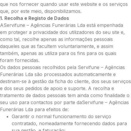
Grande (€115)
que nos fornecer quando usar este website e os serviços
Cruz:
que, por este meio, disponibilizamos.
1. Recolha e Registo de Dados
Pequena (€85)
AServifune – Agências Funerárias Lda está empenhada
Média (€100)
em proteger a privacidade dos utilizadores do seu site e,
Grande (€115)
como tal, recolhe apenas as informações pessoais
Coração:
daqueles que as facultem voluntariamente, e assim
Pequena (€85)
também, apenas as utiliza para os fins para os quais
Média (€100)
foram fornecidas.
Grande (€115)
Os dados pessoais recolhidos pela Servifune – Agências
Coroa:
Funerárias Lda são processados automaticamente e
Mini (€75)
destinam-se à gestão da ficha do cliente, dos seus serviços
Pequena (€85)
e dos seus pedidos de apoio e suporte. A recolha e
Média (€100)
tratamento de dados pessoais tem ainda como finalidade o
Grande (€115)
seu uso para contactos por parte daServifune – Agências
O seu nome
*
Funerárias Lda para efeitos de:
Garantir o normal funcionamento do serviço
contratado, nomeadamente fornecendo dados para
sua gestão, e faturação;
Contacto telefónico
*