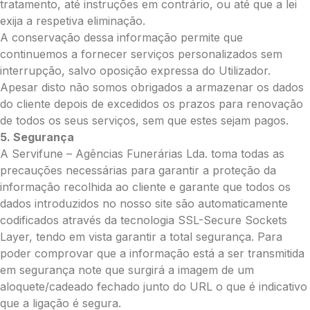
tratamento, até instruções em contrário, ou até que a lei
exija a respetiva eliminação.
A conservação dessa informação permite que
Pedidos/Informações adicionais
continuemos a fornecer serviços personalizados sem
interrupção, salvo oposição expressa do Utilizador.
Apesar disto não somos obrigados a armazenar os dados
do cliente depois de excedidos os prazos para renovação
de todos os seus serviços, sem que estes sejam pagos.
Total:
5. Segurança
0.00
A Servifune – Agências Funerárias Lda. toma todas as
€
precauções necessárias para garantir a proteção da
informação recolhida ao cliente e garante que todos os
Enviar Flores
dados introduzidos no nosso site são automaticamente
codificados através da tecnologia SSL-Secure Sockets
Layer, tendo em vista garantir a total segurança. Para
poder comprovar que a informação está a ser transmitida
em segurança note que surgirá a imagem de um
aloquete/cadeado fechado junto do URL o que é indicativo
que a ligação é segura.