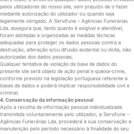
Média (€100)
pelos utilizadores do nosso site, sem prejuízo de o fazer
Grande (€115)
mediante autorização do utilizador ou quando seja
Coroa:
legalmente obrigado. A Servifune – Agências Funerárias
Mini (€75)
Lda. assegura que, tanto quanto é exigível e atendível,
Pequena (€85)
foram adotadas e organizadas as medidas técnicas
Média (€100)
adequadas para proteger os dados pessoais contra a
Grande (€115)
destruição, alteração e/ou difusão acidental ou ilícita, não
O seu nome
*
autorizadas dos dados pessoais.
Qualquer tentativa de violação da base de dados do
presente site será objeto de ação penal e queixa-crime,
conforme previsto na legislação portuguesa referente a
Contacto telefónico
*
bases de dados e poderá implicar responsabilidade civil e
criminal.
4. Conservação da informação pessoal
O seu email
*
Após a recolha de informação pessoal individualizada
transmitida voluntariamente pelo utilizador, a Servifune –
Agências Funerárias Lda. procederá à sua conservação e
Mensagem a constar no cartão
manutenção pelo período necessário à finalidade do seu