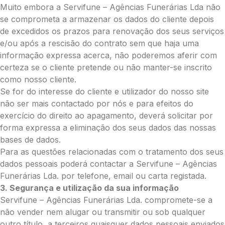
Muito embora a Servifune – Agências Funerárias Lda não
Opção 3 (€35)
se comprometa a armazenar os dados do cliente depois
Opção 4 (€40)
de excedidos os prazos para renovação dos seus serviços
Opção 5 (€45)
e/ou após a rescisão do contrato sem que haja uma
Opção 6 (€50)
informação expressa acerca, não poderemos aferir com
Opção 7 (€55)
certeza se o cliente pretende ou não manter-se inscrito
Opção 8 (€55)
como nosso cliente.
Opção 9 (€65)
Se for do interesse do cliente e utilizador do nosso site
Palma:
não ser mais contactado por nós e para efeitos do
Pequena (€85)
exercício do direito ao apagamento, deverá solicitar por
Média (€100)
forma expressa a eliminação dos seus dados das nossas
Grande (€115)
bases de dados.
Cruz:
Para as questões relacionadas com o tratamento dos seus
dados pessoais poderá contactar a Servifune – Agências
Pequena (€85)
Funerárias Lda. por telefone, email ou carta registada.
Média (€100)
3. Segurança e utilização da sua informação
Grande (€115)
Servifune – Agências Funerárias Lda. compromete-se a
Coração:
não vender nem alugar ou transmitir ou sob qualquer
Pequena (€85)
outro título, a terceiros quaisquer dados pessoais enviados