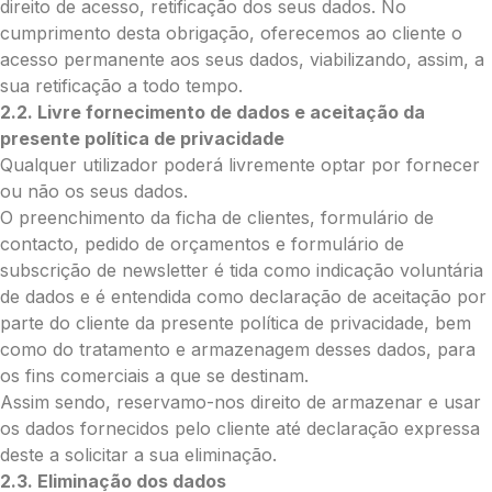
direito de acesso, retificação dos seus dados. No
Enviar Flores (Paypal)
cumprimento desta obrigação, oferecemos ao cliente o
acesso permanente aos seus dados, viabilizando, assim, a
sua retificação a todo tempo.
Envie Flores
2.2. Livre fornecimento de dados e aceitação da
Orlando Marcelo da Costa Lopes
presente política de privacidade
Neste formulário, a nossa equipa entrará
Qualquer utilizador poderá livremente optar por fornecer
em contacto para encontrar a melhor
ou não os seus dados.
forma de pagamento.
O preenchimento da ficha de clientes, formulário de
contacto, pedido de orçamentos e formulário de
O que deseja enviar?
subscrição de newsletter é tida como indicação voluntária
Ramo de Flores
de dados e é entendida como declaração de aceitação por
Palma
parte do cliente da presente política de privacidade, bem
Cruz
como do tratamento e armazenagem desses dados, para
Coração
os fins comerciais a que se destinam.
Coroa
Assim sendo, reservamo-nos direito de armazenar e usar
Ramo de Flores:
os dados fornecidos pelo cliente até declaração expressa
deste a solicitar a sua eliminação.
Opção 1 (€25)
2.3. Eliminação dos dados
Opção 2 (€30)