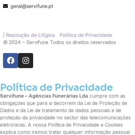
Ramo de Flores
geral@servifune.pt
Palma
Cruz
Coração
Coroa
| Resolução de Litígios
Política de Privacidade
Ramo de Flores:
© 2024 – Servifune Todos os direitos reservados
Opção 1 (€25)
Opção 2 (€30)
Opção 3 (€35)
Opção 4 (€40)
Opção 5 (€45)
Opção 6 (€50)
Política de Privacidade
Opção 7 (€55)
Servifune – Agências Funerárias Lda
cumpre com as
Opção 8 (€60)
obrigações que para si decorrem da Lei de Proteção de
Opção 9 (€65)
Dados e da Lei de tratamento de dados pessoais e de
Palma:
proteção da privacidade no sector das telecomunicações
Pequena (€85)
eletrónicas. A nossa Política de Privacidade e Cookies
Média (€100)
explica como iremos tratar qualquer informação pessoal