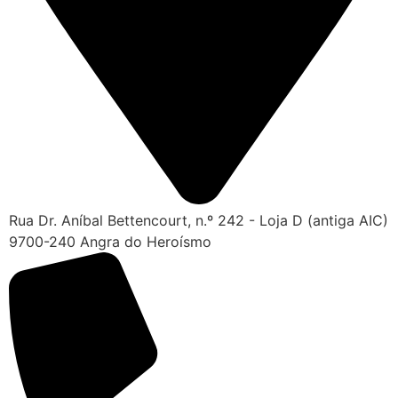
Cruz
Coração
Coroa
Ramo de Flores:
Opção 1 (€25)
Opção 2 (€30)
Opção 3 (€35)
Opção 4 (€40)
Opção 5 (€45)
Opção 6 (€50)
Rua Dr. Aníbal Bettencourt, n.º 242 - Loja D (antiga AIC)
Opção 7 (€55)
9700-240 Angra do Heroísmo
Opção 8 (€60)
Opção 9 (€65)
Palma:
Pequena (€85)
Média (€100)
Grande (€115)
Cruz: