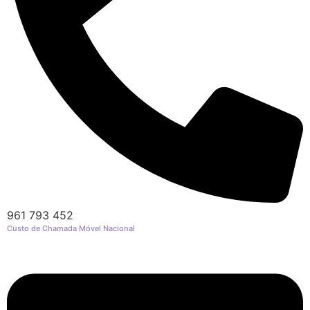
O seu email
*
Mensagem a constar no cartão
Pedidos/Informações adicionais
961 793 452
Total:
Custo de Chamada Móvel Nacional
0.00
€
Enviar Flores (Paypal)