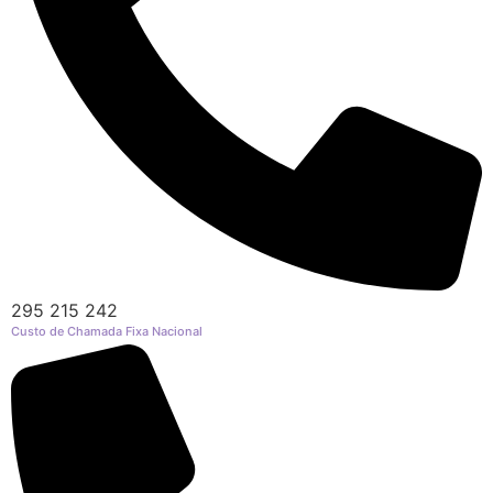
Pequena (€85)
Média (€100)
Grande (€115)
Coração:
Pequena (€85)
Média (€100)
Grande (€115)
Coroa:
Mini (€75)
Pequena (€85)
Média (€100)
295 215 242
Grande (€115)
Custo de Chamada Fixa Nacional
O seu nome
*
Contacto telefónico
*