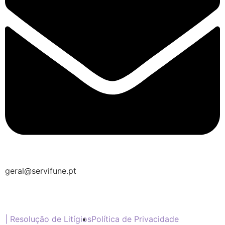
Envie Flores
Pedro Manuel de Melo Furtado
Bettencourt
Neste formulário, a nossa equipa entrará
em contacto para encontrar a melhor
forma de pagamento.
O que deseja enviar?
Ramo de Flores
Palma
Cruz
Coração
Coroa
geral@servifune.pt
Ramo de Flores:
Opção 1 (€25)
Opção 2 (€30)
Opção 3 (€35)
| Resolução de Litígios
Política de Privacidade