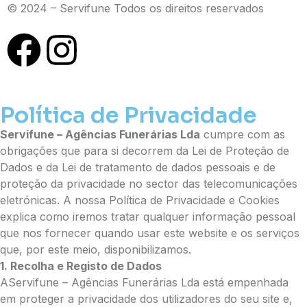
Opção 4 (€40)
© 2024 – Servifune Todos os direitos reservados
Opção 5 (€45)
Opção 6 (€50)
Opção 7 (€55)
Opção 8 (€55)
Opção 9 (€65)
Palma:
Política de Privacidade
Pequena (€85)
Servifune – Agências Funerárias Lda
cumpre com as
Média (€100)
obrigações que para si decorrem da Lei de Proteção de
Grande (€115)
Dados e da Lei de tratamento de dados pessoais e de
Cruz:
proteção da privacidade no sector das telecomunicações
Pequena (€85)
eletrónicas. A nossa Política de Privacidade e Cookies
Média (€100)
explica como iremos tratar qualquer informação pessoal
Grande (€115)
que nos fornecer quando usar este website e os serviços
Coração:
que, por este meio, disponibilizamos.
1. Recolha e Registo de Dados
Pequena (€85)
AServifune – Agências Funerárias Lda está empenhada
Média (€100)
em proteger a privacidade dos utilizadores do seu site e,
Grande (€115)