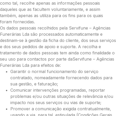
como tal, recolhe apenas as informações pessoais
Coroa:
daqueles que as facultem voluntariamente, e assim
Mini (€75)
também, apenas as utiliza para os fins para os quais
Pequena (€85)
foram fornecidas.
Média (€100)
Os dados pessoais recolhidos pela Servifune – Agências
Grande (€115)
Funerárias Lda são processados automaticamente e
O seu nome
*
destinam-se à gestão da ficha do cliente, dos seus serviços
e dos seus pedidos de apoio e suporte. A recolha e
tratamento de dados pessoais tem ainda como finalidade o
Contacto telefónico
*
seu uso para contactos por parte daServifune – Agências
Funerárias Lda para efeitos de:
Garantir o normal funcionamento do serviço
O seu email
*
contratado, nomeadamente fornecendo dados para
sua gestão, e faturação;
Comunicar intervenções programadas, reportar
problemas e/ou outras situações de relevância e/ou
Mensagem a constar no cartão
impacto nos seus serviços ou vias de suporte;
Promover a comunicação exigida contratualmente,
usando a via, para tal, estipulada (Condições Gerais