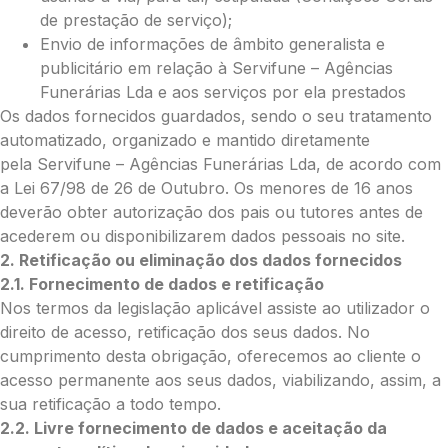
de prestação de serviço);
Pedidos/Informações adicionais
Envio de informações de âmbito generalista e
publicitário em relação à Servifune – Agências
Funerárias Lda e aos serviços por ela prestados
Os dados fornecidos guardados, sendo o seu tratamento
Total:
automatizado, organizado e mantido diretamente
pela Servifune – Agências Funerárias Lda, de acordo com
0.00
a Lei 67/98 de 26 de Outubro. Os menores de 16 anos
€
deverão obter autorização dos pais ou tutores antes de
Enviar Flores
acederem ou disponibilizarem dados pessoais no site.
2. Retificação ou eliminação dos dados fornecidos
2.1. Fornecimento de dados e retificação
Nos termos da legislação aplicável assiste ao utilizador o
direito de acesso, retificação dos seus dados. No
cumprimento desta obrigação, oferecemos ao cliente o
acesso permanente aos seus dados, viabilizando, assim, a
sua retificação a todo tempo.
2.2. Livre fornecimento de dados e aceitação da