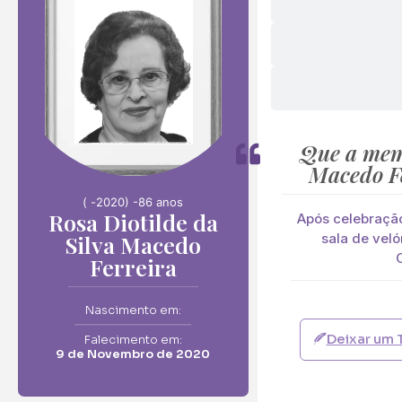
Envie F
Rosa Diotilde da S
Que a memó
Neste Formulário, 
Macedo F
( -
2020) -
86 anos
O que deseja en
Rosa Diotilde da
Após celebração
Ramo de Flore
Silva Macedo
sala de vel
Ramo de Flores:
Ferreira
Opção 1 (€25)
Opção 6 (€50
Nascimento em:
Palma:
Deixar um 
Falecimento em:
Pequena (€85
9 de Novembro de 2020
Cruz: