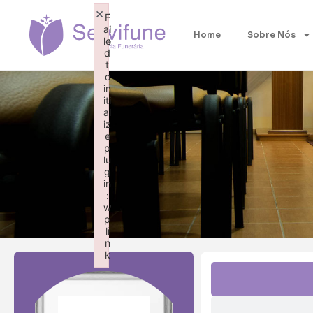
×
×
F
F
ai
ai
Home
Sobre Nós
le
le
d
d
t
t
o
o
in
in
iti
iti
al
al
iz
iz
e
e
p
p
lu
lu
g
g
in
in
:
:
w
w
p
p
li
li
n
n
k
k
Failed to initialize plugin: wplink
Failed to initialize plugin: wplink