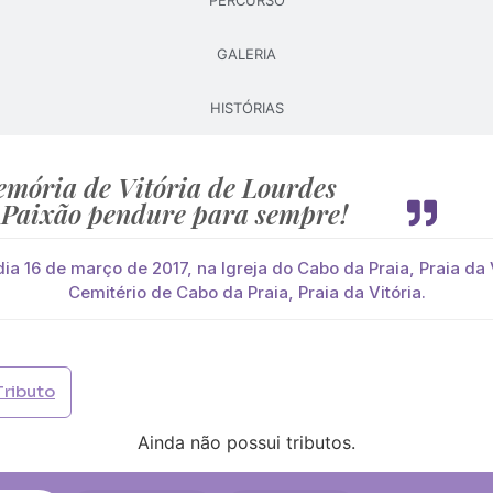
PERCURSO
GALERIA
Pague já com PayPal
Pague mais tarde
HISTÓRIAS
lores
 Lourenço Paixão
você paga de imediato com Paypal
mória de Vitória de Lourdes
 Paixão pendure para sempre!
viar?
s
Palma
Cruz
Coração
Coroa
ia 16 de março de 2017, na Igreja do Cabo da Praia, Praia da V
Cemitério de Cabo da Praia, Praia da Vitória.
Opção 2 (€30)
Opção 3 (€35)
Opção 4 (€40)
Opção 
)
Opção 7 (€55)
Opção 8 (€60)
Opção 9 (€65)
Tributo
)
Média (€100)
Grande (€115)
Ainda não possui tributos.
)
Média (€100)
Grande (€115)