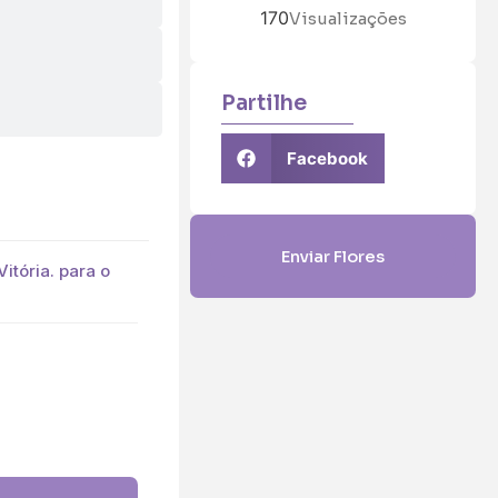
170
Visualizações
Partilhe
Facebook
Enviar Flores
itória. para o
5 (€45)