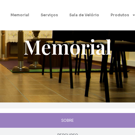
Memorial
Serviços
Sala de Velório
Produtos
Memorial
SOBRE