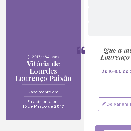
Envie F
Vitória de Lourdes
Neste Formulário, 
Que a me
Lourenço
( -
2017) -
84 anos
Vitória de
O que deseja en
Lourdes
Ramo de Flore
às 16H00 do d
Lourenço Paixão
Ramo de Flores:
Opção 1 (€25)
Nascimento em:
Opção 6 (€50
Falecimento em:
Deixar um 
Palma:
15 de Março de 2017
Pequena (€85
Cruz:
Pequena (€85