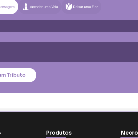
Mensagem
Acender uma Vela
Deixar uma Flor
)
Média (€100)
Grande (€115)
quena (€85)
Média (€100)
Grande (€115)
nico
*
um Tributo
tar no cartão
s
Produtos
Necro